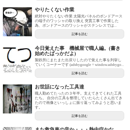
やりたくない作業
絶対やりたくない作業 太陽光パネルのボンドアース
の端子のワッシャの取り換え 突貫工事で作業した
為、ボンドアースのワッシャがステンレスでは...
記事を読む
今日覚えた事 機械屋で職人編。(書き
始めたばっかだよ)
製鉄所にまたまた出戻りしたので覚えた事を列挙し
ていくコーナーです (adsbygoogle = window.adsbygo...
記事を読む
お世話になった工具達
職人勤めてたったの３年半。支えてきてくれた工具
たち。 自分の工具を整理していたらたくさん出てき
たので画像といっしょに振り返ってみようと思いま
す。
記事を読む
また救急車の音か・・・熱中症かな