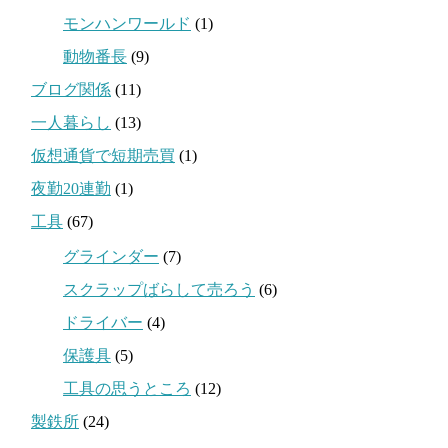
モンハンワールド
(1)
動物番長
(9)
ブログ関係
(11)
一人暮らし
(13)
仮想通貨で短期売買
(1)
夜勤20連勤
(1)
工具
(67)
グラインダー
(7)
スクラップばらして売ろう
(6)
ドライバー
(4)
保護具
(5)
工具の思うところ
(12)
製鉄所
(24)