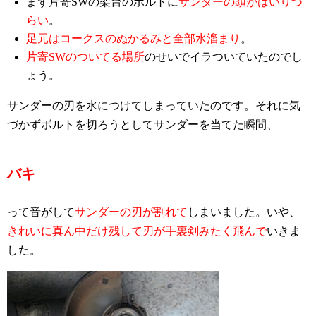
まず片寄SWの架台のボルトに
サンダーの頭がはいりづ
らい
。
足元はコークスのぬかるみと全部水溜まり
。
片寄SWのついてる場所
のせいでイラついていたのでし
ょう。
サンダーの刃を水につけてしまっていたのです。それに気
づかずボルトを切ろうとしてサンダーを当てた瞬間、
バキ
って音がして
サンダーの刃が割れて
しまいました。いや、
きれいに真ん中だけ残して刃が手裏剣みたく飛んで
いきま
した。