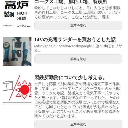
コークス工場、原料工場、製鉄所
粉粉してじゃりじゃりしてる。目に入ると悲惨 製鉄
所の原料工場、コークス工場は環境が悪い。とにか
く粉塵が舞っている。こなこなな所だ。 理由...
記事を読む
14Vの充電サンダーを買おうとした話
(adsbygoogle = window.adsbygoogle || []).push({}); リサ
イ...
記事を読む
製鉄所勤務について少し考える。
土日には応援で別の製鉄所の現場で電気工事の作業
をしてました。やってたことはケーブル引きから配
管、ラックの敷設、盤搬入まで電気工事一式やって
たと思います。僕は応援なので手元でした。 その土
日の応援で製鉄所以外の現場にいったので現場なん
てどこも同じだと思っていた考えが少し変わったよ
うな気がしたのでいったことがある現場と製鉄所を
比べてみたいと思います。
記事を読む