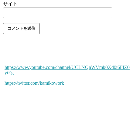
サイト
https://www.youtube.com/channel/UCLNQnWVmk0Xd0t6FIZ0
ytEg
https://twitter.com/kamikowork