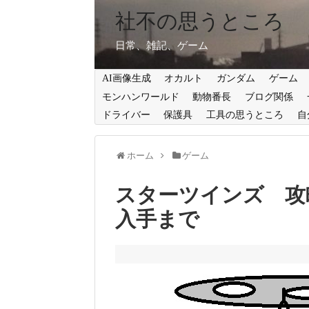
社不の思うところ
日常、雑記、ゲーム
AI画像生成
オカルト
ガンダム
ゲーム
モンハンワールド
動物番長
ブログ関係
ドライバー
保護具
工具の思うところ
自
ホーム
ゲーム
スターツインズ 攻
入手まで