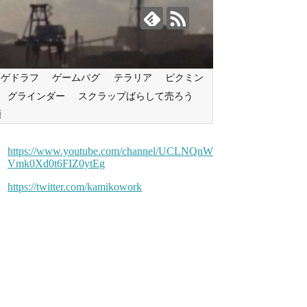
ンゲドラフ
ゲームバグ
テラリア
ピクミン
グラインダー
スクラップばらして売ろう
類
https://www.youtube.com/channel/UCLNQnW
Vmk0Xd0t6FIZ0ytEg
https://twitter.com/kamikowork