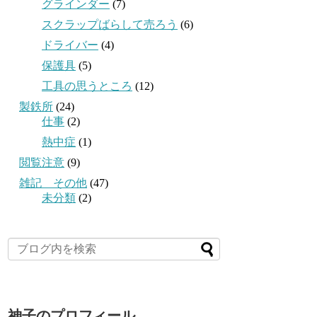
グラインダー
(7)
スクラップばらして売ろう
(6)
ドライバー
(4)
保護具
(5)
工具の思うところ
(12)
製鉄所
(24)
仕事
(2)
熱中症
(1)
閲覧注意
(9)
雑記 その他
(47)
未分類
(2)
神子のプロフィール