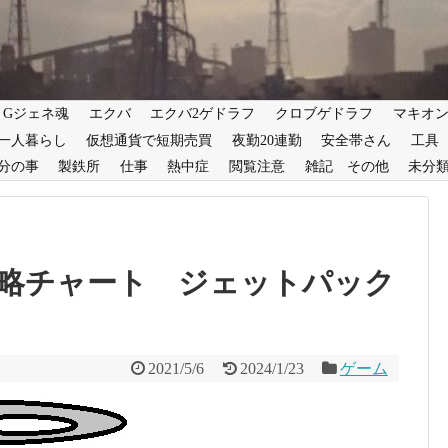
Gジェネ魂
エクバ
エクバ2ゲドラフ
クロブゲドラフ
マキオ
一人暮らし
仮想通貨で短期売買
夜勤20連勤
安全帯さん
工具
分の事
製鉄所
仕事
熱中症
閲覧注意
雑記 その他
未分
略チャート ジェットパック
2021/5/6
2024/1/23
ゲーム