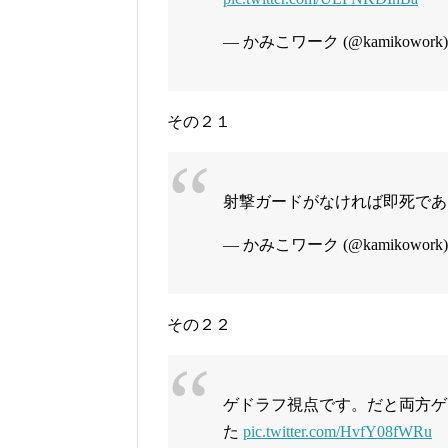
— かみこワーク (@kamikowork
その２１
射撃ガードがなければ即死で
— かみこワーク (@kamikowork
その２２
ゲドラフ視点です。だと両方ゲ
た
pic.twitter.com/HvfY08fWRu