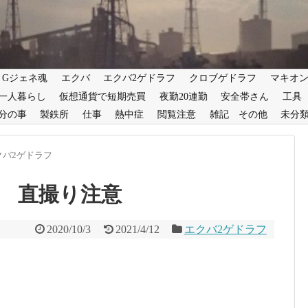
Gジェネ魂
エクバ
エクバ2ゲドラフ
クロブゲドラフ
マキオ
一人暮らし
仮想通貨で短期売買
夜勤20連勤
安全帯さん
工具
分の事
製鉄所
仕事
熱中症
閲覧注意
雑記 その他
未分
クバ2ゲドラフ
 直撮り注意
2020/10/3
2021/4/12
エクバ2ゲドラフ