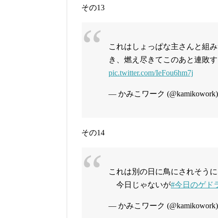
その13
これはしょっぱな主さんと組み
き、燃え尽きてこのあと連敗す
pic.twitter.com/IeFou6hm7j
— かみこワーク (@kamikowork
その14
これは別の日に鳥にされそうに
今日じゃないが
#今日のゲド
— かみこワーク (@kamikowork