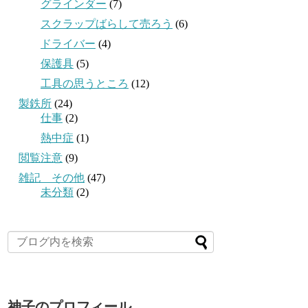
グラインダー
(7)
スクラップばらして売ろう
(6)
ドライバー
(4)
保護具
(5)
工具の思うところ
(12)
製鉄所
(24)
仕事
(2)
熱中症
(1)
閲覧注意
(9)
雑記 その他
(47)
未分類
(2)
神子のプロフィール