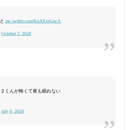
こと
pic.twitter.com/KuXExrGncA
)
October 3, 2020
ス２くんが怖くて夜も眠れない
)
July 6, 2020