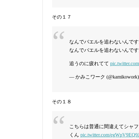
その１７
なんでバエルを追わないんです
なんでバエルを追わないんです
追うのに疲れてて
pic.twitter.c
— かみこワーク (@kamikowork
その１８
こちらは普通に間違えてシャフ
くん
pic.twitter.com/egWpV9EQ9