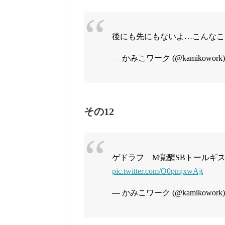
後にも先にもないよ…こんな
— かみこワーク (@kamikowork
その12
ゲドラフ M覚醒SBトールギ
pic.twitter.com/O0pmjxwAjt
— かみこワーク (@kamikowork