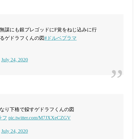
無謀にも銀プレゴッドにF覚をねじ込みに行
るゲドラフくんの図
#ドルベプラマ
)
July 24, 2020
なり下格で躱すゲドラフくんの図
ラフ
pic.twitter.com/M7JXXeCZGV
)
July 24, 2020