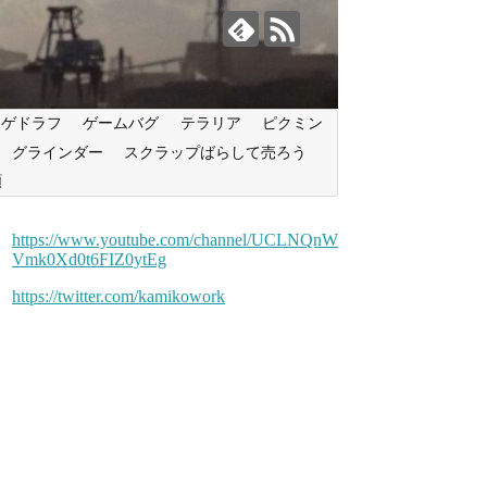
ンゲドラフ
ゲームバグ
テラリア
ピクミン
グラインダー
スクラップばらして売ろう
類
https://www.youtube.com/channel/UCLNQnW
Vmk0Xd0t6FIZ0ytEg
https://twitter.com/kamikowork