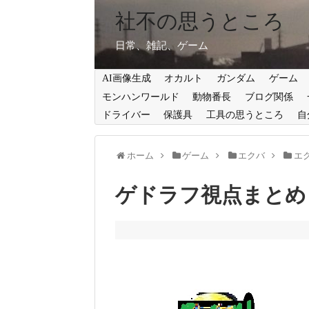
社不の思うところ
日常、雑記、ゲーム
AI画像生成
オカルト
ガンダム
ゲーム
モンハンワールド
動物番長
ブログ関係
ドライバー
保護具
工具の思うところ
自
ホーム
ゲーム
エクバ
エ
ゲドラフ視点まとめ