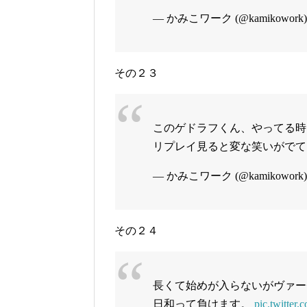
— かみこワーク (@kamikowork
その２３
このゲドラフくん、やってる時
リプレイ見ると変な笑いがで
— かみこワーク (@kamikowork
その２４
長くて始めが入らないがヴァー
日和って負けます。
pic.twitter