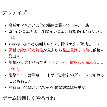
ナラティブ
警戒すべきことは他の機体に乗ってる時と一緒
2連インコムをよけNTDインコム、特格を刺されないよ
うに
C装備になったら無限メイン、降りテクに警戒しつつ
高跳び絶対狩る特格
が見えたら
発生負けする前
に前格を
飛ばそう
射撃バリアを貼ってきたら？
いや、前格しか頼れないん
だがな
射撃バリアは浮遊モードサブと特射のダメージで削れる
こともあるが
格闘貰ってはいけないので射撃迎撃は悪手か
ゲームは楽しくやろうね