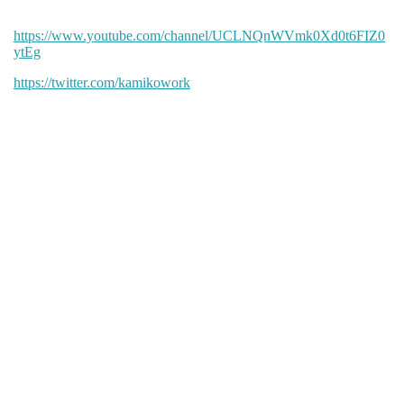
https://www.youtube.com/channel/UCLNQnWVmk0Xd0t6FIZ0
ytEg
https://twitter.com/kamikowork