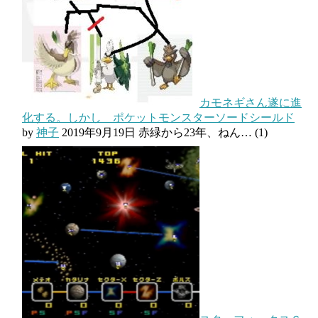
カモネギさん遂に進
化する。しかし ポケットモンスターソードシールド
by
神子
2019年9月19日
赤緑から23年、ねん…
(1)