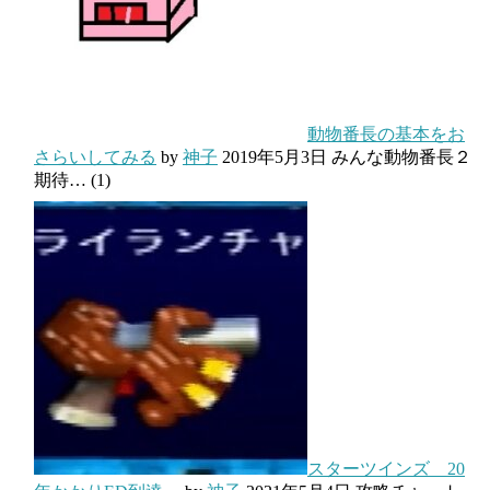
動物番長の基本をお
さらいしてみる
by
神子
2019年5月3日
みんな動物番長２
期待…
(1)
スターツインズ 20