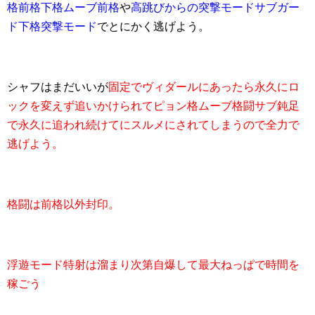
格前格下格ムーブ前格
や
高跳びからの突撃モードサブガー
ド下格突撃モード
でとにかく逃げよう。
シャフはまだいいが
固定でヴィダールにあったら永久にロ
ックを変えず追いかけられてピョン格ムーブ格闘サブ鈍足
で永久に追われ続けてにスルメにされてしまうので全力で
逃げよう。
格闘は前格以外封印。
浮遊モード特射は溜まり次第自爆して最大ねっぱで時間を
稼ごう