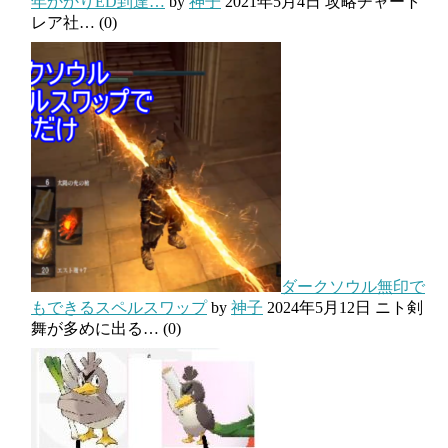
年かかりED到達…
by
神子
2021年5月4日
攻略チャート
レア社…
(0)
ダークソウル無印で
もできるスペルスワップ
by
神子
2024年5月12日
ニト剣
舞が多めに出る…
(0)