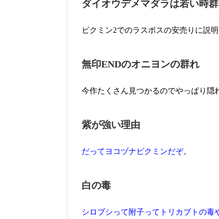
ダイオウデメマダラは若い時群
ピクミン2でのラスボスの安売りに説
無印ENDのオニヨンの群れ
今作たくさん見つかるのでやっぱり隠
紫が強い理由
だってヨコヅナピクミンだぞ
。
白の毒
シロブシって附子ってトリカブトの毒