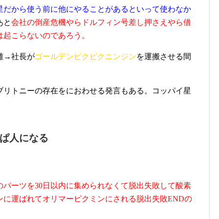
星だから使う前に他にやることがあるといって使わなか
あと
会社の倒産危機やらドルフィン号差し押さえやら借
は起こらないのであろう。
難→社長が
ゴールデンピクピクニンジン
を運搬させる間
ブリトニーの存在をにおわせる発言もある。コッパイ星
ぱ人になる
のパーツを30日以内に集められなくて脱出失敗して酸素
ンに運ばれてオリマーピクミンにされる脱出失敗ENDの