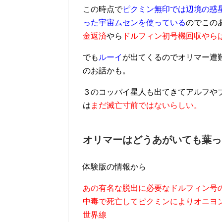
この時点で
ピクミン無印では辺境の惑
った宇宙ムセンを使っている
のでこの
金返済
やら
ドルフィン初号機回収やら
でも
ルーイ
が出てくるのでオリマー遭
のお話かも。
３のコッパイ星人も出てきてアルフや
は
まだ滅亡寸前ではないらしい。
オリマーはどうあがいても葉っ
体験版の情報から
あの有名な脱出に必要なドルフィン号
中毒で死亡してピクミンによりオニヨ
世界線