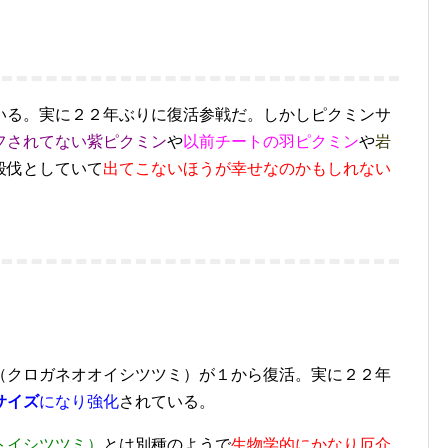
いる。実に２２年ぶりに復活参戦だ。しかしピクミンサ
フされてない紫ピクミン
や
以前チートの羽ピクミン
や
岩
殺伐としていて
出てこないほうが幸せなのかもしれない
（クロガネオオイシツツミ）が１から復活。実に２２年
サイズ
になり強化
されている。
トイシツツミ）
とは別種のようで
生物学的にかなり厄介