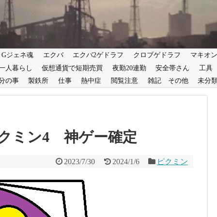
Gジェネ魂
エクバ
エクバ2ゲドラフ
クロブゲドラフ
マキオ
一人暮らし
仮想通貨で短期売買
夜勤20連勤
安全帯さん
工具
分の事
製鉄所
仕事
熱中症
閲覧注意
雑記 その他
未分
クミン4 神ゲー確定
2023/7/30
2024/1/6
ピクミン