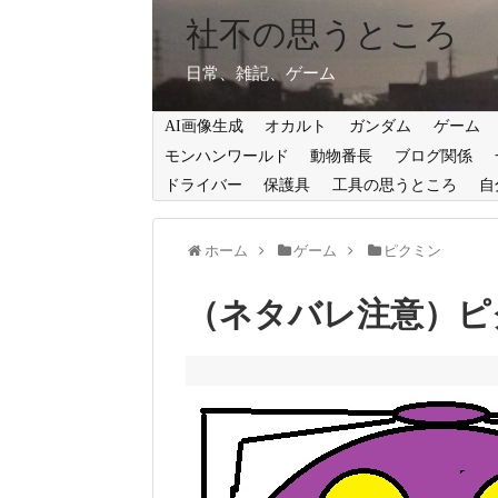
社不の思うところ
日常、雑記、ゲーム
AI画像生成
オカルト
ガンダム
ゲーム
モンハンワールド
動物番長
ブログ関係
ドライバー
保護具
工具の思うところ
自
ホーム
ゲーム
ピクミン
（ネタバレ注意）ピ