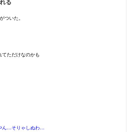
れる
明がついた。
れてただけなのかも
やん…そりゃしぬわ…