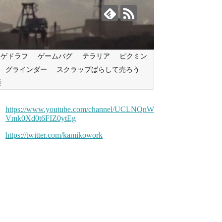
ンゲドラフ
ゲームバグ
テラリア
ピクミン
グラインダー
スクラップばらして売ろう
類
https://www.youtube.com/channel/UCLNQnW
Vmk0Xd0t6FIZ0ytEg
https://twitter.com/kamikowork