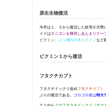
原生生物復活
今作は１、２から復活した奴等が大勢
イドは
オニヨンを獲得しあんまりナー
ピクミン
、
ぶっ壊れの
氷ピクミン
など
ピクミン１から復活
フタクチカブト
フタクチドックリ改め
フタクチ
カブト
ぶりの復活である。
ゴロゴロ岩は
特大
どうやら
２のフタクチドックリ（ヤマ