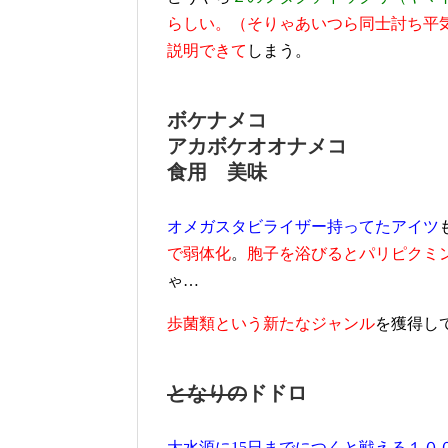
らしい。（そりゃあいつら同士討ち平
説明できて
しまう。
ボケナメコ
アカボケオオナメコ
食用 美味
オメガスタビライザー持ってたアイツ
で弱体化
。
胞子を浴びるとパリピクミ
ゃ…
歩菌類という新たなジャンル
を獲得し
となりの
ドドロ
大水源に15日までにつくと戦える１０