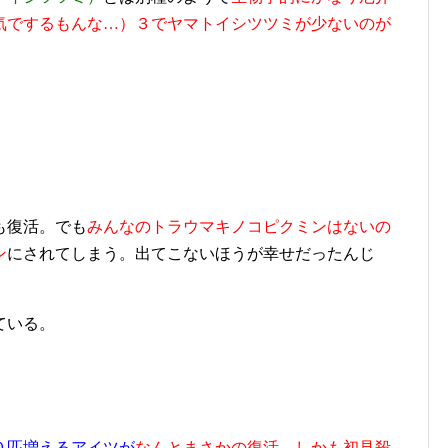
気でするもんな…）３でヤマトイシツツミが少ないのが
も復活。でも
みんなのトラウマキノコピクミンはないの
ン
にされてしまう。出てこないほうが幸せだったんじ
ている。
０匹増えるアイツが
なんとまさかの復活。しかも初見殺