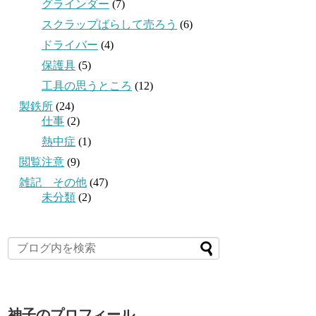
グラインダー
(7)
スクラップばらして売ろう
(6)
ドライバー
(4)
保護具
(5)
工具の思うところ
(12)
製鉄所
(24)
仕事
(2)
熱中症
(1)
閲覧注意
(9)
雑記 その他
(47)
未分類
(2)
神子のプロフィール