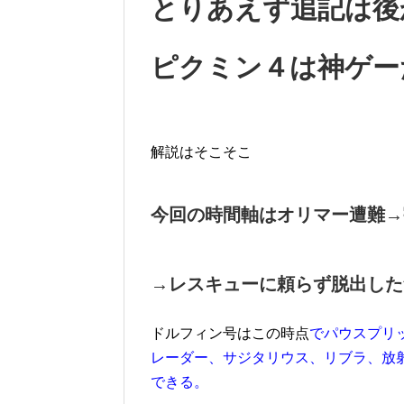
とりあえず追記は後
ピクミン４は神ゲー
解説はそこそこ
今回の時間軸はオリマー遭難→
→レスキューに頼らず脱出した
ドルフィン号はこの時点
でパウスプリ
レーダー、サジタリウス、リブラ、放
できる。