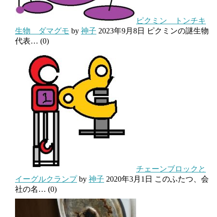
ピクミン トンチキ
生物 ダマグモ
by
神子
2023年9月8日
ピクミンの謎生物
代表…
(0)
チェーンブロックと
イーグルクランプ
by
神子
2020年3月1日
このふたつ、会
社の名…
(0)