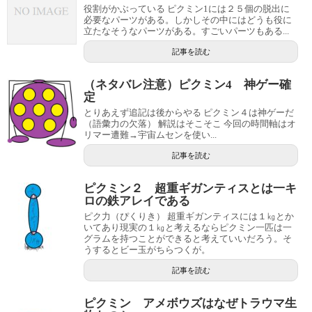
役割がかぶっている ピクミン1には２５個の脱出に
必要なパーツがある。しかしその中にはどうも役に
立たなそうなパーツがある。すごいパーツもある...
記事を読む
（ネタバレ注意）ピクミン4 神ゲー確
定
とりあえず追記は後からやる ピクミン４は神ゲーだ
（語彙力の欠落） 解説はそこそこ 今回の時間軸はオ
リマー遭難→宇宙ムセンを使い...
記事を読む
ピクミン２ 超重ギガンティスとは一キ
ロの鉄アレイである
ピク力（ぴくりき） 超重ギガンティスには１㎏とか
いてあり現実の１㎏と考えるならピクミン一匹は一
グラムを持つことができると考えていいだろう。そ
うするとビー玉がちらつくが。
記事を読む
ピクミン アメボウズはなぜトラウマ生