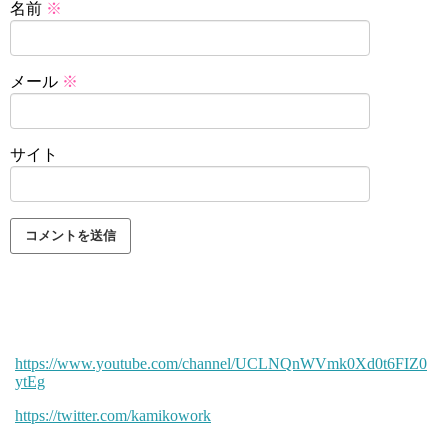
名前
※
メール
※
サイト
https://www.youtube.com/channel/UCLNQnWVmk0Xd0t6FIZ0
ytEg
https://twitter.com/kamikowork