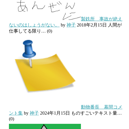
製鉄所 事故が絶え
ないのはしょうがない。
by
神子
2018年2月15日
人間が
仕事してる限り…
(0)
動物番長 幕間コメ
ント集
by
神子
2024年1月15日
ものすごいテキスト量…
(0)