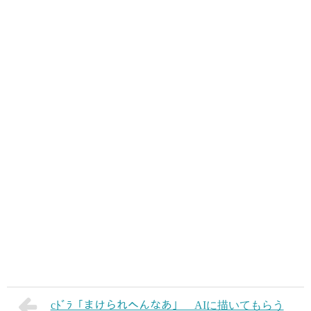
cﾄﾞﾗ「まけられへんなあ」 AIに描いてもらう