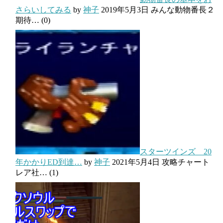
さらいしてみる
by
神子
2019年5月3日
みんな動物番長２
期待…
(0)
スターツインズ 20
年かかりED到達…
by
神子
2021年5月4日
攻略チャート
レア社…
(1)