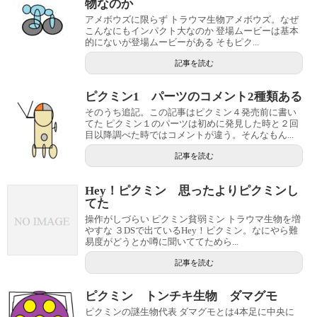
物なのか
アメボウズに限らず トラウマ生物アメボウズ。なぜ
こんなにもインパクト大なのか 登場ムービーは基本
的にないが登場ムービーがある そもピク...
記事を読む
ピクミン1 パーツのコメント2種類ある
そのうち追記。この記事はピクミン４発売前に書い
てた ピクミン１のパーツは初めに発見した時と２回
目以降調べた時ではコメントが違う。そんなもん...
記事を読む
Hey！ピクミン 思ったよりピクミンし
てた
操作がしづらい ピクミン貧弱ミン トラウマ生物を増
やすな ３DSで出ているHey！ピクミン。なにやら難
易度がどうとか噂に聞いててためら...
記事を読む
ピクミン トンチキ生物 ダマグモ
ピクミンの謎生物代表 ダマグモとは4本足に中央に