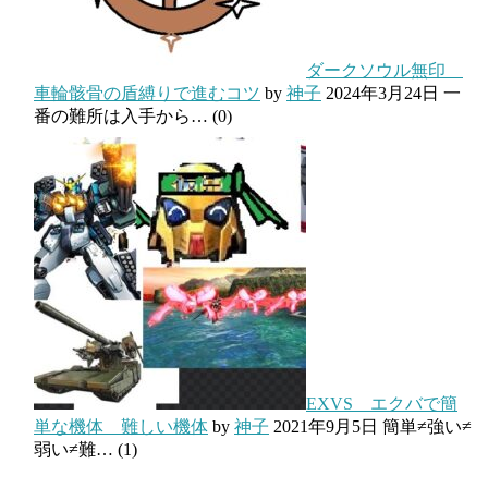
ダークソウル無印
車輪骸骨の盾縛りで進むコツ
by
神子
2024年3月24日
一
番の難所は入手から…
(0)
EXVS エクバで簡
単な機体 難しい機体
by
神子
2021年9月5日
簡単≠強い≠
弱い≠難…
(1)