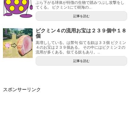
ぶら下がる球体が特徴の生物で踏みつぶし攻撃をし
てくる。 ピクミン1にて樹海の...
記事を読む
ピクミン４の流用お宝は２３９個中１８
個
嵩増ししている。は禁句 似てる奴は３３個 ピクミン
４のお宝は２３９個ある。 その中にはピクミン２の
流用が多くある。似てる奴もあり。...
記事を読む
スポンサーリンク