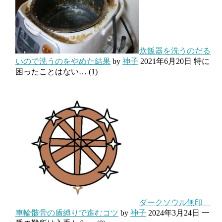
炊飯器を洗うのだる
いので洗うのをやめた結果
by
神子
2021年6月20日
特に
困ったことはない…
(1)
ダークソウル無印
車輪骸骨の盾縛りで進むコツ
by
神子
2024年3月24日
一