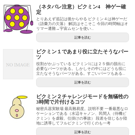
（ネタバレ注意）ピクミン4 神ゲー確
定
とりあえず追記は後からやる ピクミン４は神ゲーだ
（語彙力の欠落） 解説はそこそこ 今回の時間軸はオ
リマー遭難→宇宙ムセンを使い...
記事を読む
ピクミン１であまり役に立たそうなパー
ツ
役割がかぶっている ピクミン1には２５個の脱出に
必要なパーツがある。しかしその中にはどうも役に
立たなそうなパーツがある。すごいパーツもある...
記事を読む
ピクミン２チャレンジモードを無犠牲の
3時間で片付けるコツ
秘密兵器実験場 最高難易度。説明不要 一番最悪なロ
ケーションである（水辺キャノン、民間人（待機ピ
クミン）を虐殺、仕掛けの事故） 段差を信じるか陸
地に誘導してフルピクミンで行くのも一考
記事を読む