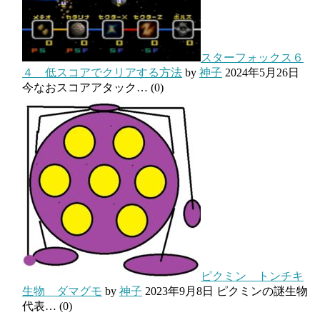
スターフォックス６
４ 低スコアでクリアする方法
by
神子
2024年5月26日
今なおスコアアタック…
(0)
ピクミン トンチキ
生物 ダマグモ
by
神子
2023年9月8日
ピクミンの謎生物
代表…
(0)