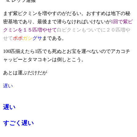
レッツ運搬
まず紫ピクミンを増やすのがだるい。おすすめは地下の秘
密基地であり、最後まで潜らなければいけないが
1回で紫ピ
クミンを１５匹増やせて
白ピクミンもついでに２０匹増や
せて
ポポ
ガシ
グサ
まである。
100匹揃えたら1匹でも死ぬとお宝を運べないのでアカコチ
ャッピーとタマコキンは倒しとこう。
あとは運ぶだけだが
遅い
遅い
すごく遅い