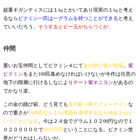
超重ギガンティスには１㎏とかいてあり現実の１㎏と考え
るなら
ピクミン一匹は一グラムを持つことができる
と考え
ていいだろう。
そうするとビー玉がちらつくが。
仲間
重いお宝仲間としてピクミン４にて
金の跳び箱が登場
。
紫
ピクミン
をまた100匹集めなければいけないが今作は任意の
地下の階層に行けるしなにより
チート紫オニヨン
があるの
でかなり楽。
この金の跳び箱、どう見ても
金の延べ棒のフォーナイン
な
ので重さが
1000匹なら１㎏理論を適用するなら純金１㎏と
いうことになる
。今は２４金でグラム１０２00円なので１
０２０００００で
1020万円
ということになる。ピクミン世
界がどうかはしらないが。