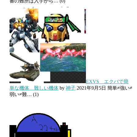
番の難所は入手から…
(0)
EXVS エクバで簡
単な機体 難しい機体
by
神子
2021年9月5日
簡単≠強い≠
弱い≠難…
(1)