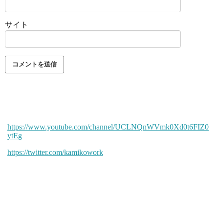
サイト
https://www.youtube.com/channel/UCLNQnWVmk0Xd0t6FIZ0
ytEg
https://twitter.com/kamikowork