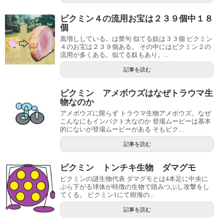
ピクミン４の流用お宝は２３９個中１８
個
嵩増ししている。は禁句 似てる奴は３３個 ピクミン
４のお宝は２３９個ある。 その中にはピクミン２の
流用が多くある。似てる奴もあり。...
記事を読む
ピクミン アメボウズはなぜトラウマ生
物なのか
アメボウズに限らず トラウマ生物アメボウズ。なぜ
こんなにもインパクト大なのか 登場ムービーは基本
的にないが登場ムービーがある そもピク...
記事を読む
ピクミン トンチキ生物 ダマグモ
ピクミンの謎生物代表 ダマグモとは4本足に中央に
ぶら下がる球体が特徴の生物で踏みつぶし攻撃をし
てくる。 ピクミン1にて樹海の...
記事を読む