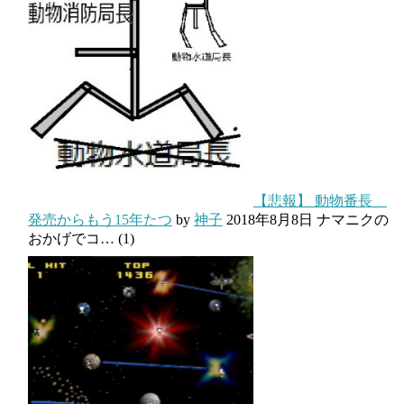
【悲報】 動物番長
発売からもう15年たつ
by
神子
2018年8月8日
ナマニクの
おかげでコ…
(1)