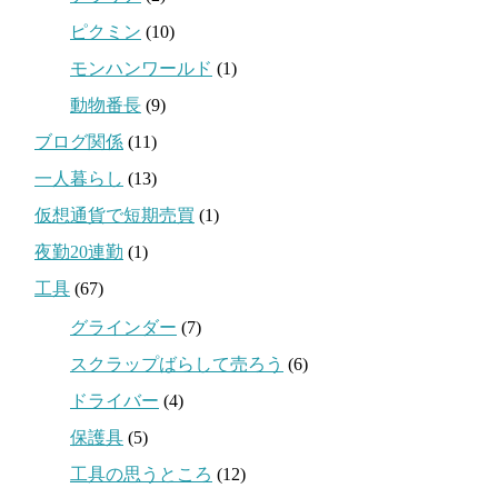
ピクミン
(10)
モンハンワールド
(1)
動物番長
(9)
ブログ関係
(11)
一人暮らし
(13)
仮想通貨で短期売買
(1)
夜勤20連勤
(1)
工具
(67)
グラインダー
(7)
スクラップばらして売ろう
(6)
ドライバー
(4)
保護具
(5)
工具の思うところ
(12)