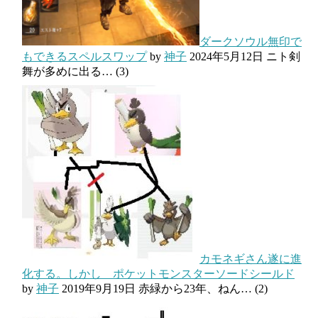
ダークソウル無印で
もできるスペルスワップ
by
神子
2024年5月12日
ニト剣
舞が多めに出る…
(3)
カモネギさん遂に進
化する。しかし ポケットモンスターソードシールド
by
神子
2019年9月19日
赤緑から23年、ねん…
(2)