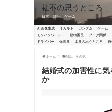
社不の思うところ
日常、雑記、ゲーム
AI画像生成
オカルト
ガンダム
ゲーム
モンハンワールド
動物番長
ブログ関係
ドライバー
保護具
工具の思うところ
自
ホーム
雑記 その他
結婚式の加害性に気
か