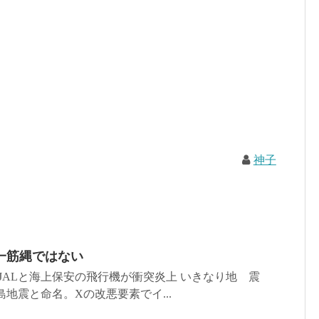
神子
？一筋縄ではない
 JALと海上保安の飛行機が衝突炎上 いきなり地 震
地震と命名。Xの改悪要素でイ...