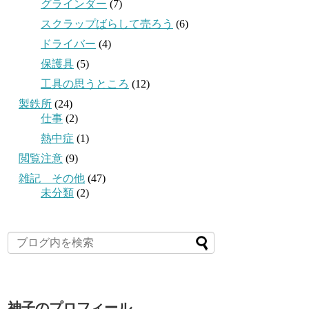
グラインダー
(7)
スクラップばらして売ろう
(6)
ドライバー
(4)
保護具
(5)
工具の思うところ
(12)
製鉄所
(24)
仕事
(2)
熱中症
(1)
閲覧注意
(9)
雑記 その他
(47)
未分類
(2)
神子のプロフィール