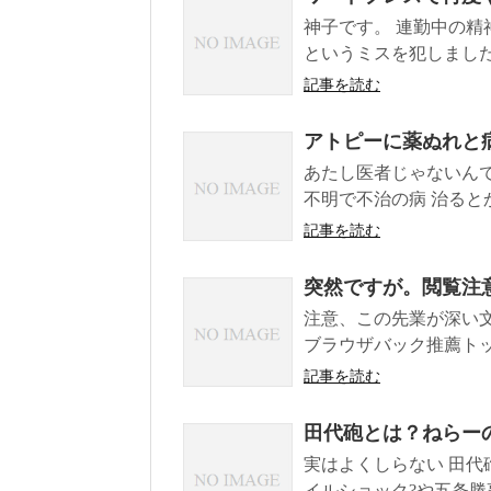
神子です。 連勤中の
というミスを犯しました
記事を読む
アトピーに薬ぬれと
あたし医者じゃないんで
不明で不治の病 治るとか
記事を読む
突然ですが。閲覧注
注意、この先業が深い文
ブラウザバック推薦トップ
記事を読む
田代砲とは？ねらー
実はよくしらない 田代
イルショック?や五条勝事