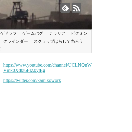
ンゲドラフ
ゲームバグ
テラリア
ピクミン
グラインダー
スクラップばらして売ろう
類
https://www.youtube.com/channel/UCLNQnW
Vmk0Xd0t6FIZ0ytEg
https://twitter.com/kamikowork