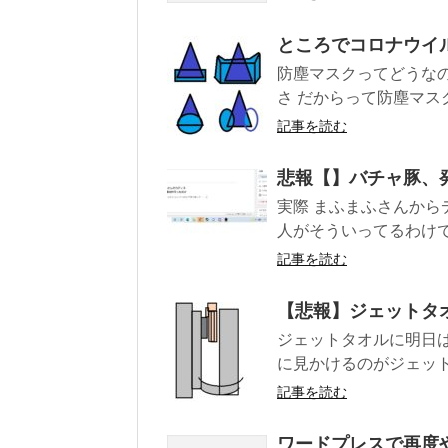
ところでコロナウイ
防塵マスクってどうな
さ だからって防塵マス
記事を読む
悲報【】バチャ豚、
実際 まふまふさんから
人がそういってるわけで
記事を読む
【悲報】ジェットタ
ジェットタオルに明日
に見かけるのがジェットタ
記事を読む
ワードプレスで再度