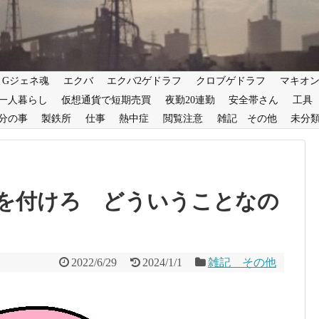
Gジェネ魂
エクバ
エクバ2ゲドラフ
クロブゲドラフ
マキオ
一人暮らし
仮想通貨で短期売買
夜勤20連勤
安全帯さん
工具
分の事
製鉄所
仕事
熱中症
閲覧注意
雑記 その他
未分
を付けろ どういうことなの
2022/6/29
2024/1/1
雑記 その他