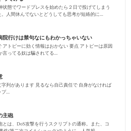
精神状態でワードプレスを始めたら２日で投げてしまう
。人間休んでないとどうしても思考が短絡的に...
病院行けは禁句なにもわかっちゃいない
 アトピーに効く情報はおかない 要点 アトピーは原因
言ってる奴は騙されてる...
意
字列があります 見るなら自己責任で 自身がなければ
...
の主砲
砲とは、DoS攻撃を行うスクリプトの通称。また、コ
件(第二次コイルショック)のように、人気投...