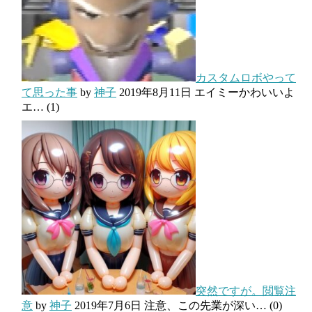
カスタムロボやって
て思った事
by
神子
2019年8月11日
エイミーかわいいよ
エ…
(1)
突然ですが。閲覧注
意
by
神子
2019年7月6日
注意、この先業が深い…
(0)