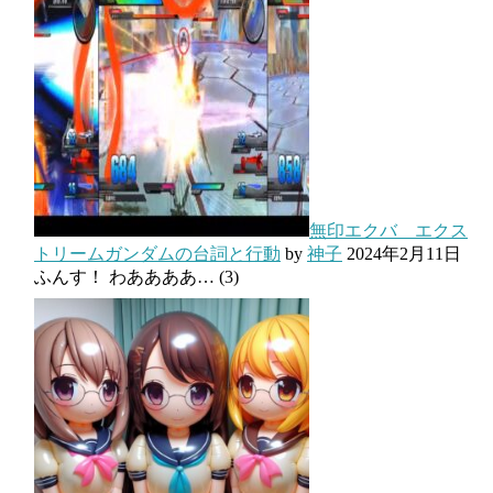
無印エクバ エクス
トリームガンダムの台詞と行動
by
神子
2024年2月11日
ふんす！ わああああ…
(3)