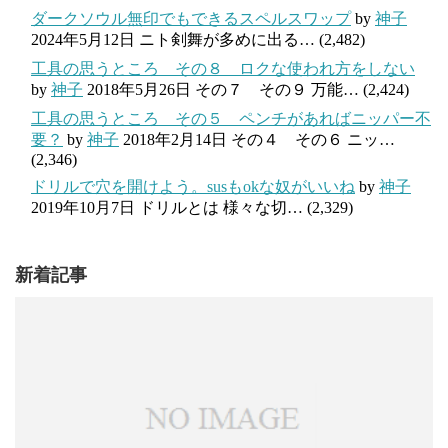
ダークソウル無印でもできるスペルスワップ
by
神子
2024年5月12日
ニト剣舞が多めに出る…
(2,482)
工具の思うところ その８ ロクな使われ方をしない
by
神子
2018年5月26日
その７ その９ 万能…
(2,424)
工具の思うところ その５ ペンチがあればニッパー不
要？
by
神子
2018年2月14日
その４ その６ ニッ…
(2,346)
ドリルで穴を開けよう。susもokな奴がいいね
by
神子
2019年10月7日
ドリルとは 様々な切…
(2,329)
新着記事