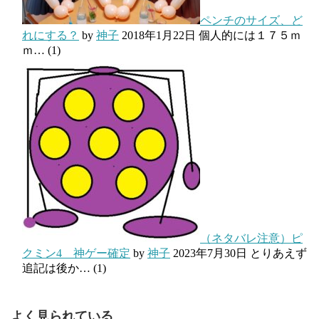
ペンチのサイズ、ど
れにする？
by
神子
2018年1月22日
個人的には１７５ｍ
ｍ…
(1)
（ネタバレ注意）ピ
クミン4 神ゲー確定
by
神子
2023年7月30日
とりあえず
追記は後か…
(1)
よく見られている