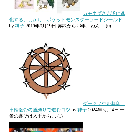
カモネギさん遂に進
化する。しかし ポケットモンスターソードシールド
by
神子
2019年9月19日
赤緑から23年、ねん…
(0)
ダークソウル無印
車輪骸骨の盾縛りで進むコツ
by
神子
2024年3月24日
一
番の難所は入手から…
(1)