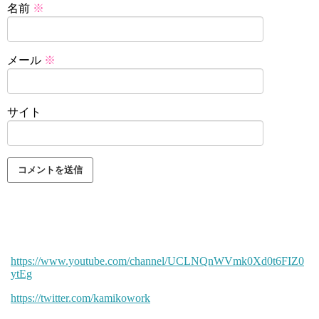
名前
※
メール
※
サイト
https://www.youtube.com/channel/UCLNQnWVmk0Xd0t6FIZ0
ytEg
https://twitter.com/kamikowork