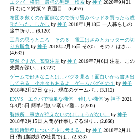
エクバ 格闘 最強の判定 検索
by
神子
2020年9月21
日
なに？対策？ 真面目…
(6,455)
布団を敷くのが面倒なので折り畳みベッドを買ったら成
功だった。しかし
by
神子
2018年1月18日
一人暮らしの
途中折り…
(6,120)
工具の思うところ その６ 電工はさみとカッターの切
り方勝負
by
神子
2018年2月16日
その5 その７ はさ…
(4,632)
突然ですが。閲覧注意
by
神子
2019年7月6日
注意、この
先業が深い…
(3,727)
ゲームで好きなことは…バグを見る！面白いから書き出
してみる 小ネタもあるよ ゲームバグその１
by
神子
2018年2月27日
なお、現在のゲームバ…
(3,112)
EXVS エクバで簡単な機体 難しい機体
by
神子
2021
年9月5日
簡単≠強い≠弱い≠難…
(2,905)
製鉄所 事故が絶えないのはしょうがない。
by
神子
2018年2月15日
人間が仕事してる限り…
(2,868)
製鉄所勤務について少し考える。
by
神子
2018年2月11
日
僕は製鉄所の社員では…
(2,533)