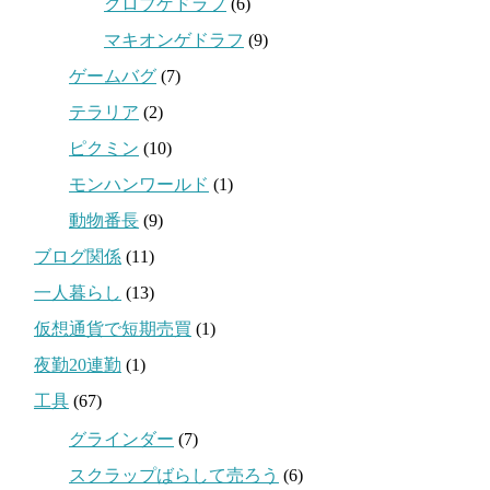
クロブゲドラフ
(6)
マキオンゲドラフ
(9)
ゲームバグ
(7)
テラリア
(2)
ピクミン
(10)
モンハンワールド
(1)
動物番長
(9)
ブログ関係
(11)
一人暮らし
(13)
仮想通貨で短期売買
(1)
夜勤20連勤
(1)
工具
(67)
グラインダー
(7)
スクラップばらして売ろう
(6)