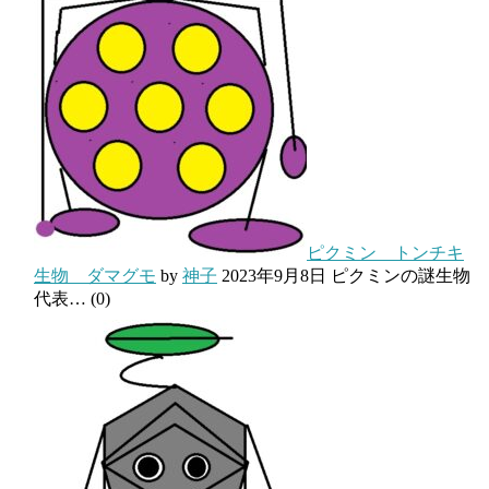
ピクミン トンチキ
生物 ダマグモ
by
神子
2023年9月8日
ピクミンの謎生物
代表…
(0)