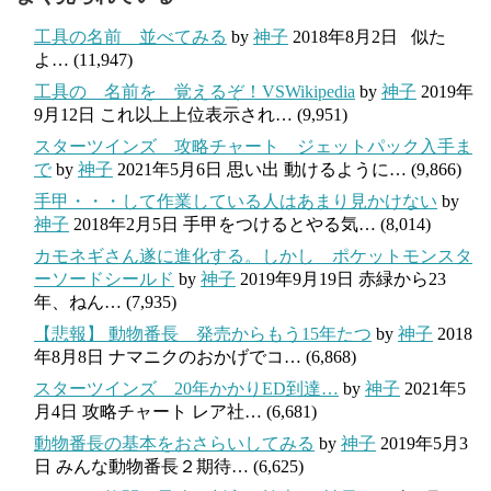
工具の名前 並べてみる
by
神子
2018年8月2日
似た
よ…
(11,947)
工具の 名前を 覚えるぞ！VSWikipedia
by
神子
2019年
9月12日
これ以上上位表示され…
(9,951)
スターツインズ 攻略チャート ジェットパック入手ま
で
by
神子
2021年5月6日
思い出 動けるように…
(9,866)
手甲・・・して作業している人はあまり見かけない
by
神子
2018年2月5日
手甲をつけるとやる気…
(8,014)
カモネギさん遂に進化する。しかし ポケットモンスタ
ーソードシールド
by
神子
2019年9月19日
赤緑から23
年、ねん…
(7,935)
【悲報】 動物番長 発売からもう15年たつ
by
神子
2018
年8月8日
ナマニクのおかげでコ…
(6,868)
スターツインズ 20年かかりED到達…
by
神子
2021年5
月4日
攻略チャート レア社…
(6,681)
動物番長の基本をおさらいしてみる
by
神子
2019年5月3
日
みんな動物番長２期待…
(6,625)