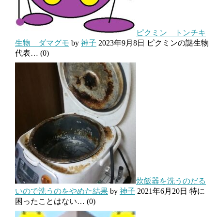
ピクミン トンチキ
生物 ダマグモ
by
神子
2023年9月8日
ピクミンの謎生物
代表…
(0)
炊飯器を洗うのだる
いので洗うのをやめた結果
by
神子
2021年6月20日
特に
困ったことはない…
(0)