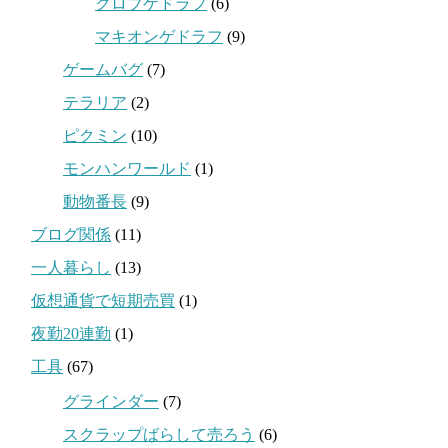
クロブゲドラフ
(6)
マキオンゲドラフ
(9)
ゲームバグ
(7)
テラリア
(2)
ピクミン
(10)
モンハンワールド
(1)
動物番長
(9)
ブログ関係
(11)
一人暮らし
(13)
仮想通貨で短期売買
(1)
夜勤20連勤
(1)
工具
(67)
グラインダー
(7)
スクラップばらして売ろう
(6)