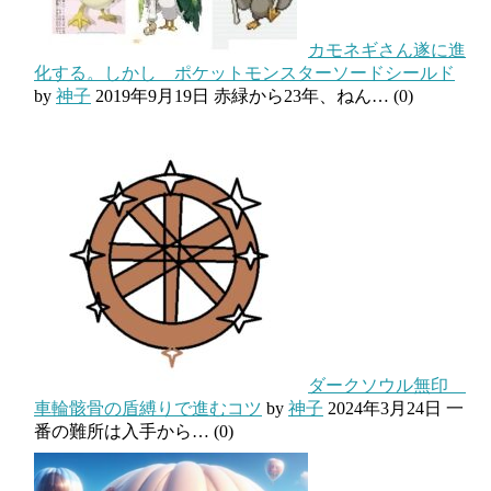
カモネギさん遂に進
化する。しかし ポケットモンスターソードシールド
by
神子
2019年9月19日
赤緑から23年、ねん…
(0)
ダークソウル無印
車輪骸骨の盾縛りで進むコツ
by
神子
2024年3月24日
一
番の難所は入手から…
(0)