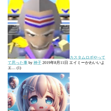
カスタムロボやって
て思った事
by
神子
2019年8月11日
エイミーかわいいよ
エ…
(1)