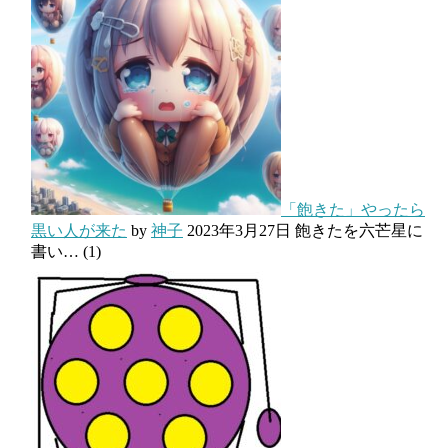
「飽きた」やったら
黒い人が来た
by
神子
2023年3月27日
飽きたを六芒星に
書い…
(1)