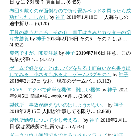
日
なに？対策？ 真面目…
(6,455)
布団を敷くのが面倒なので折り畳みベッドを買ったら成
功だった。しかし
by
神子
2018年1月18日
一人暮らしの
途中折り…
(6,120)
工具の思うところ その６ 電工はさみとカッターの切
り方勝負
by
神子
2018年2月16日
その5 その７ はさ…
(4,632)
突然ですが。閲覧注意
by
神子
2019年7月6日
注意、この
先業が深い…
(3,727)
ゲームで好きなことは…バグを見る！面白いから書き出
してみる 小ネタもあるよ ゲームバグその１
by
神子
2018年2月27日
なお、現在のゲームバ…
(3,112)
EXVS エクバで簡単な機体 難しい機体
by
神子
2021
年9月5日
簡単≠強い≠弱い≠難…
(2,905)
製鉄所 事故が絶えないのはしょうがない。
by
神子
2018年2月15日
人間が仕事してる限り…
(2,868)
製鉄所勤務について少し考える。
by
神子
2018年2月11
日
僕は製鉄所の社員では…
(2,533)
ダークソウル無印でもできるスペルスワップ
by
神子