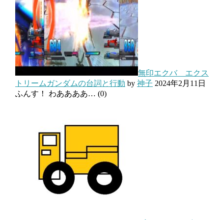
無印エクバ エクス
トリームガンダムの台詞と行動
by
神子
2024年2月11日
ふんす！ わああああ…
(0)