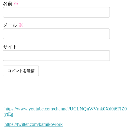
名前
※
メール
※
サイト
https://www.youtube.com/channel/UCLNQnWVmk0Xd0t6FIZ0
ytEg
https://twitter.com/kamikowork