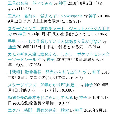
工具の名前 並べてみる
by
神子
2018年8月2日
似た
よ…
(11,947)
工具の 名前を 覚えるぞ！VSWikipedia
by
神子
2019年
9月12日
これ以上上位表示され…
(9,951)
スターツインズ 攻略チャート ジェットパック入手ま
で
by
神子
2021年5月6日
思い出 動けるように…
(9,865)
手甲・・・して作業している人はあまり見かけない
by
神子
2018年2月5日
手甲をつけるとやる気…
(8,014)
カモネギさん遂に進化する。しかし ポケットモンスタ
ーソードシールド
by
神子
2019年9月19日
赤緑から23
年、ねん…
(7,935)
【悲報】 動物番長 発売からもう15年たつ
by
神子
2018
年8月8日
ナマニクのおかげでコ…
(6,867)
スターツインズ 20年かかりED到達…
by
神子
2021年5
月4日
攻略チャート レア社…
(6,680)
動物番長の基本をおさらいしてみる
by
神子
2019年5月3
日
みんな動物番長２期待…
(6,623)
エクバ 格闘 最強の判定 検索
by
神子
2020年9月21