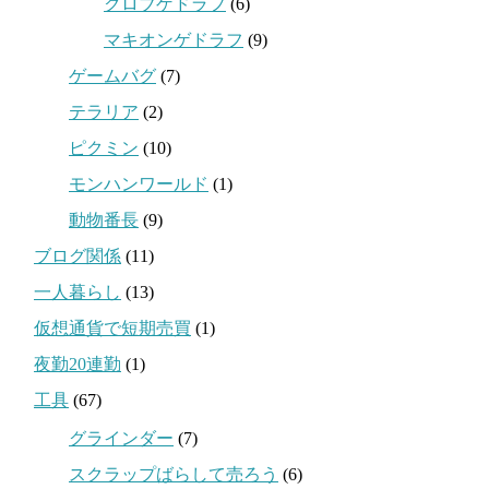
クロブゲドラフ
(6)
マキオンゲドラフ
(9)
ゲームバグ
(7)
テラリア
(2)
ピクミン
(10)
モンハンワールド
(1)
動物番長
(9)
ブログ関係
(11)
一人暮らし
(13)
仮想通貨で短期売買
(1)
夜勤20連勤
(1)
工具
(67)
グラインダー
(7)
スクラップばらして売ろう
(6)