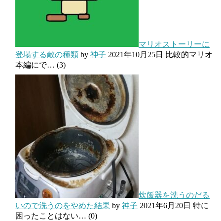
マリオストーリーに
登場する敵の種類
by
神子
2021年10月25日
比較的マリオ
本編にで…
(3)
炊飯器を洗うのだる
いので洗うのをやめた結果
by
神子
2021年6月20日
特に
困ったことはない…
(0)