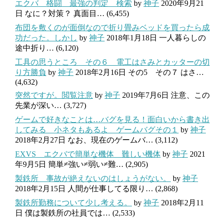
エクバ 格闘 最強の判定 検索
by
神子
2020年9月21
日
なに？対策？ 真面目…
(6,455)
布団を敷くのが面倒なので折り畳みベッドを買ったら成
功だった。しかし
by
神子
2018年1月18日
一人暮らしの
途中折り…
(6,120)
工具の思うところ その６ 電工はさみとカッターの切
り方勝負
by
神子
2018年2月16日
その5 その７ はさ…
(4,632)
突然ですが。閲覧注意
by
神子
2019年7月6日
注意、この
先業が深い…
(3,727)
ゲームで好きなことは…バグを見る！面白いから書き出
してみる 小ネタもあるよ ゲームバグその１
by
神子
2018年2月27日
なお、現在のゲームバ…
(3,112)
EXVS エクバで簡単な機体 難しい機体
by
神子
2021
年9月5日
簡単≠強い≠弱い≠難…
(2,905)
製鉄所 事故が絶えないのはしょうがない。
by
神子
2018年2月15日
人間が仕事してる限り…
(2,868)
製鉄所勤務について少し考える。
by
神子
2018年2月11
日
僕は製鉄所の社員では…
(2,533)