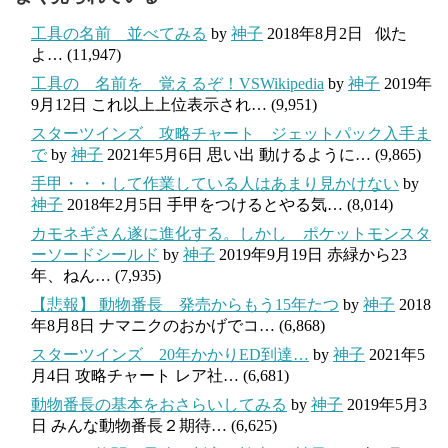
工具の名前 並べてみる
by
神子
2018年8月2日
似た
よ…
(11,947)
工具の 名前を 覚えるぞ！VSWikipedia
by
神子
2019年
9月12日
これ以上上位表示され…
(9,951)
スターツインズ 攻略チャート ジェットパック入手ま
で
by
神子
2021年5月6日
思い出 動けるように…
(9,865)
手甲・・・して作業している人はあまり見かけない
by
神子
2018年2月5日
手甲をつけるとやる気…
(8,014)
カモネギさん遂に進化する。しかし ポケットモンスタ
ーソードシールド
by
神子
2019年9月19日
赤緑から23
年、ねん…
(7,935)
【悲報】 動物番長 発売からもう15年たつ
by
神子
2018
年8月8日
ナマニクのおかげでコ…
(6,868)
スターツインズ 20年かかりED到達…
by
神子
2021年5
月4日
攻略チャート レア社…
(6,681)
動物番長の基本をおさらいしてみる
by
神子
2019年5月3
日
みんな動物番長２期待…
(6,625)