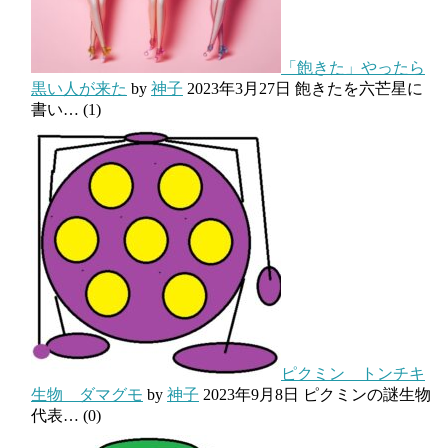
「飽きた」やったら
黒い人が来た
by
神子
2023年3月27日
飽きたを六芒星に
書い…
(1)
ピクミン トンチキ
生物 ダマグモ
by
神子
2023年9月8日
ピクミンの謎生物
代表…
(0)