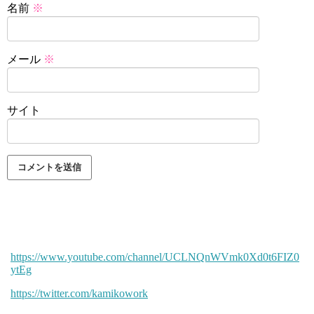
名前
※
メール
※
サイト
https://www.youtube.com/channel/UCLNQnWVmk0Xd0t6FIZ0
ytEg
https://twitter.com/kamikowork