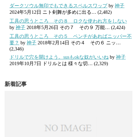
ダークソウル無印でもできるスペルスワップ
by
神子
2024年5月12日
ニト剣舞が多めに出る…
(2,482)
工具の思うところ その８ ロクな使われ方をしない
by
神子
2018年5月26日
その７ その９ 万能…
(2,424)
工具の思うところ その５ ペンチがあればニッパー不
要？
by
神子
2018年2月14日
その４ その６ ニッ…
(2,346)
ドリルで穴を開けよう。susもokな奴がいいね
by
神子
2019年10月7日
ドリルとは 様々な切…
(2,329)
新着記事