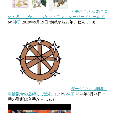
カモネギさん遂に進
化する。しかし ポケットモンスターソードシールド
by
神子
2019年9月19日
赤緑から23年、ねん…
(0)
ダークソウル無印
車輪骸骨の盾縛りで進むコツ
by
神子
2024年3月24日
一
番の難所は入手から…
(0)