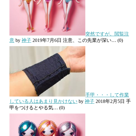
突然ですが。閲覧注
意
by
神子
2019年7月6日
注意、この先業が深い…
(0)
手甲・・・して作業
している人はあまり見かけない
by
神子
2018年2月5日
手
甲をつけるとやる気…
(0)