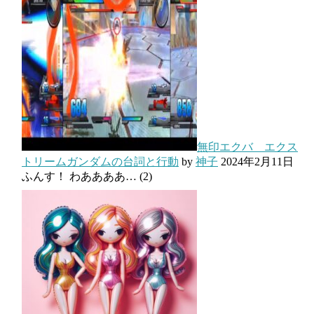
無印エクバ エクス
トリームガンダムの台詞と行動
by
神子
2024年2月11日
ふんす！ わああああ…
(2)