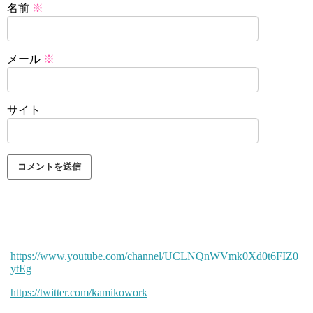
名前
※
メール
※
サイト
https://www.youtube.com/channel/UCLNQnWVmk0Xd0t6FIZ0
ytEg
https://twitter.com/kamikowork