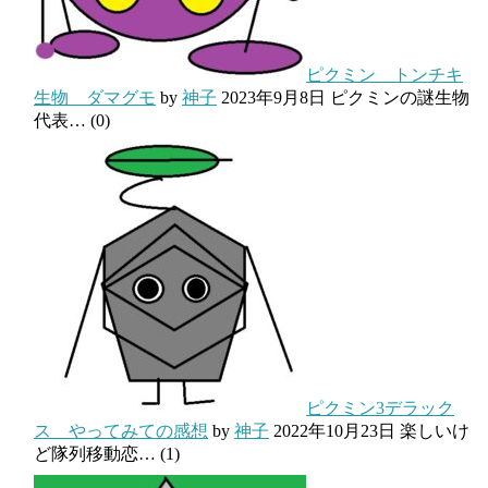
ピクミン トンチキ
生物 ダマグモ
by
神子
2023年9月8日
ピクミンの謎生物
代表…
(0)
ピクミン3デラック
ス やってみての感想
by
神子
2022年10月23日
楽しいけ
ど隊列移動恋…
(1)