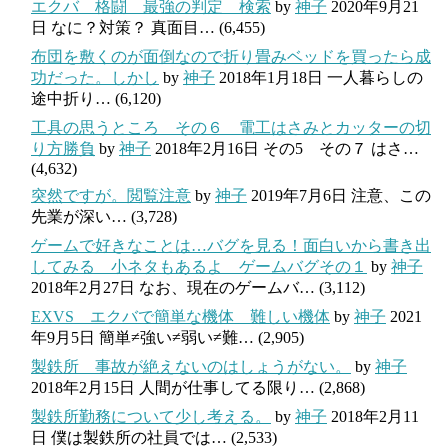
エクバ 格闘 最強の判定 検索
by
神子
2020年9月21
日
なに？対策？ 真面目…
(6,455)
布団を敷くのが面倒なので折り畳みベッドを買ったら成
功だった。しかし
by
神子
2018年1月18日
一人暮らしの
途中折り…
(6,120)
工具の思うところ その６ 電工はさみとカッターの切
り方勝負
by
神子
2018年2月16日
その5 その７ はさ…
(4,632)
突然ですが。閲覧注意
by
神子
2019年7月6日
注意、この
先業が深い…
(3,728)
ゲームで好きなことは…バグを見る！面白いから書き出
してみる 小ネタもあるよ ゲームバグその１
by
神子
2018年2月27日
なお、現在のゲームバ…
(3,112)
EXVS エクバで簡単な機体 難しい機体
by
神子
2021
年9月5日
簡単≠強い≠弱い≠難…
(2,905)
製鉄所 事故が絶えないのはしょうがない。
by
神子
2018年2月15日
人間が仕事してる限り…
(2,868)
製鉄所勤務について少し考える。
by
神子
2018年2月11
日
僕は製鉄所の社員では…
(2,533)