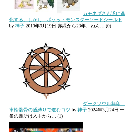
カモネギさん遂に進
化する。しかし ポケットモンスターソードシールド
by
神子
2019年9月19日
赤緑から23年、ねん…
(0)
ダークソウル無印
車輪骸骨の盾縛りで進むコツ
by
神子
2024年3月24日
一
番の難所は入手から…
(1)