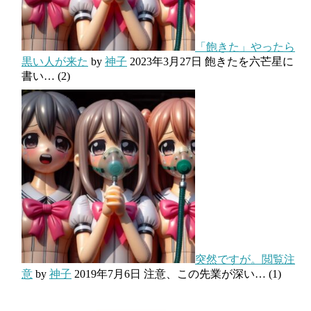
「飽きた」やったら
黒い人が来た
by
神子
2023年3月27日
飽きたを六芒星に
書い…
(2)
突然ですが。閲覧注
意
by
神子
2019年7月6日
注意、この先業が深い…
(1)