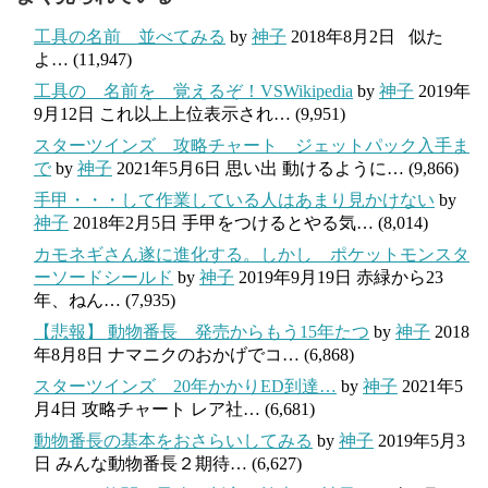
工具の名前 並べてみる
by
神子
2018年8月2日
似た
よ…
(11,947)
工具の 名前を 覚えるぞ！VSWikipedia
by
神子
2019年
9月12日
これ以上上位表示され…
(9,951)
スターツインズ 攻略チャート ジェットパック入手ま
で
by
神子
2021年5月6日
思い出 動けるように…
(9,866)
手甲・・・して作業している人はあまり見かけない
by
神子
2018年2月5日
手甲をつけるとやる気…
(8,014)
カモネギさん遂に進化する。しかし ポケットモンスタ
ーソードシールド
by
神子
2019年9月19日
赤緑から23
年、ねん…
(7,935)
【悲報】 動物番長 発売からもう15年たつ
by
神子
2018
年8月8日
ナマニクのおかげでコ…
(6,868)
スターツインズ 20年かかりED到達…
by
神子
2021年5
月4日
攻略チャート レア社…
(6,681)
動物番長の基本をおさらいしてみる
by
神子
2019年5月3
日
みんな動物番長２期待…
(6,627)