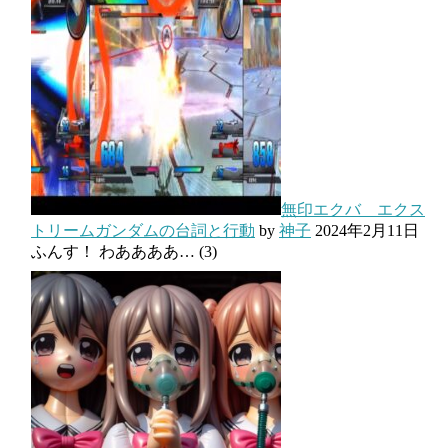
無印エクバ エクス
トリームガンダムの台詞と行動
by
神子
2024年2月11日
ふんす！ わああああ…
(3)