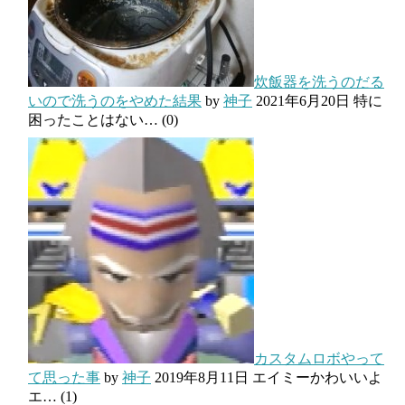
炊飯器を洗うのだる
いので洗うのをやめた結果
by
神子
2021年6月20日
特に
困ったことはない…
(0)
カスタムロボやって
て思った事
by
神子
2019年8月11日
エイミーかわいいよ
エ…
(1)