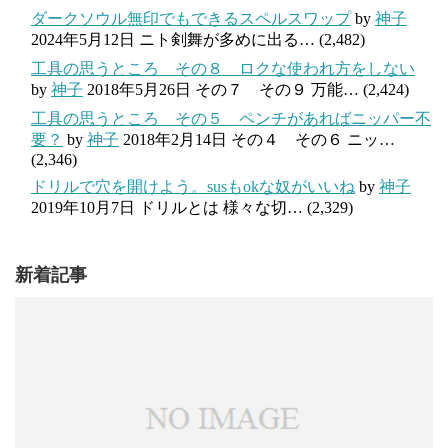
ダークソウル無印でもできるスペルスワップ
by
神子
2024年5月12日
ニト剣舞が多めに出る…
(2,482)
工具の思うところ その８ ロクな使われ方をしない
by
神子
2018年5月26日
その７ その９ 万能…
(2,424)
工具の思うところ その５ ペンチがあればニッパー不
要？
by
神子
2018年2月14日
その４ その６ ニッ…
(2,346)
ドリルで穴を開けよう。susもokな奴がいいね
by
神子
2019年10月7日
ドリルとは 様々な切…
(2,329)
新着記事