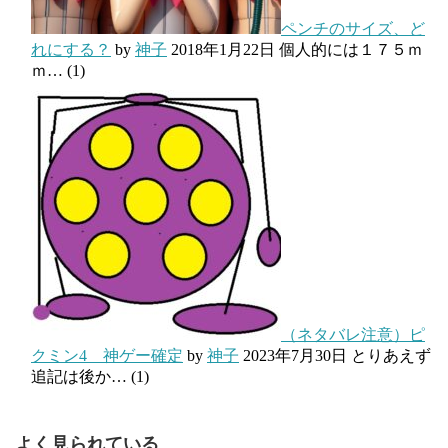
ペンチのサイズ、ど
れにする？
by
神子
2018年1月22日
個人的には１７５ｍ
ｍ…
(1)
（ネタバレ注意）ピ
クミン4 神ゲー確定
by
神子
2023年7月30日
とりあえず
追記は後か…
(1)
よく見られている