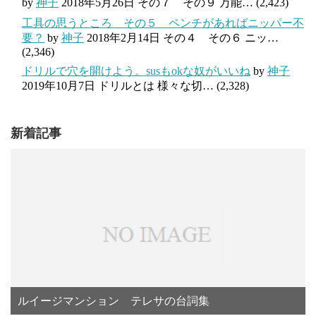
by
神子
2018年5月26日
その７ その９ 万能…
(2,423)
工具の思うところ その５ ペンチがあればニッパー不
要？
by
神子
2018年2月14日
その４ その６ ニッ…
(2,346)
ドリルで穴を開けよう。susもokな奴がいいね
by
神子
2019年10月7日
ドリルとは 様々な切…
(2,328)
新着記事
ルイージマンション テレサの台詞集