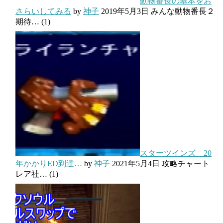
動物番長の基本をお
さらいしてみる
by
神子
2019年5月3日
みんな動物番長２
期待…
(1)
スターツインズ 20
年かかりED到達…
by
神子
2021年5月4日
攻略チャート
レア社…
(1)