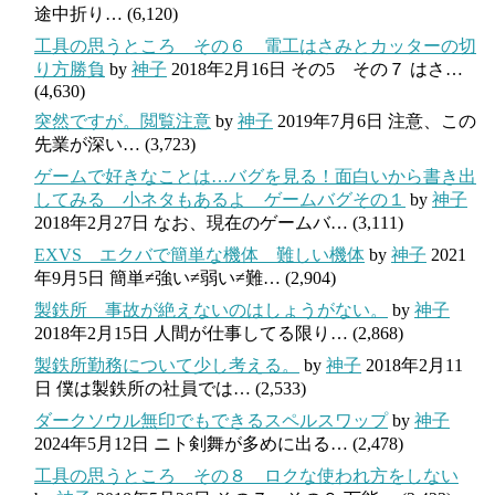
途中折り…
(6,120)
工具の思うところ その６ 電工はさみとカッターの切
り方勝負
by
神子
2018年2月16日
その5 その７ はさ…
(4,630)
突然ですが。閲覧注意
by
神子
2019年7月6日
注意、この
先業が深い…
(3,723)
ゲームで好きなことは…バグを見る！面白いから書き出
してみる 小ネタもあるよ ゲームバグその１
by
神子
2018年2月27日
なお、現在のゲームバ…
(3,111)
EXVS エクバで簡単な機体 難しい機体
by
神子
2021
年9月5日
簡単≠強い≠弱い≠難…
(2,904)
製鉄所 事故が絶えないのはしょうがない。
by
神子
2018年2月15日
人間が仕事してる限り…
(2,868)
製鉄所勤務について少し考える。
by
神子
2018年2月11
日
僕は製鉄所の社員では…
(2,533)
ダークソウル無印でもできるスペルスワップ
by
神子
2024年5月12日
ニト剣舞が多めに出る…
(2,478)
工具の思うところ その８ ロクな使われ方をしない