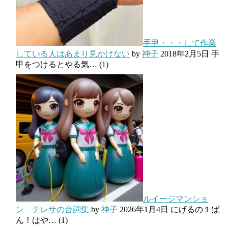
手甲・・・して作業
している人はあまり見かけない
by
神子
2018年2月5日
手
甲をつけるとやる気…
(1)
ルイージマンショ
ン テレサの台詞集
by
神子
2026年1月4日
にげるの１ば
ん！はや…
(1)