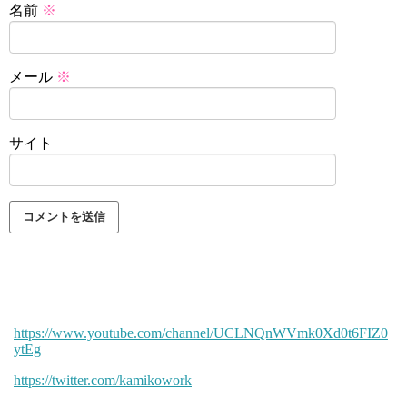
名前
※
メール
※
サイト
https://www.youtube.com/channel/UCLNQnWVmk0Xd0t6FIZ0
ytEg
https://twitter.com/kamikowork