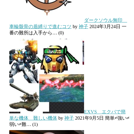
ダークソウル無印
車輪骸骨の盾縛りで進むコツ
by
神子
2024年3月24日
一
番の難所は入手から…
(0)
EXVS エクバで簡
単な機体 難しい機体
by
神子
2021年9月5日
簡単≠強い≠
弱い≠難…
(1)