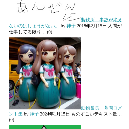
製鉄所 事故が絶え
ないのはしょうがない。
by
神子
2018年2月15日
人間が
仕事してる限り…
(0)
動物番長 幕間コメ
ント集
by
神子
2024年1月15日
ものすごいテキスト量…
(0)