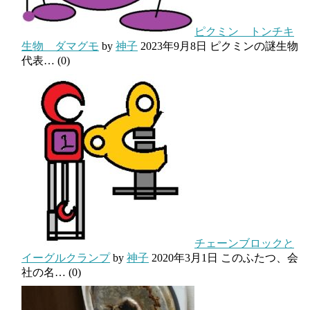
ピクミン トンチキ
生物 ダマグモ
by
神子
2023年9月8日
ピクミンの謎生物
代表…
(0)
チェーンブロックと
イーグルクランプ
by
神子
2020年3月1日
このふたつ、会
社の名…
(0)