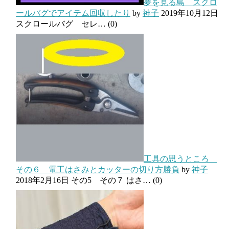
夢を見る島 スクロ
ールバグでアイテム回収したり
by
神子
2019年10月12日
スクロールバグ セレ…
(0)
工具の思うところ
その６ 電工はさみとカッターの切り方勝負
by
神子
2018年2月16日
その5 その７ はさ…
(0)