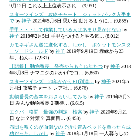
9月12日
これ以上上位表示され…
(9,951)
スターツインズ 攻略チャート ジェットパック入手ま
で
by
神子
2021年5月6日
思い出 動けるように…
(9,855)
手甲・・・して作業している人はあまり見かけない
by
神子
2018年2月5日
手甲をつけるとやる気…
(8,012)
カモネギさん遂に進化する。しかし ポケットモンスタ
ーソードシールド
by
神子
2019年9月19日
赤緑から23
年、ねん…
(7,931)
【悲報】 動物番長 発売からもう15年たつ
by
神子
2018
年8月8日
ナマニクのおかげでコ…
(6,860)
スターツインズ 20年かかりED到達…
by
神子
2021年5
月4日
攻略チャート レア社…
(6,676)
動物番長の基本をおさらいしてみる
by
神子
2019年5月3
日
みんな動物番長２期待…
(6,615)
エクバ 格闘 最強の判定 検索
by
神子
2020年9月21
日
なに？対策？ 真面目…
(6,453)
布団を敷くのが面倒なので折り畳みベッドを買ったら成
功だった。しかし
by
神子
2018年1月18日
一人暮らしの