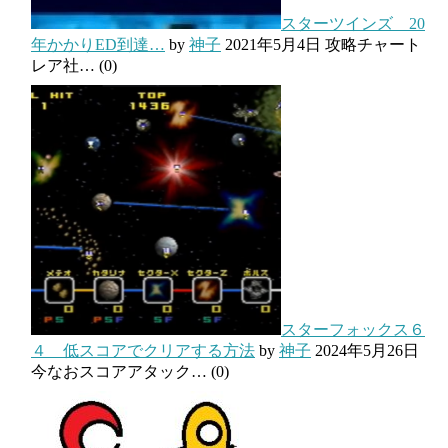
スターツインズ 20
年かかりED到達…
by
神子
2021年5月4日
攻略チャート
レア社…
(0)
スターフォックス６
４ 低スコアでクリアする方法
by
神子
2024年5月26日
今なおスコアアタック…
(0)