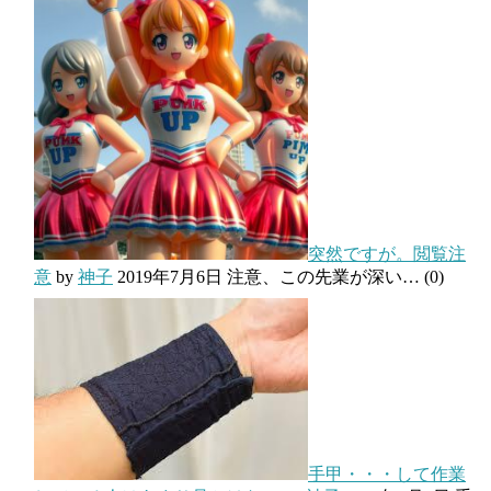
突然ですが。閲覧注
意
by
神子
2019年7月6日
注意、この先業が深い…
(0)
手甲・・・して作業