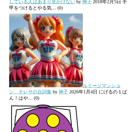
している人はあまり見かけない
by
神子
2018年2月5日
手
甲をつけるとやる気…
(0)
ルイージマンショ
ン テレサの台詞集
by
神子
2026年1月4日
にげるの１ば
ん！はや…
(0)