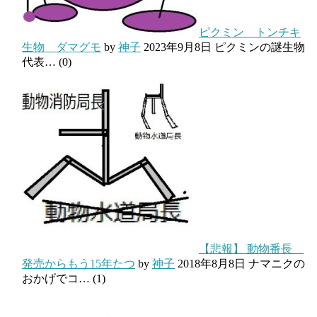
ピクミン トンチキ
生物 ダマグモ
by
神子
2023年9月8日
ピクミンの謎生物
代表…
(0)
【悲報】 動物番長
発売からもう15年たつ
by
神子
2018年8月8日
ナマニクの
おかげでコ…
(1)