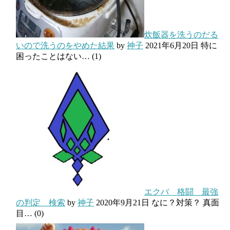
炊飯器を洗うのだる
いので洗うのをやめた結果
by
神子
2021年6月20日
特に
困ったことはない…
(1)
エクバ 格闘 最強
の判定 検索
by
神子
2020年9月21日
なに？対策？ 真面
目…
(0)