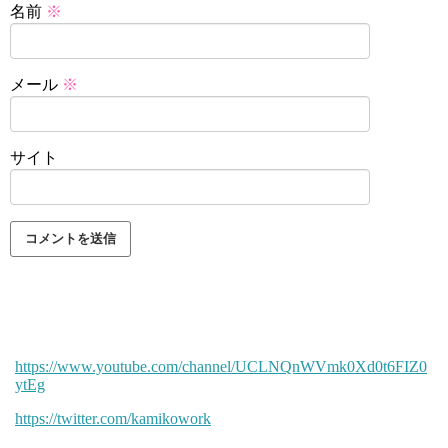
名前
※
メール
※
サイト
https://www.youtube.com/channel/UCLNQnWVmk0Xd0t6FIZ0
ytEg
https://twitter.com/kamikowork