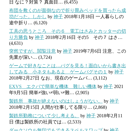
日
なに？対策？ 真面目…
(6,455)
布団を敷くのが面倒なので折り畳みベッドを買ったら成
功だった。しかし
by
神子
2018年1月18日
一人暮らしの
途中折り…
(6,120)
工具の思うところ その６ 電工はさみとカッターの切
り方勝負
by
神子
2018年2月16日
その5 その７ はさ…
(4,631)
突然ですが。閲覧注意
by
神子
2019年7月6日
注意、この
先業が深い…
(3,724)
ゲームで好きなことは…バグを見る！面白いから書き出
してみる 小ネタもあるよ ゲームバグその１
by
神子
2018年2月27日
なお、現在のゲームバ…
(3,112)
EXVS エクバで簡単な機体 難しい機体
by
神子
2021
年9月5日
簡単≠強い≠弱い≠難…
(2,905)
製鉄所 事故が絶えないのはしょうがない。
by
神子
2018年2月15日
人間が仕事してる限り…
(2,868)
製鉄所勤務について少し考える。
by
神子
2018年2月11
日
僕は製鉄所の社員では…
(2,533)
ダークソウル無印でもできるスペルスワップ
by
神子