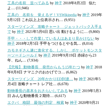
工具の名前 並べてみる
by
神子
2018年8月2日
似た
よ…
(11,946)
工具の 名前を 覚えるぞ！VSWikipedia
by
神子
2019年
9月12日
これ以上上位表示され…
(9,951)
スターツインズ 攻略チャート ジェットパック入手ま
で
by
神子
2021年5月6日
思い出 動けるように…
(9,860)
手甲・・・して作業している人はあまり見かけない
by
神子
2018年2月5日
手甲をつけるとやる気…
(8,014)
カモネギさん遂に進化する。しかし ポケットモンスタ
ーソードシールド
by
神子
2019年9月19日
赤緑から23
年、ねん…
(7,934)
【悲報】 動物番長 発売からもう15年たつ
by
神子
2018
年8月8日
ナマニクのおかげでコ…
(6,862)
スターツインズ 20年かかりED到達…
by
神子
2021年5
月4日
攻略チャート レア社…
(6,678)
動物番長の基本をおさらいしてみる
by
神子
2019年5月3
日
みんな動物番長２期待…
(6,617)
エクバ 格闘 最強の判定 検索
by
神子
2020年9月21