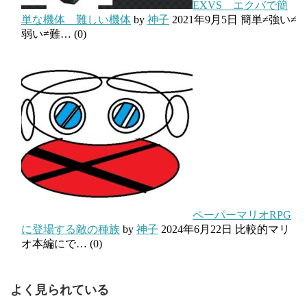
EXVS エクバで簡
単な機体 難しい機体
by
神子
2021年9月5日
簡単≠強い≠
弱い≠難…
(0)
ペーパーマリオRPG
に登場する敵の種族
by
神子
2024年6月22日
比較的マリ
オ本編にで…
(0)
よく見られている