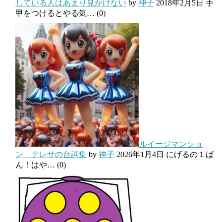
している人はあまり見かけない
by
神子
2018年2月5日
手
甲をつけるとやる気…
(0)
ルイージマンショ
ン テレサの台詞集
by
神子
2026年1月4日
にげるの１ば
ん！はや…
(0)