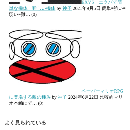
EXVS エクバで簡
単な機体 難しい機体
by
神子
2021年9月5日
簡単≠強い≠
弱い≠難…
(0)
ペーパーマリオRPG
に登場する敵の種族
by
神子
2024年6月22日
比較的マリ
オ本編にで…
(0)
よく見られている