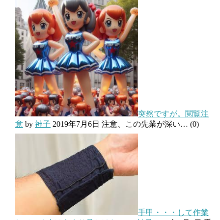
突然ですが。閲覧注
意
by
神子
2019年7月6日
注意、この先業が深い…
(0)
手甲・・・して作業