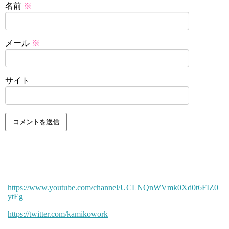
名前
※
メール
※
サイト
https://www.youtube.com/channel/UCLNQnWVmk0Xd0t6FIZ0
ytEg
https://twitter.com/kamikowork