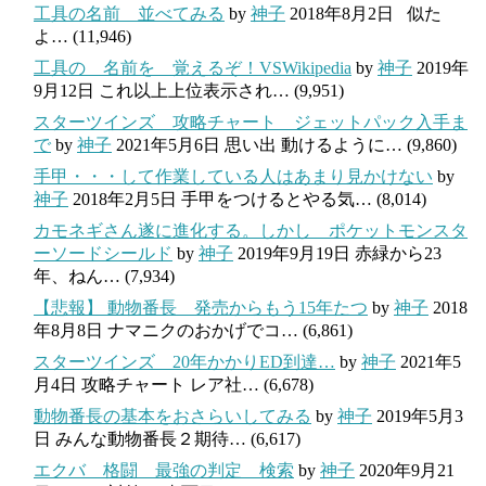
工具の名前 並べてみる
by
神子
2018年8月2日
似た
よ…
(11,946)
工具の 名前を 覚えるぞ！VSWikipedia
by
神子
2019年
9月12日
これ以上上位表示され…
(9,951)
スターツインズ 攻略チャート ジェットパック入手ま
で
by
神子
2021年5月6日
思い出 動けるように…
(9,860)
手甲・・・して作業している人はあまり見かけない
by
神子
2018年2月5日
手甲をつけるとやる気…
(8,014)
カモネギさん遂に進化する。しかし ポケットモンスタ
ーソードシールド
by
神子
2019年9月19日
赤緑から23
年、ねん…
(7,934)
【悲報】 動物番長 発売からもう15年たつ
by
神子
2018
年8月8日
ナマニクのおかげでコ…
(6,861)
スターツインズ 20年かかりED到達…
by
神子
2021年5
月4日
攻略チャート レア社…
(6,678)
動物番長の基本をおさらいしてみる
by
神子
2019年5月3
日
みんな動物番長２期待…
(6,617)
エクバ 格闘 最強の判定 検索
by
神子
2020年9月21