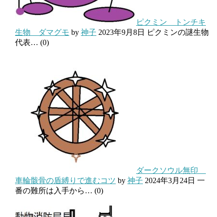
ピクミン トンチキ
生物 ダマグモ
by
神子
2023年9月8日
ピクミンの謎生物
代表…
(0)
ダークソウル無印
車輪骸骨の盾縛りで進むコツ
by
神子
2024年3月24日
一
番の難所は入手から…
(0)