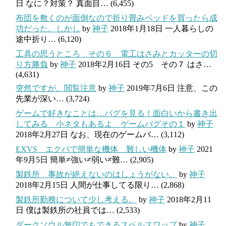
日
なに？対策？ 真面目…
(6,455)
布団を敷くのが面倒なので折り畳みベッドを買ったら成
功だった。しかし
by
神子
2018年1月18日
一人暮らしの
途中折り…
(6,120)
工具の思うところ その６ 電工はさみとカッターの切
り方勝負
by
神子
2018年2月16日
その5 その７ はさ…
(4,631)
突然ですが。閲覧注意
by
神子
2019年7月6日
注意、この
先業が深い…
(3,724)
ゲームで好きなことは…バグを見る！面白いから書き出
してみる 小ネタもあるよ ゲームバグその１
by
神子
2018年2月27日
なお、現在のゲームバ…
(3,112)
EXVS エクバで簡単な機体 難しい機体
by
神子
2021
年9月5日
簡単≠強い≠弱い≠難…
(2,905)
製鉄所 事故が絶えないのはしょうがない。
by
神子
2018年2月15日
人間が仕事してる限り…
(2,868)
製鉄所勤務について少し考える。
by
神子
2018年2月11
日
僕は製鉄所の社員では…
(2,533)
ダークソウル無印でもできるスペルスワップ
by
神子