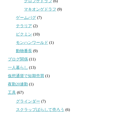
クロブゲドラフ
(6)
マキオンゲドラフ
(9)
ゲームバグ
(7)
テラリア
(2)
ピクミン
(10)
モンハンワールド
(1)
動物番長
(9)
ブログ関係
(11)
一人暮らし
(13)
仮想通貨で短期売買
(1)
夜勤20連勤
(1)
工具
(67)
グラインダー
(7)
スクラップばらして売ろう
(6)