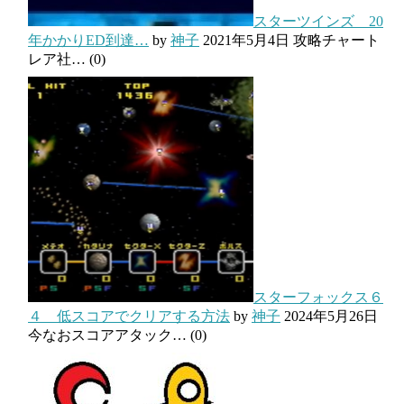
スターツインズ 20
年かかりED到達…
by
神子
2021年5月4日
攻略チャート
レア社…
(0)
スターフォックス６
４ 低スコアでクリアする方法
by
神子
2024年5月26日
今なおスコアアタック…
(0)