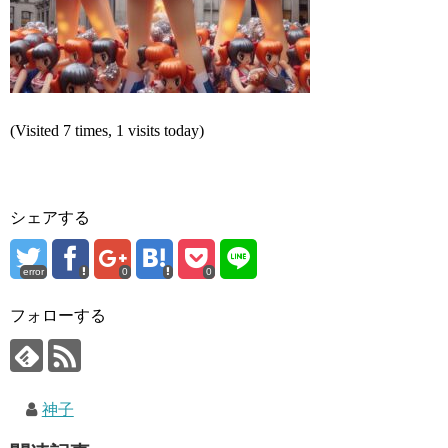
(Visited 7 times, 1 visits today)
シェアする
error
0
0
フォローする
神子