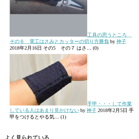
工具の思うところ
その６ 電工はさみとカッターの切り方勝負
by
神子
2018年2月16日
その5 その７ はさ…
(0)
手甲・・・して作業
している人はあまり見かけない
by
神子
2018年2月5日
手
甲をつけるとやる気…
(1)
よく見られている