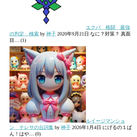
エクバ 格闘 最強
の判定 検索
by
神子
2020年9月21日
なに？対策？ 真面
目…
(1)
ルイージマンショ
ン テレサの台詞集
by
神子
2026年1月4日
にげるの１ば
ん！はや…
(0)