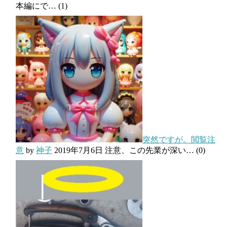
本編にで…
(1)
突然ですが。閲覧注
意
by
神子
2019年7月6日
注意、この先業が深い…
(0)