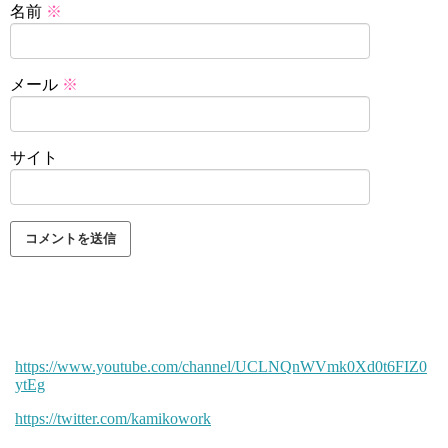
名前
※
メール
※
サイト
https://www.youtube.com/channel/UCLNQnWVmk0Xd0t6FIZ0
ytEg
https://twitter.com/kamikowork