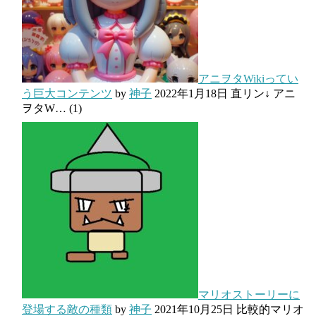
アニヲタWikiってい
う巨大コンテンツ
by
神子
2022年1月18日
直リン↓ アニ
ヲタW…
(1)
マリオストーリーに
登場する敵の種類
by
神子
2021年10月25日
比較的マリオ