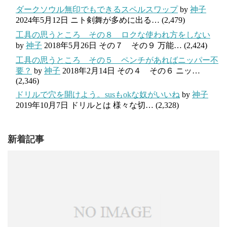
ダークソウル無印でもできるスペルスワップ
by
神子
2024年5月12日
ニト剣舞が多めに出る…
(2,479)
工具の思うところ その８ ロクな使われ方をしない
by
神子
2018年5月26日
その７ その９ 万能…
(2,424)
工具の思うところ その５ ペンチがあればニッパー不
要？
by
神子
2018年2月14日
その４ その６ ニッ…
(2,346)
ドリルで穴を開けよう。susもokな奴がいいね
by
神子
2019年10月7日
ドリルとは 様々な切…
(2,328)
新着記事