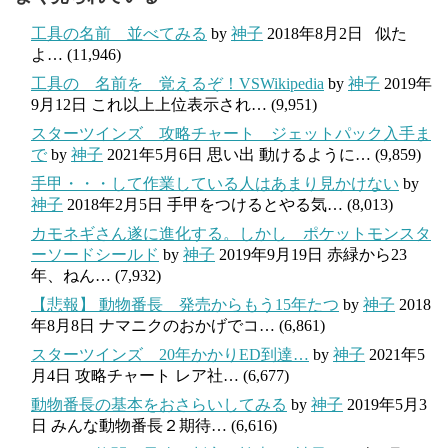
工具の名前 並べてみる
by
神子
2018年8月2日
似た
よ…
(11,946)
工具の 名前を 覚えるぞ！VSWikipedia
by
神子
2019年
9月12日
これ以上上位表示され…
(9,951)
スターツインズ 攻略チャート ジェットパック入手ま
で
by
神子
2021年5月6日
思い出 動けるように…
(9,859)
手甲・・・して作業している人はあまり見かけない
by
神子
2018年2月5日
手甲をつけるとやる気…
(8,013)
カモネギさん遂に進化する。しかし ポケットモンスタ
ーソードシールド
by
神子
2019年9月19日
赤緑から23
年、ねん…
(7,932)
【悲報】 動物番長 発売からもう15年たつ
by
神子
2018
年8月8日
ナマニクのおかげでコ…
(6,861)
スターツインズ 20年かかりED到達…
by
神子
2021年5
月4日
攻略チャート レア社…
(6,677)
動物番長の基本をおさらいしてみる
by
神子
2019年5月3
日
みんな動物番長２期待…
(6,616)