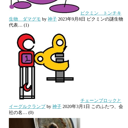
ピクミン トンチキ
生物 ダマグモ
by
神子
2023年9月8日
ピクミンの謎生物
代表…
(1)
チェーンブロックと
イーグルクランプ
by
神子
2020年3月1日
このふたつ、会
社の名…
(0)