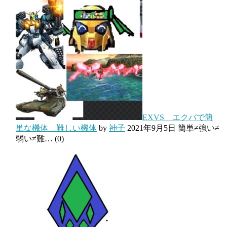
EXVS エクバで簡
単な機体 難しい機体
by
神子
2021年9月5日
簡単≠強い≠
弱い≠難…
(0)