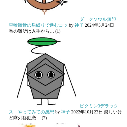
ダークソウル無印
車輪骸骨の盾縛りで進むコツ
by
神子
2024年3月24日
一
番の難所は入手から…
(1)
ピクミン3デラック
ス やってみての感想
by
神子
2022年10月23日
楽しいけ
ど隊列移動恋…
(2)