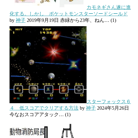
カモネギさん遂に進
化する。しかし ポケットモンスターソードシールド
by
神子
2019年9月19日
赤緑から23年、ねん…
(1)
スターフォックス６
４ 低スコアでクリアする方法
by
神子
2024年5月26日
今なおスコアアタック…
(1)