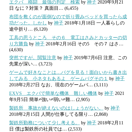
エクバ 格闘 最強の判定 検索
by
神子
2020年9月21
日
なに？対策？ 真面目…
(6,455)
布団を敷くのが面倒なので折り畳みベッドを買ったら成
功だった。しかし
by
神子
2018年1月18日
一人暮らしの
途中折り…
(6,120)
工具の思うところ その６ 電工はさみとカッターの切
り方勝負
by
神子
2018年2月16日
その5 その７ はさ…
(4,630)
突然ですが。閲覧注意
by
神子
2019年7月6日
注意、この
先業が深い…
(3,723)
ゲームで好きなことは…バグを見る！面白いから書き出
してみる 小ネタもあるよ ゲームバグその１
by
神子
2018年2月27日
なお、現在のゲームバ…
(3,111)
EXVS エクバで簡単な機体 難しい機体
by
神子
2021
年9月5日
簡単≠強い≠弱い≠難…
(2,905)
製鉄所 事故が絶えないのはしょうがない。
by
神子
2018年2月15日
人間が仕事してる限り…
(2,868)
製鉄所勤務について少し考える。
by
神子
2018年2月11
日
僕は製鉄所の社員では…
(2,533)