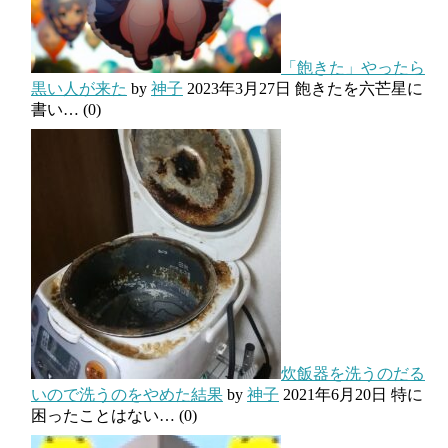
「飽きた」やったら
黒い人が来た
by
神子
2023年3月27日
飽きたを六芒星に
書い…
(0)
炊飯器を洗うのだる
いので洗うのをやめた結果
by
神子
2021年6月20日
特に
困ったことはない…
(0)