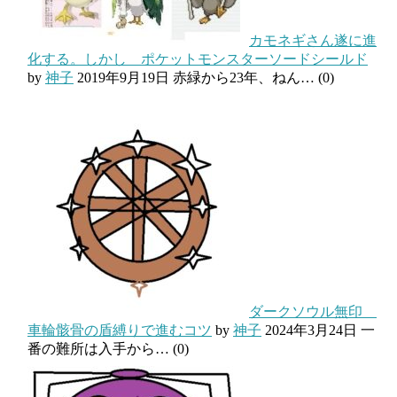
カモネギさん遂に進
化する。しかし ポケットモンスターソードシールド
by
神子
2019年9月19日
赤緑から23年、ねん…
(0)
ダークソウル無印
車輪骸骨の盾縛りで進むコツ
by
神子
2024年3月24日
一
番の難所は入手から…
(0)