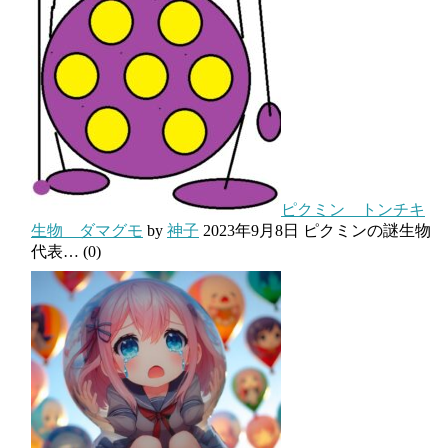
ピクミン トンチキ
生物 ダマグモ
by
神子
2023年9月8日
ピクミンの謎生物
代表…
(0)