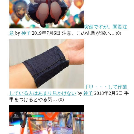
突然ですが。閲覧注
意
by
神子
2019年7月6日
注意、この先業が深い…
(0)
手甲・・・して作業
している人はあまり見かけない
by
神子
2018年2月5日
手
甲をつけるとやる気…
(0)