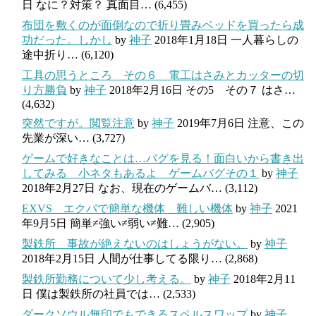
日
なに？対策？ 真面目…
(6,455)
布団を敷くのが面倒なので折り畳みベッドを買ったら成
功だった。しかし
by
神子
2018年1月18日
一人暮らしの
途中折り…
(6,120)
工具の思うところ その６ 電工はさみとカッターの切
り方勝負
by
神子
2018年2月16日
その5 その７ はさ…
(4,632)
突然ですが。閲覧注意
by
神子
2019年7月6日
注意、この
先業が深い…
(3,727)
ゲームで好きなことは…バグを見る！面白いから書き出
してみる 小ネタもあるよ ゲームバグその１
by
神子
2018年2月27日
なお、現在のゲームバ…
(3,112)
EXVS エクバで簡単な機体 難しい機体
by
神子
2021
年9月5日
簡単≠強い≠弱い≠難…
(2,905)
製鉄所 事故が絶えないのはしょうがない。
by
神子
2018年2月15日
人間が仕事してる限り…
(2,868)
製鉄所勤務について少し考える。
by
神子
2018年2月11
日
僕は製鉄所の社員では…
(2,533)
ダークソウル無印でもできるスペルスワップ
by
神子