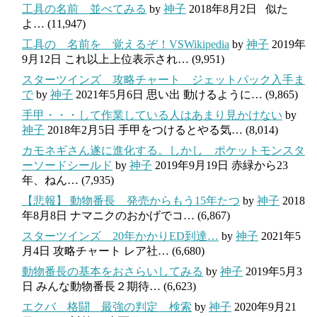
工具の名前 並べてみる
by
神子
2018年8月2日
似た
よ…
(11,947)
工具の 名前を 覚えるぞ！VSWikipedia
by
神子
2019年
9月12日
これ以上上位表示され…
(9,951)
スターツインズ 攻略チャート ジェットパック入手ま
で
by
神子
2021年5月6日
思い出 動けるように…
(9,865)
手甲・・・して作業している人はあまり見かけない
by
神子
2018年2月5日
手甲をつけるとやる気…
(8,014)
カモネギさん遂に進化する。しかし ポケットモンスタ
ーソードシールド
by
神子
2019年9月19日
赤緑から23
年、ねん…
(7,935)
【悲報】 動物番長 発売からもう15年たつ
by
神子
2018
年8月8日
ナマニクのおかげでコ…
(6,867)
スターツインズ 20年かかりED到達…
by
神子
2021年5
月4日
攻略チャート レア社…
(6,680)
動物番長の基本をおさらいしてみる
by
神子
2019年5月3
日
みんな動物番長２期待…
(6,623)
エクバ 格闘 最強の判定 検索
by
神子
2020年9月21