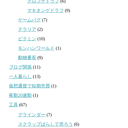
クロブゲドラフ
(6)
マキオンゲドラフ
(9)
ゲームバグ
(7)
テラリア
(2)
ピクミン
(10)
モンハンワールド
(1)
動物番長
(9)
ブログ関係
(11)
一人暮らし
(13)
仮想通貨で短期売買
(1)
夜勤20連勤
(1)
工具
(67)
グラインダー
(7)
スクラップばらして売ろう
(6)