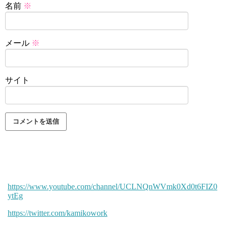
名前
※
メール
※
サイト
https://www.youtube.com/channel/UCLNQnWVmk0Xd0t6FIZ0
ytEg
https://twitter.com/kamikowork