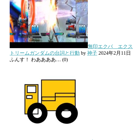
無印エクバ エクス
トリームガンダムの台詞と行動
by
神子
2024年2月11日
ふんす！ わああああ…
(0)