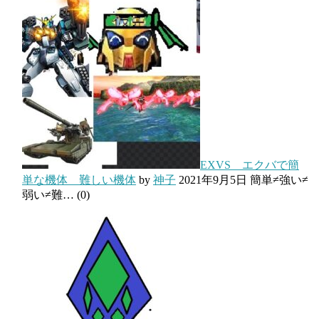
EXVS エクバで簡
単な機体 難しい機体
by
神子
2021年9月5日
簡単≠強い≠
弱い≠難…
(0)