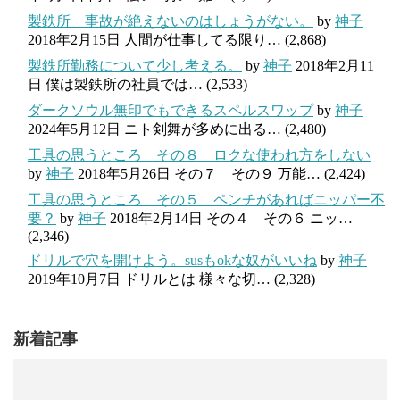
製鉄所 事故が絶えないのはしょうがない。
by
神子
2018年2月15日
人間が仕事してる限り…
(2,868)
製鉄所勤務について少し考える。
by
神子
2018年2月11
日
僕は製鉄所の社員では…
(2,533)
ダークソウル無印でもできるスペルスワップ
by
神子
2024年5月12日
ニト剣舞が多めに出る…
(2,480)
工具の思うところ その８ ロクな使われ方をしない
by
神子
2018年5月26日
その７ その９ 万能…
(2,424)
工具の思うところ その５ ペンチがあればニッパー不
要？
by
神子
2018年2月14日
その４ その６ ニッ…
(2,346)
ドリルで穴を開けよう。susもokな奴がいいね
by
神子
2019年10月7日
ドリルとは 様々な切…
(2,328)
新着記事