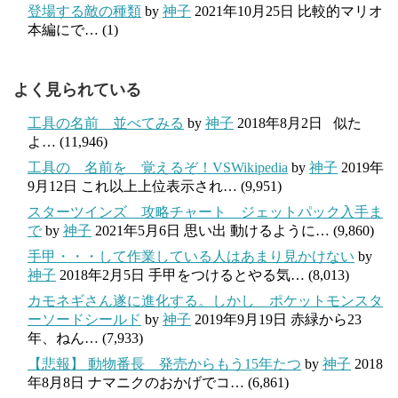
登場する敵の種類
by
神子
2021年10月25日
比較的マリオ
本編にで…
(1)
よく見られている
工具の名前 並べてみる
by
神子
2018年8月2日
似た
よ…
(11,946)
工具の 名前を 覚えるぞ！VSWikipedia
by
神子
2019年
9月12日
これ以上上位表示され…
(9,951)
スターツインズ 攻略チャート ジェットパック入手ま
で
by
神子
2021年5月6日
思い出 動けるように…
(9,860)
手甲・・・して作業している人はあまり見かけない
by
神子
2018年2月5日
手甲をつけるとやる気…
(8,013)
カモネギさん遂に進化する。しかし ポケットモンスタ
ーソードシールド
by
神子
2019年9月19日
赤緑から23
年、ねん…
(7,933)
【悲報】 動物番長 発売からもう15年たつ
by
神子
2018
年8月8日
ナマニクのおかげでコ…
(6,861)