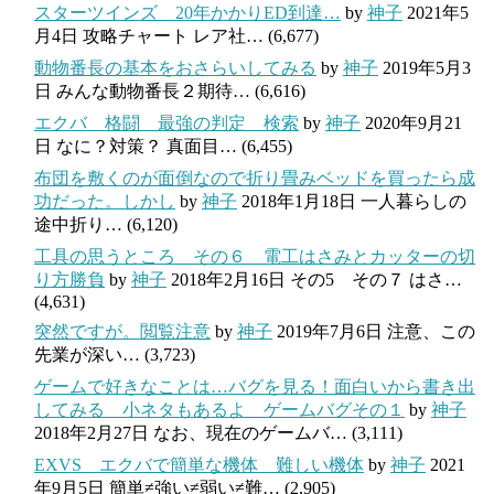
スターツインズ 20年かかりED到達…
by
神子
2021年5
月4日
攻略チャート レア社…
(6,677)
動物番長の基本をおさらいしてみる
by
神子
2019年5月3
日
みんな動物番長２期待…
(6,616)
エクバ 格闘 最強の判定 検索
by
神子
2020年9月21
日
なに？対策？ 真面目…
(6,455)
布団を敷くのが面倒なので折り畳みベッドを買ったら成
功だった。しかし
by
神子
2018年1月18日
一人暮らしの
途中折り…
(6,120)
工具の思うところ その６ 電工はさみとカッターの切
り方勝負
by
神子
2018年2月16日
その5 その７ はさ…
(4,631)
突然ですが。閲覧注意
by
神子
2019年7月6日
注意、この
先業が深い…
(3,723)
ゲームで好きなことは…バグを見る！面白いから書き出
してみる 小ネタもあるよ ゲームバグその１
by
神子
2018年2月27日
なお、現在のゲームバ…
(3,111)
EXVS エクバで簡単な機体 難しい機体
by
神子
2021
年9月5日
簡単≠強い≠弱い≠難…
(2,905)