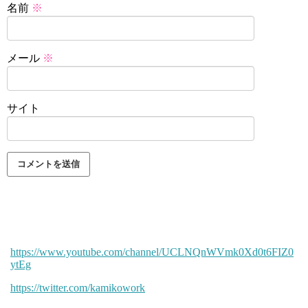
名前
※
メール
※
サイト
https://www.youtube.com/channel/UCLNQnWVmk0Xd0t6FIZ0
ytEg
https://twitter.com/kamikowork