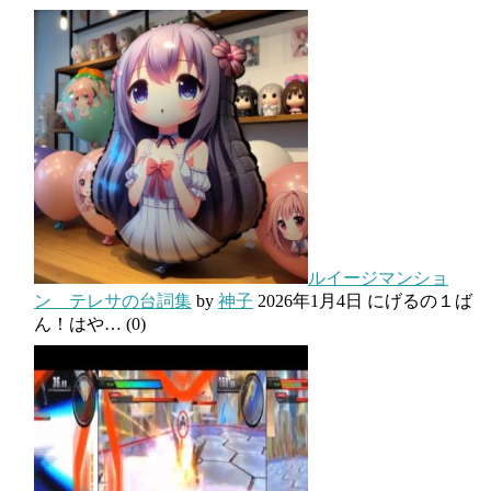
ルイージマンショ
ン テレサの台詞集
by
神子
2026年1月4日
にげるの１ば
ん！はや…
(0)