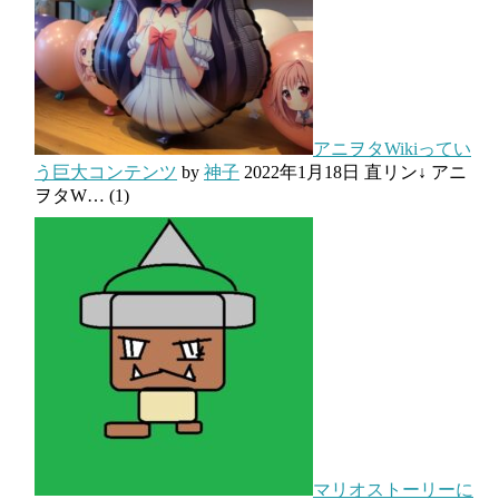
アニヲタWikiってい
う巨大コンテンツ
by
神子
2022年1月18日
直リン↓ アニ
ヲタW…
(1)
マリオストーリーに