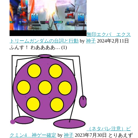
無印エクバ エクス
トリームガンダムの台詞と行動
by
神子
2024年2月11日
ふんす！ わああああ…
(1)
（ネタバレ注意）ピ
クミン4 神ゲー確定
by
神子
2023年7月30日
とりあえず