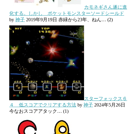
カモネギさん遂に進
化する。しかし ポケットモンスターソードシールド
by
神子
2019年9月19日
赤緑から23年、ねん…
(2)
スターフォックス６
４ 低スコアでクリアする方法
by
神子
2024年5月26日
今なおスコアアタック…
(1)