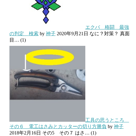
エクバ 格闘 最強
の判定 検索
by
神子
2020年9月21日
なに？対策？ 真面
目…
(1)
工具の思うところ
その６ 電工はさみとカッターの切り方勝負
by
神子
2018年2月16日
その5 その７ はさ…
(1)