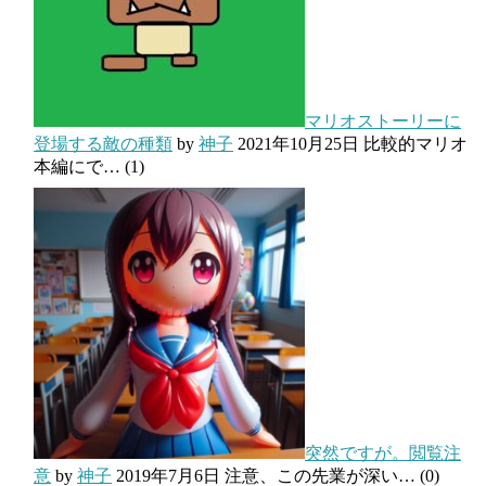
マリオストーリーに
登場する敵の種類
by
神子
2021年10月25日
比較的マリオ
本編にで…
(1)
突然ですが。閲覧注
意
by
神子
2019年7月6日
注意、この先業が深い…
(0)