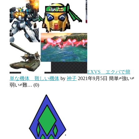
EXVS エクバで簡
単な機体 難しい機体
by
神子
2021年9月5日
簡単≠強い≠
弱い≠難…
(0)