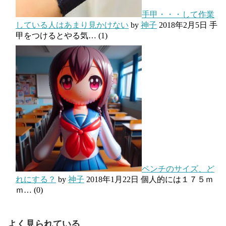
手甲・・・して作業
している人はあまり見かけない
by
神子
2018年2月5日
手
甲をつけるとやる気…
(1)
ペンチのサイズ、ど
れにする？
by
神子
2018年1月22日
個人的には１７５ｍ
ｍ…
(0)
よく見られている