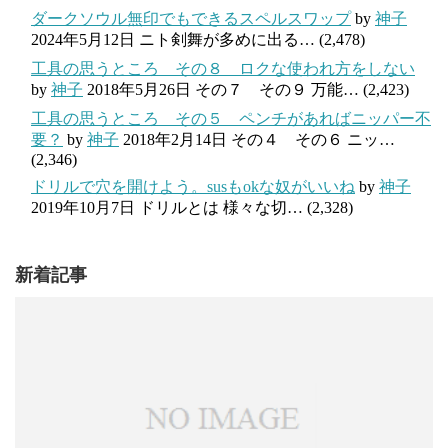
ダークソウル無印でもできるスペルスワップ
by
神子
2024年5月12日
ニト剣舞が多めに出る…
(2,478)
工具の思うところ その８ ロクな使われ方をしない
by
神子
2018年5月26日
その７ その９ 万能…
(2,423)
工具の思うところ その５ ペンチがあればニッパー不
要？
by
神子
2018年2月14日
その４ その６ ニッ…
(2,346)
ドリルで穴を開けよう。susもokな奴がいいね
by
神子
2019年10月7日
ドリルとは 様々な切…
(2,328)
新着記事