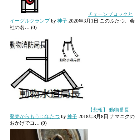
チェーンブロックと
イーグルクランプ
by
神子
2020年3月1日
このふたつ、会
社の名…
(0)
【悲報】 動物番長
発売からもう15年たつ
by
神子
2018年8月8日
ナマニクの
おかげでコ…
(0)