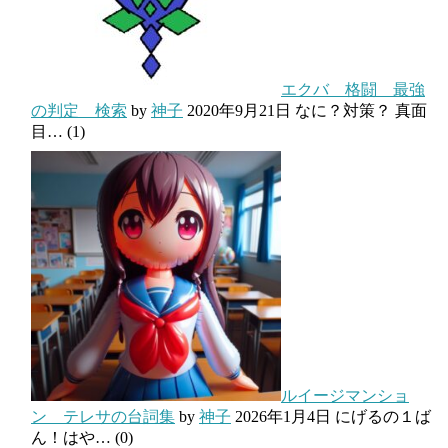
エクバ 格闘 最強
の判定 検索
by
神子
2020年9月21日
なに？対策？ 真面
目…
(1)
ルイージマンショ
ン テレサの台詞集
by
神子
2026年1月4日
にげるの１ば
ん！はや…
(0)