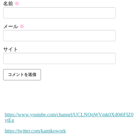
名前
※
メール
※
サイト
https://www.youtube.com/channel/UCLNQnWVmk0Xd0t6FIZ0
ytEg
https://twitter.com/kamikowork