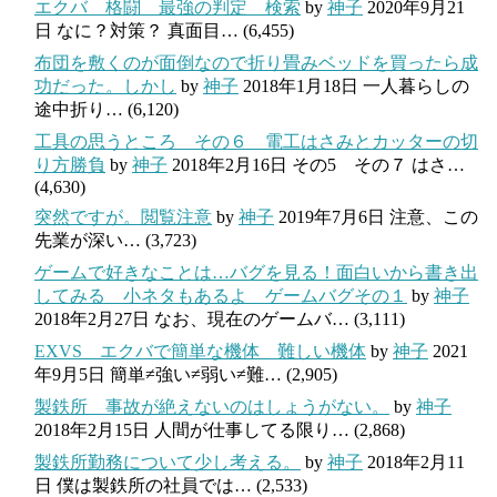
エクバ 格闘 最強の判定 検索
by
神子
2020年9月21
日
なに？対策？ 真面目…
(6,455)
布団を敷くのが面倒なので折り畳みベッドを買ったら成
功だった。しかし
by
神子
2018年1月18日
一人暮らしの
途中折り…
(6,120)
工具の思うところ その６ 電工はさみとカッターの切
り方勝負
by
神子
2018年2月16日
その5 その７ はさ…
(4,630)
突然ですが。閲覧注意
by
神子
2019年7月6日
注意、この
先業が深い…
(3,723)
ゲームで好きなことは…バグを見る！面白いから書き出
してみる 小ネタもあるよ ゲームバグその１
by
神子
2018年2月27日
なお、現在のゲームバ…
(3,111)
EXVS エクバで簡単な機体 難しい機体
by
神子
2021
年9月5日
簡単≠強い≠弱い≠難…
(2,905)
製鉄所 事故が絶えないのはしょうがない。
by
神子
2018年2月15日
人間が仕事してる限り…
(2,868)
製鉄所勤務について少し考える。
by
神子
2018年2月11
日
僕は製鉄所の社員では…
(2,533)