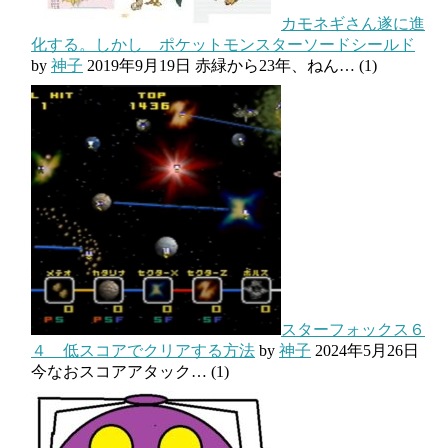
カモネギさん遂に進
化する。しかし ポケットモンスターソードシールド
by
神子
2019年9月19日
赤緑から23年、ねん…
(1)
スターフォックス６
４ 低スコアでクリアする方法
by
神子
2024年5月26日
今なおスコアアタック…
(1)