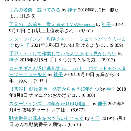
工具の名前 並べてみる
by
神子
2018年8月2日
似た
よ…
(11,946)
工具の 名前を 覚えるぞ！VSWikipedia
by
神子
2019年
9月12日
これ以上上位表示され…
(9,951)
スターツインズ 攻略チャート ジェットパック入手ま
で
by
神子
2021年5月6日
思い出 動けるように…
(9,859)
手甲・・・して作業している人はあまり見かけない
by
神子
2018年2月5日
手甲をつけるとやる気…
(8,013)
カモネギさん遂に進化する。しかし ポケットモンスタ
ーソードシールド
by
神子
2019年9月19日
赤緑から23
年、ねん…
(7,932)
【悲報】 動物番長 発売からもう15年たつ
by
神子
2018
年8月8日
ナマニクのおかげでコ…
(6,860)
スターツインズ 20年かかりED到達…
by
神子
2021年5
月4日
攻略チャート レア社…
(6,677)
動物番長の基本をおさらいしてみる
by
神子
2019年5月3
日
みんな動物番長２期待…
(6,616)