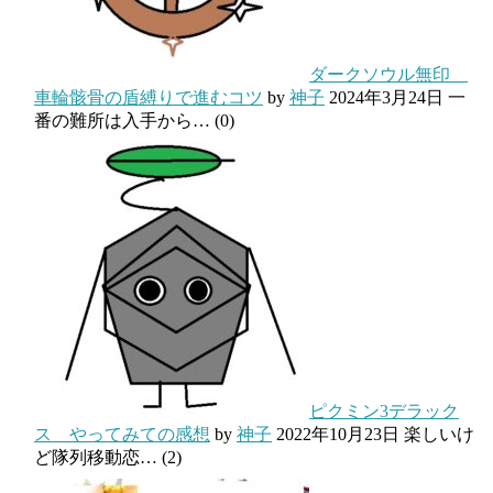
ダークソウル無印
車輪骸骨の盾縛りで進むコツ
by
神子
2024年3月24日
一
番の難所は入手から…
(0)
ピクミン3デラック
ス やってみての感想
by
神子
2022年10月23日
楽しいけ
ど隊列移動恋…
(2)