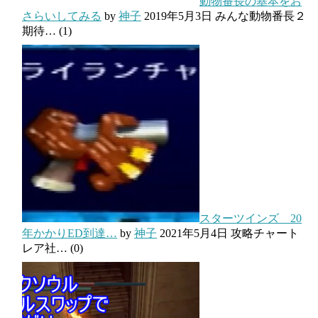
動物番長の基本をお
さらいしてみる
by
神子
2019年5月3日
みんな動物番長２
期待…
(1)
スターツインズ 20
年かかりED到達…
by
神子
2021年5月4日
攻略チャート
レア社…
(0)