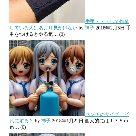
手甲・・・して作業
している人はあまり見かけない
by
神子
2018年2月5日
手
甲をつけるとやる気…
(0)
ペンチのサイズ、ど
れにする？
by
神子
2018年1月22日
個人的には１７５ｍ
ｍ…
(0)