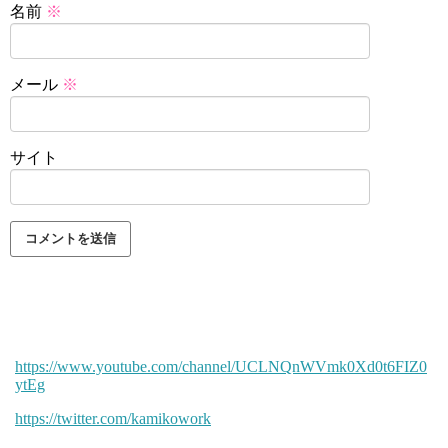
名前
※
メール
※
サイト
https://www.youtube.com/channel/UCLNQnWVmk0Xd0t6FIZ0
ytEg
https://twitter.com/kamikowork