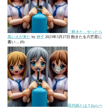
「飽きた」やったら
黒い人が来た
by
神子
2023年3月27日
飽きたを六芒星に
書い…
(0)
田代砲とは？ねらー