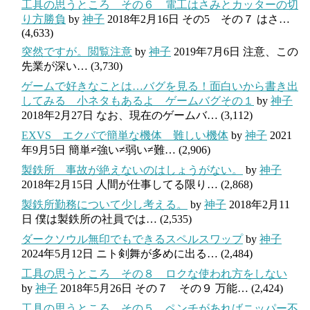
工具の思うところ その６ 電工はさみとカッターの切
り方勝負
by
神子
2018年2月16日
その5 その７ はさ…
(4,633)
突然ですが。閲覧注意
by
神子
2019年7月6日
注意、この
先業が深い…
(3,730)
ゲームで好きなことは…バグを見る！面白いから書き出
してみる 小ネタもあるよ ゲームバグその１
by
神子
2018年2月27日
なお、現在のゲームバ…
(3,112)
EXVS エクバで簡単な機体 難しい機体
by
神子
2021
年9月5日
簡単≠強い≠弱い≠難…
(2,906)
製鉄所 事故が絶えないのはしょうがない。
by
神子
2018年2月15日
人間が仕事してる限り…
(2,868)
製鉄所勤務について少し考える。
by
神子
2018年2月11
日
僕は製鉄所の社員では…
(2,535)
ダークソウル無印でもできるスペルスワップ
by
神子
2024年5月12日
ニト剣舞が多めに出る…
(2,484)
工具の思うところ その８ ロクな使われ方をしない
by
神子
2018年5月26日
その７ その９ 万能…
(2,424)
工具の思うところ その５ ペンチがあればニッパー不