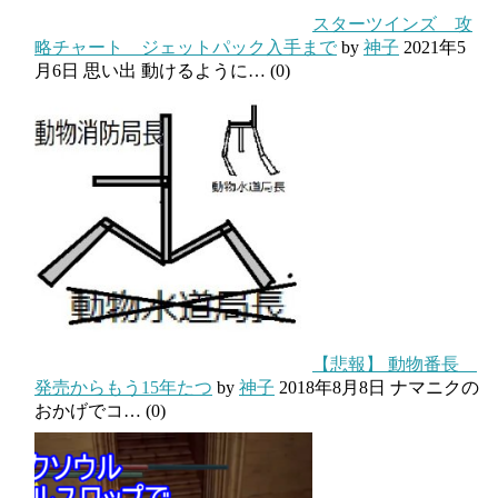
スターツインズ 攻
略チャート ジェットパック入手まで
by
神子
2021年5
月6日
思い出 動けるように…
(0)
【悲報】 動物番長
発売からもう15年たつ
by
神子
2018年8月8日
ナマニクの
おかげでコ…
(0)