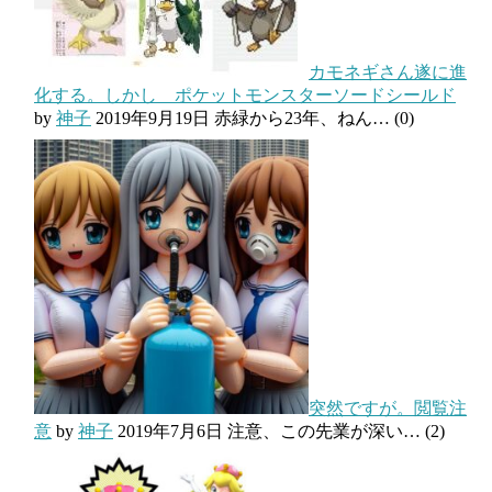
カモネギさん遂に進
化する。しかし ポケットモンスターソードシールド
by
神子
2019年9月19日
赤緑から23年、ねん…
(0)
突然ですが。閲覧注
意
by
神子
2019年7月6日
注意、この先業が深い…
(2)