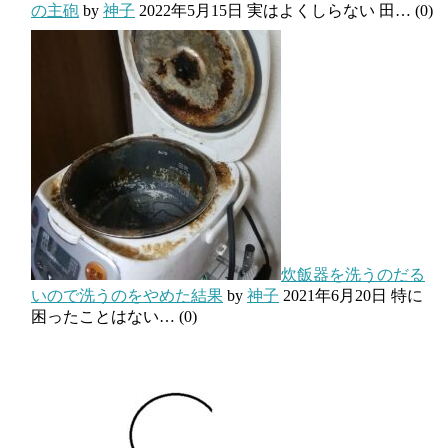
の主砲
by
神子
2022年5月15日
実はよくしらない 田…
(0)
炊飯器を洗うのだる
いので洗うのをやめた結果
by
神子
2021年6月20日
特に
困ったことはない…
(0)