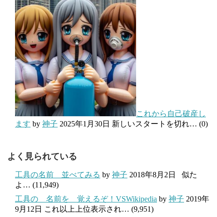
これから自己破産し
ます
by
神子
2025年1月30日
新しいスタートを切れ…
(0)
よく見られている
工具の名前 並べてみる
by
神子
2018年8月2日
似た
よ…
(11,949)
工具の 名前を 覚えるぞ！VSWikipedia
by
神子
2019年
9月12日
これ以上上位表示され…
(9,951)