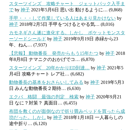
スターツインズ 攻略チャート ジェットパック入手ま
で
by
神子
2021年5月6日
思い出 動けるように…
(9,868)
手甲・・・して作業している人はあまり見かけない
by
神子
2018年2月5日
手甲をつけるとやる気…
(8,016)
カモネギさん遂に進化する。しかし ポケットモンスタ
ーソードシールド
by
神子
2019年9月19日
赤緑から23
年、ねん…
(7,937)
【悲報】 動物番長 発売からもう15年たつ
by
神子
2018
年8月8日
ナマニクのおかげでコ…
(6,870)
スターツインズ 20年かかりED到達…
by
神子
2021年5
月4日
攻略チャート レア社…
(6,682)
動物番長の基本をおさらいしてみる
by
神子
2019年5月3
日
みんな動物番長２期待…
(6,630)
エクバ 格闘 最強の判定 検索
by
神子
2020年9月21
日
なに？対策？ 真面目…
(6,455)
布団を敷くのが面倒なので折り畳みベッドを買ったら成
功だった。しかし
by
神子
2018年1月18日
一人暮らしの
途中折り…
(6,120)