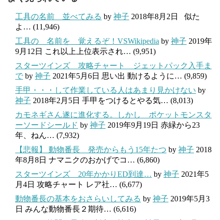
工具の名前 並べてみる
by
神子
2018年8月2日
似た
よ…
(11,946)
工具の 名前を 覚えるぞ！VSWikipedia
by
神子
2019年
9月12日
これ以上上位表示され…
(9,951)
スターツインズ 攻略チャート ジェットパック入手ま
で
by
神子
2021年5月6日
思い出 動けるように…
(9,859)
手甲・・・して作業している人はあまり見かけない
by
神子
2018年2月5日
手甲をつけるとやる気…
(8,013)
カモネギさん遂に進化する。しかし ポケットモンスタ
ーソードシールド
by
神子
2019年9月19日
赤緑から23
年、ねん…
(7,932)
【悲報】 動物番長 発売からもう15年たつ
by
神子
2018
年8月8日
ナマニクのおかげでコ…
(6,860)
スターツインズ 20年かかりED到達…
by
神子
2021年5
月4日
攻略チャート レア社…
(6,677)
動物番長の基本をおさらいしてみる
by
神子
2019年5月3
日
みんな動物番長２期待…
(6,616)