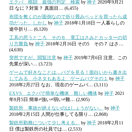
エクバ 格闘 最強の判定 検索
by
神子
2020年9月21
日
なに？対策？ 真面目…
(6,455)
布団を敷くのが面倒なので折り畳みベッドを買ったら成
功だった。しかし
by
神子
2018年1月18日
一人暮らしの
途中折り…
(6,120)
工具の思うところ その６ 電工はさみとカッターの切
り方勝負
by
神子
2018年2月16日
その5 その７ はさ…
(4,630)
突然ですが。閲覧注意
by
神子
2019年7月6日
注意、この
先業が深い…
(3,723)
ゲームで好きなことは…バグを見る！面白いから書き出
してみる 小ネタもあるよ ゲームバグその１
by
神子
2018年2月27日
なお、現在のゲームバ…
(3,111)
EXVS エクバで簡単な機体 難しい機体
by
神子
2021
年9月5日
簡単≠強い≠弱い≠難…
(2,905)
製鉄所 事故が絶えないのはしょうがない。
by
神子
2018年2月15日
人間が仕事してる限り…
(2,868)
製鉄所勤務について少し考える。
by
神子
2018年2月11
日
僕は製鉄所の社員では…
(2,533)