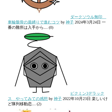
ダークソウル無印
車輪骸骨の盾縛りで進むコツ
by
神子
2024年3月24日
一
番の難所は入手から…
(0)
ピクミン3デラック
ス やってみての感想
by
神子
2022年10月23日
楽しいけ
ど隊列移動恋…
(2)