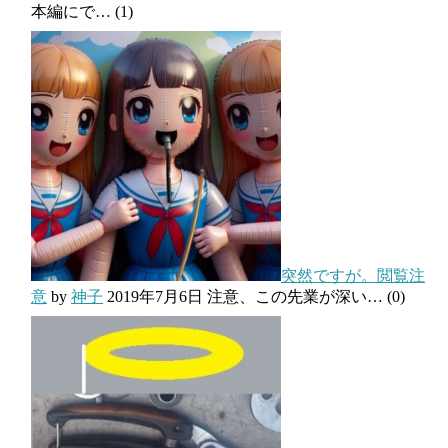
本編にで…
(1)
突然ですが。閲覧注
意
by
神子
2019年7月6日
注意、この先業が深い…
(0)