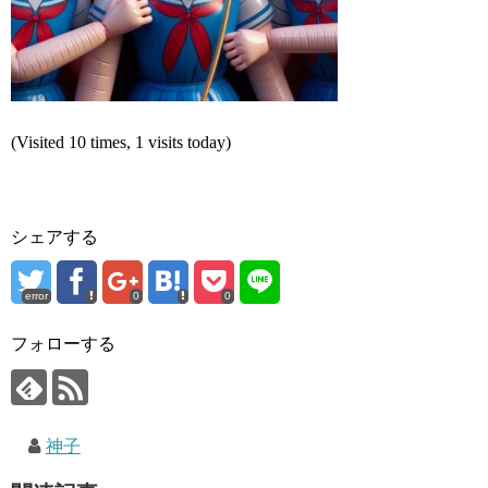
(Visited 10 times, 1 visits today)
シェアする
error
0
0
フォローする
神子