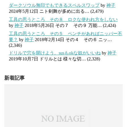
ダークソウル無印でもできるスペルスワップ
by
神子
2024年5月12日
ニト剣舞が多めに出る…
(2,479)
工具の思うところ その８ ロクな使われ方をしない
by
神子
2018年5月26日
その７ その９ 万能…
(2,424)
工具の思うところ その５ ペンチがあればニッパー不
要？
by
神子
2018年2月14日
その４ その６ ニッ…
(2,346)
ドリルで穴を開けよう。susもokな奴がいいね
by
神子
2019年10月7日
ドリルとは 様々な切…
(2,328)
新着記事