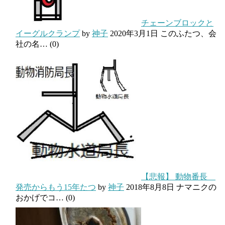
チェーンブロックと
イーグルクランプ
by
神子
2020年3月1日
このふたつ、会
社の名…
(0)
【悲報】 動物番長
発売からもう15年たつ
by
神子
2018年8月8日
ナマニクの
おかげでコ…
(0)