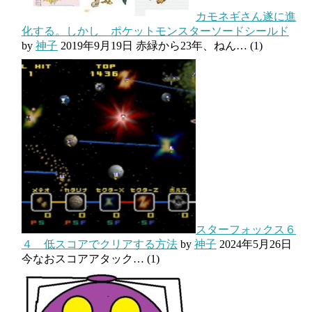
カモネギさん遂に進
化する。しかし ポケットモンスターソードシールド
by
神子
2019年9月19日
赤緑から23年、ねん…
(1)
スターフォックス６
４ 低スコアでクリアする方法
by
神子
2024年5月26日
今なおスコアアタック…
(1)