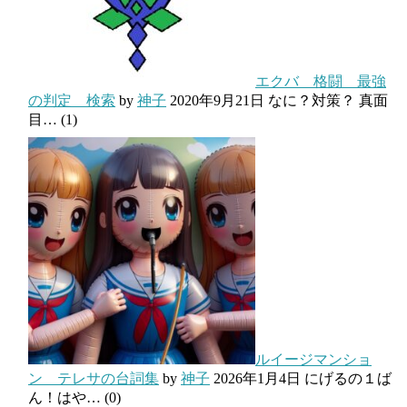
エクバ 格闘 最強
の判定 検索
by
神子
2020年9月21日
なに？対策？ 真面
目…
(1)
ルイージマンショ
ン テレサの台詞集
by
神子
2026年1月4日
にげるの１ば
ん！はや…
(0)