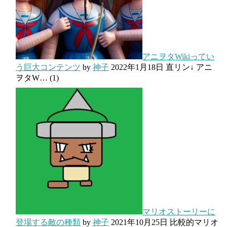
アニヲタWikiってい
う巨大コンテンツ
by
神子
2022年1月18日
直リン↓ アニ
ヲタW…
(1)
マリオストーリーに
登場する敵の種類
by
神子
2021年10月25日
比較的マリオ