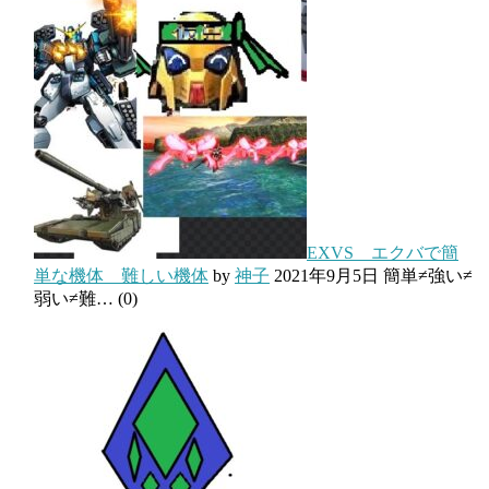
EXVS エクバで簡
単な機体 難しい機体
by
神子
2021年9月5日
簡単≠強い≠
弱い≠難…
(0)