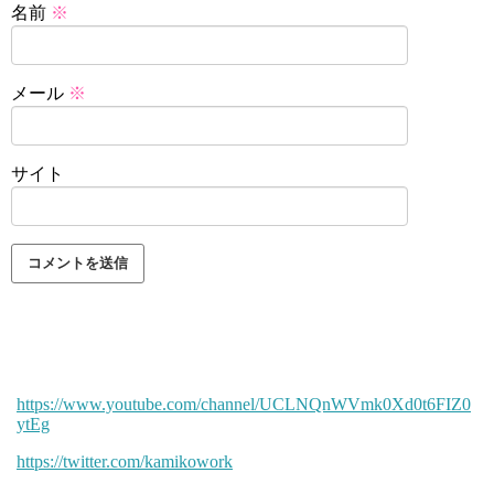
名前
※
メール
※
サイト
https://www.youtube.com/channel/UCLNQnWVmk0Xd0t6FIZ0
ytEg
https://twitter.com/kamikowork