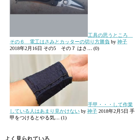
工具の思うところ
その６ 電工はさみとカッターの切り方勝負
by
神子
2018年2月16日
その5 その７ はさ…
(0)
手甲・・・して作業
している人はあまり見かけない
by
神子
2018年2月5日
手
甲をつけるとやる気…
(1)
よく見られている