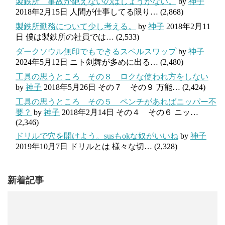
製鉄所 事故が絶えないのはしょうがない。
by
神子
2018年2月15日
人間が仕事してる限り…
(2,868)
製鉄所勤務について少し考える。
by
神子
2018年2月11
日
僕は製鉄所の社員では…
(2,533)
ダークソウル無印でもできるスペルスワップ
by
神子
2024年5月12日
ニト剣舞が多めに出る…
(2,480)
工具の思うところ その８ ロクな使われ方をしない
by
神子
2018年5月26日
その７ その９ 万能…
(2,424)
工具の思うところ その５ ペンチがあればニッパー不
要？
by
神子
2018年2月14日
その４ その６ ニッ…
(2,346)
ドリルで穴を開けよう。susもokな奴がいいね
by
神子
2019年10月7日
ドリルとは 様々な切…
(2,328)
新着記事