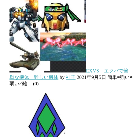
EXVS エクバで簡
単な機体 難しい機体
by
神子
2021年9月5日
簡単≠強い≠
弱い≠難…
(0)