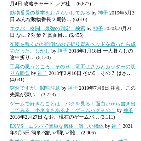
月4日
攻略チャート レア社…
(6,677)
動物番長の基本をおさらいしてみる
by
神子
2019年5月3
日
みんな動物番長２期待…
(6,616)
エクバ 格闘 最強の判定 検索
by
神子
2020年9月21
日
なに？対策？ 真面目…
(6,455)
布団を敷くのが面倒なので折り畳みベッドを買ったら成
功だった。しかし
by
神子
2018年1月18日
一人暮らしの
途中折り…
(6,120)
工具の思うところ その６ 電工はさみとカッターの切
り方勝負
by
神子
2018年2月16日
その5 その７ はさ…
(4,631)
突然ですが。閲覧注意
by
神子
2019年7月6日
注意、この
先業が深い…
(3,723)
ゲームで好きなことは…バグを見る！面白いから書き出
してみる 小ネタもあるよ ゲームバグその１
by
神子
2018年2月27日
なお、現在のゲームバ…
(3,111)
EXVS エクバで簡単な機体 難しい機体
by
神子
2021
年9月5日
簡単≠強い≠弱い≠難…
(2,905)