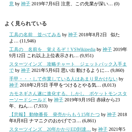
意
by
神子
2019年7月6日
注意、この先業が深い…
(0)
よく見られている
工具の名前 並べてみる
by
神子
2018年8月2日
似た
よ…
(11,946)
工具の 名前を 覚えるぞ！VSWikipedia
by
神子
2019年
9月12日
これ以上上位表示され…
(9,951)
スターツインズ 攻略チャート ジェットパック入手ま
で
by
神子
2021年5月6日
思い出 動けるように…
(9,860)
手甲・・・して作業している人はあまり見かけない
by
神子
2018年2月5日
手甲をつけるとやる気…
(8,013)
カモネギさん遂に進化する。しかし ポケットモンスタ
ーソードシールド
by
神子
2019年9月19日
赤緑から23
年、ねん…
(7,933)
【悲報】 動物番長 発売からもう15年たつ
by
神子
2018
年8月8日
ナマニクのおかげでコ…
(6,861)
スターツインズ 20年かかりED到達…
by
神子
2021年5