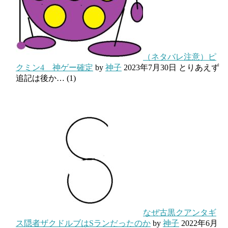
（ネタバレ注意）ピ
クミン4 神ゲー確定
by
神子
2023年7月30日
とりあえず
追記は後か…
(1)
なぜ古黒クアンタギ
ス隠者ザクドルブはSランだったのか
by
神子
2022年6月