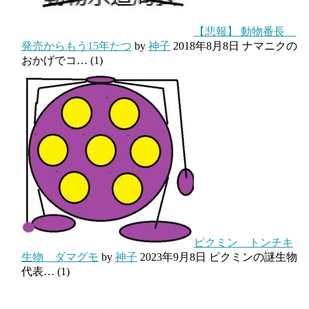
【悲報】 動物番長
発売からもう15年たつ
by
神子
2018年8月8日
ナマニクの
おかげでコ…
(1)
ピクミン トンチキ
生物 ダマグモ
by
神子
2023年9月8日
ピクミンの謎生物
代表…
(1)