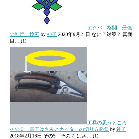
エクバ 格闘 最強
の判定 検索
by
神子
2020年9月21日
なに？対策？ 真面
目…
(1)
工具の思うところ
その６ 電工はさみとカッターの切り方勝負
by
神子
2018年2月16日
その5 その７ はさ…
(1)