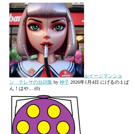
ルイージマンショ
ン テレサの台詞集
by
神子
2026年1月4日
にげるの１ば
ん！はや…
(0)