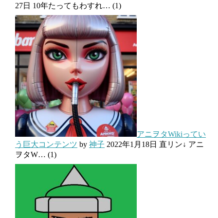
27日
10年たってもわすれ…
(1)
アニヲタWikiってい
う巨大コンテンツ
by
神子
2022年1月18日
直リン↓ アニ
ヲタW…
(1)