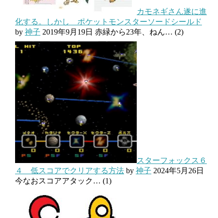
カモネギさん遂に進
化する。しかし ポケットモンスターソードシールド
by
神子
2019年9月19日
赤緑から23年、ねん…
(2)
スターフォックス６
４ 低スコアでクリアする方法
by
神子
2024年5月26日
今なおスコアアタック…
(1)