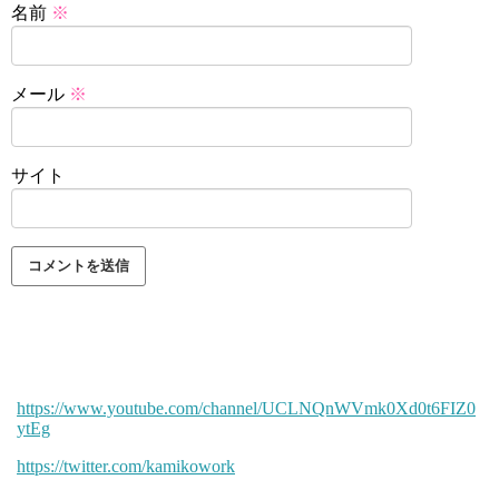
名前
※
メール
※
サイト
https://www.youtube.com/channel/UCLNQnWVmk0Xd0t6FIZ0
ytEg
https://twitter.com/kamikowork