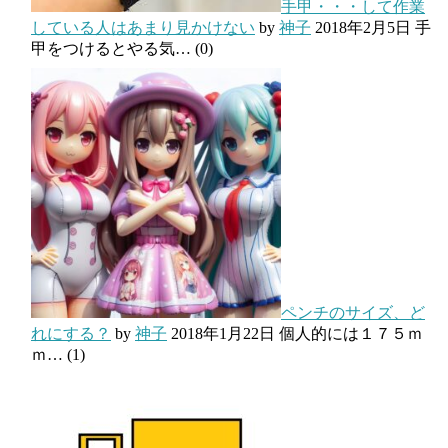
手甲・・・して作業
している人はあまり見かけない
by
神子
2018年2月5日
手
甲をつけるとやる気…
(0)
ペンチのサイズ、ど
れにする？
by
神子
2018年1月22日
個人的には１７５ｍ
ｍ…
(1)