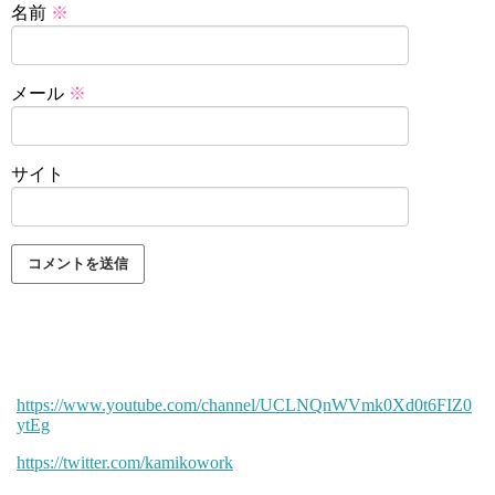
名前
※
メール
※
サイト
https://www.youtube.com/channel/UCLNQnWVmk0Xd0t6FIZ0
ytEg
https://twitter.com/kamikowork