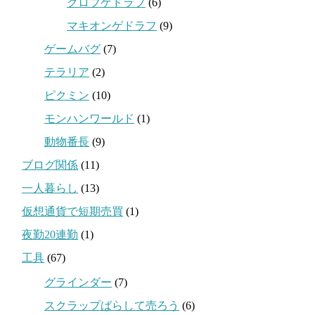
クロブゲドラフ
(6)
マキオンゲドラフ
(9)
ゲームバグ
(7)
テラリア
(2)
ピクミン
(10)
モンハンワールド
(1)
動物番長
(9)
ブログ関係
(11)
一人暮らし
(13)
仮想通貨で短期売買
(1)
夜勤20連勤
(1)
工具
(67)
グラインダー
(7)
スクラップばらして売ろう
(6)