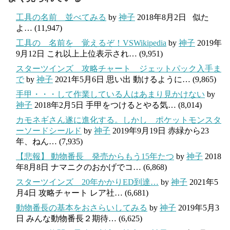
工具の名前 並べてみる
by
神子
2018年8月2日
似た
よ…
(11,947)
工具の 名前を 覚えるぞ！VSWikipedia
by
神子
2019年
9月12日
これ以上上位表示され…
(9,951)
スターツインズ 攻略チャート ジェットパック入手ま
で
by
神子
2021年5月6日
思い出 動けるように…
(9,865)
手甲・・・して作業している人はあまり見かけない
by
神子
2018年2月5日
手甲をつけるとやる気…
(8,014)
カモネギさん遂に進化する。しかし ポケットモンスタ
ーソードシールド
by
神子
2019年9月19日
赤緑から23
年、ねん…
(7,935)
【悲報】 動物番長 発売からもう15年たつ
by
神子
2018
年8月8日
ナマニクのおかげでコ…
(6,868)
スターツインズ 20年かかりED到達…
by
神子
2021年5
月4日
攻略チャート レア社…
(6,681)
動物番長の基本をおさらいしてみる
by
神子
2019年5月3
日
みんな動物番長２期待…
(6,625)