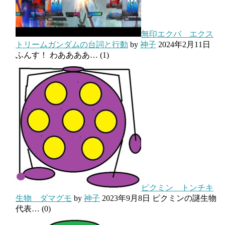
無印エクバ エクス
トリームガンダムの台詞と行動
by
神子
2024年2月11日
ふんす！ わああああ…
(1)
ピクミン トンチキ
生物 ダマグモ
by
神子
2023年9月8日
ピクミンの謎生物
代表…
(0)