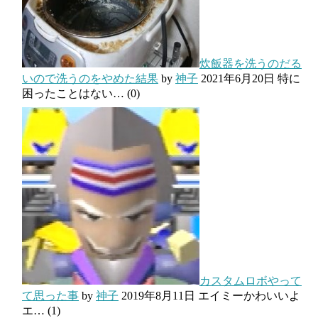
炊飯器を洗うのだる
いので洗うのをやめた結果
by
神子
2021年6月20日
特に
困ったことはない…
(0)
カスタムロボやって
て思った事
by
神子
2019年8月11日
エイミーかわいいよ
エ…
(1)