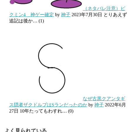
（ネタバレ注意）ピ
クミン4 神ゲー確定
by
神子
2023年7月30日
とりあえず
追記は後か…
(1)
なぜ古黒クアンタギ
ス隠者ザクドルブはSランだったのか
by
神子
2022年6月
27日
10年たってもわすれ…
(0)
よく見られている