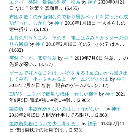
エクバ 格闘 最強の判定 検索
by
神子
2020年9月21
日
なに？対策？ 真面目…
(6,455)
布団を敷くのが面倒なので折り畳みベッドを買ったら成
功だった。しかし
by
神子
2018年1月18日
一人暮らしの
途中折り…
(6,120)
工具の思うところ その６ 電工はさみとカッターの切
り方勝負
by
神子
2018年2月16日
その5 その７ はさ…
(4,632)
突然ですが。閲覧注意
by
神子
2019年7月6日
注意、この
先業が深い…
(3,727)
ゲームで好きなことは…バグを見る！面白いから書き出
してみる 小ネタもあるよ ゲームバグその１
by
神子
2018年2月27日
なお、現在のゲームバ…
(3,112)
EXVS エクバで簡単な機体 難しい機体
by
神子
2021
年9月5日
簡単≠強い≠弱い≠難…
(2,905)
製鉄所 事故が絶えないのはしょうがない。
by
神子
2018年2月15日
人間が仕事してる限り…
(2,868)
製鉄所勤務について少し考える。
by
神子
2018年2月11
日
僕は製鉄所の社員では…
(2,533)