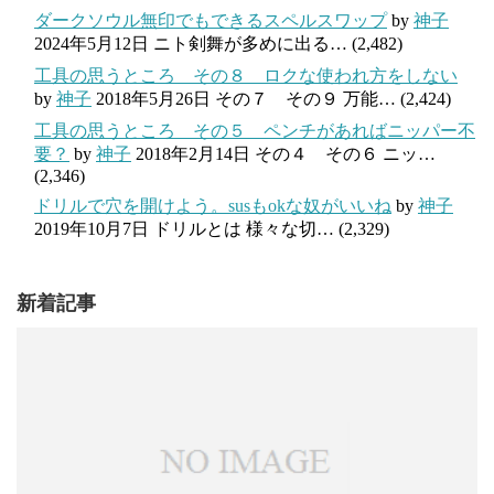
ダークソウル無印でもできるスペルスワップ
by
神子
2024年5月12日
ニト剣舞が多めに出る…
(2,482)
工具の思うところ その８ ロクな使われ方をしない
by
神子
2018年5月26日
その７ その９ 万能…
(2,424)
工具の思うところ その５ ペンチがあればニッパー不
要？
by
神子
2018年2月14日
その４ その６ ニッ…
(2,346)
ドリルで穴を開けよう。susもokな奴がいいね
by
神子
2019年10月7日
ドリルとは 様々な切…
(2,329)
新着記事