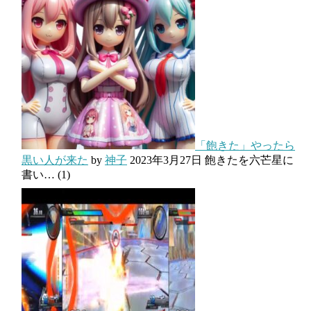
「飽きた」やったら
黒い人が来た
by
神子
2023年3月27日
飽きたを六芒星に
書い…
(1)