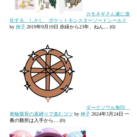
カモネギさん遂に進
化する。しかし ポケットモンスターソードシールド
by
神子
2019年9月19日
赤緑から23年、ねん…
(0)
ダークソウル無印
車輪骸骨の盾縛りで進むコツ
by
神子
2024年3月24日
一
番の難所は入手から…
(0)