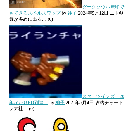
ダークソウル無印で
もできるスペルスワップ
by
神子
2024年5月12日
ニト剣
舞が多めに出る…
(0)
スターツインズ 20
年かかりED到達…
by
神子
2021年5月4日
攻略チャート
レア社…
(0)