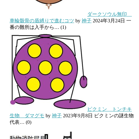
ダークソウル無印
車輪骸骨の盾縛りで進むコツ
by
神子
2024年3月24日
一
番の難所は入手から…
(1)
ピクミン トンチキ
生物 ダマグモ
by
神子
2023年9月8日
ピクミンの謎生物
代表…
(0)