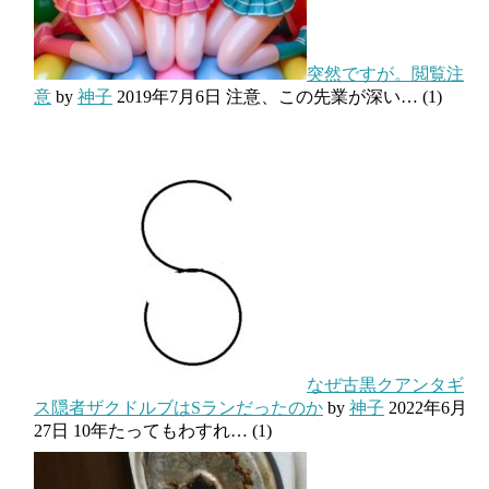
突然ですが。閲覧注
意
by
神子
2019年7月6日
注意、この先業が深い…
(1)
なぜ古黒クアンタギ
ス隠者ザクドルブはSランだったのか
by
神子
2022年6月
27日
10年たってもわすれ…
(1)