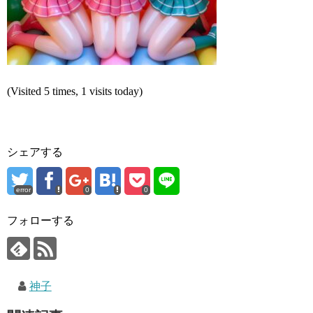
(Visited 5 times, 1 visits today)
シェアする
error
0
0
フォローする
神子