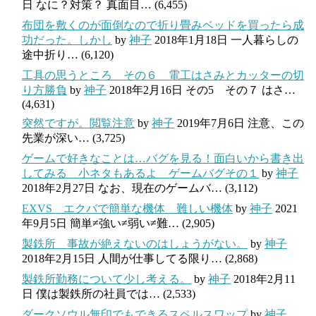
日
なに？対策？ 真面目…
(6,455)
布団を敷くのが面倒なので折り畳みベッドを買ったら成
功だった。しかし
by
神子
2018年1月18日
一人暮らしの
途中折り…
(6,120)
工具の思うところ その６ 電工はさみとカッターの切
り方勝負
by
神子
2018年2月16日
その5 その７ はさ…
(4,631)
突然ですが。閲覧注意
by
神子
2019年7月6日
注意、この
先業が深い…
(3,725)
ゲームで好きなことは…バグを見る！面白いから書き出
してみる 小ネタもあるよ ゲームバグその１
by
神子
2018年2月27日
なお、現在のゲームバ…
(3,112)
EXVS エクバで簡単な機体 難しい機体
by
神子
2021
年9月5日
簡単≠強い≠弱い≠難…
(2,905)
製鉄所 事故が絶えないのはしょうがない。
by
神子
2018年2月15日
人間が仕事してる限り…
(2,868)
製鉄所勤務について少し考える。
by
神子
2018年2月11
日
僕は製鉄所の社員では…
(2,533)
ダークソウル無印でもできるスペルスワップ
by
神子