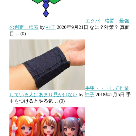
エクバ 格闘 最強
の判定 検索
by
神子
2020年9月21日
なに？対策？ 真面
目…
(0)
手甲・・・して作業
している人はあまり見かけない
by
神子
2018年2月5日
手
甲をつけるとやる気…
(0)