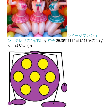
ルイージマンショ
ン テレサの台詞集
by
神子
2026年1月4日
にげるの１ば
ん！はや…
(0)