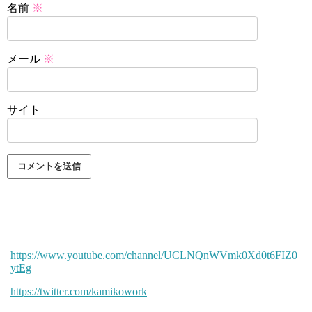
名前
※
メール
※
サイト
https://www.youtube.com/channel/UCLNQnWVmk0Xd0t6FIZ0
ytEg
https://twitter.com/kamikowork