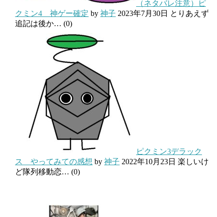
（ネタバレ注意）ピ
クミン4 神ゲー確定
by
神子
2023年7月30日
とりあえず
追記は後か…
(0)
ピクミン3デラック
ス やってみての感想
by
神子
2022年10月23日
楽しいけ
ど隊列移動恋…
(0)