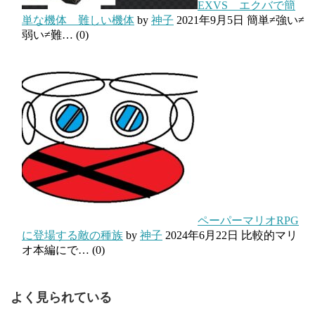
EXVS エクバで簡
単な機体 難しい機体
by
神子
2021年9月5日
簡単≠強い≠
弱い≠難…
(0)
ペーパーマリオRPG
に登場する敵の種族
by
神子
2024年6月22日
比較的マリ
オ本編にで…
(0)
よく見られている