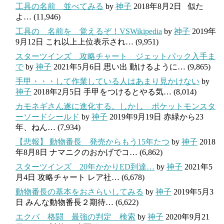
工具の名前 並べてみる
by
神子
2018年8月2日
似た
よ…
(11,946)
工具の 名前を 覚えるぞ！VSWikipedia
by
神子
2019年
9月12日
これ以上上位表示され…
(9,951)
スターツインズ 攻略チャート ジェットパック入手ま
で
by
神子
2021年5月6日
思い出 動けるように…
(9,865)
手甲・・・して作業している人はあまり見かけない
by
神子
2018年2月5日
手甲をつけるとやる気…
(8,014)
カモネギさん遂に進化する。しかし ポケットモンスタ
ーソードシールド
by
神子
2019年9月19日
赤緑から23
年、ねん…
(7,934)
【悲報】 動物番長 発売からもう15年たつ
by
神子
2018
年8月8日
ナマニクのおかげでコ…
(6,862)
スターツインズ 20年かかりED到達…
by
神子
2021年5
月4日
攻略チャート レア社…
(6,678)
動物番長の基本をおさらいしてみる
by
神子
2019年5月3
日
みんな動物番長２期待…
(6,622)
エクバ 格闘 最強の判定 検索
by
神子
2020年9月21