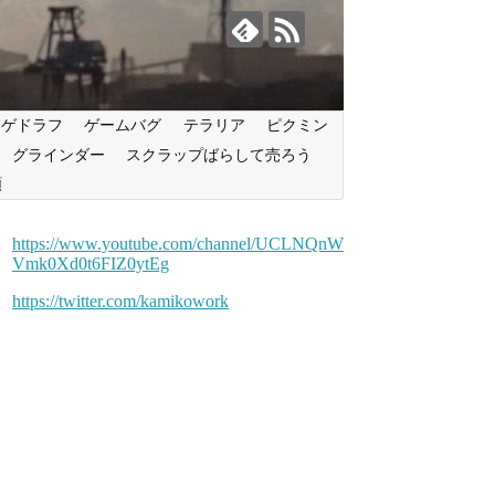
ンゲドラフ
ゲームバグ
テラリア
ピクミン
グラインダー
スクラップばらして売ろう
類
https://www.youtube.com/channel/UCLNQnW
Vmk0Xd0t6FIZ0ytEg
https://twitter.com/kamikowork