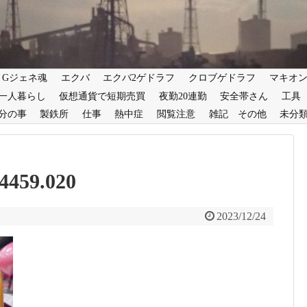
Gジェネ魂
エクバ
エクバ2ゲドラフ
クロブゲドラフ
マキオ
一人暮らし
仮想通貨で短期売買
夜勤20連勤
安全帯さん
工具
分の事
製鉄所
仕事
熱中症
閲覧注意
雑記 その他
未分
4459.020
2023/12/24