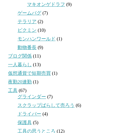
マキオンゲドラフ
(9)
ゲームバグ
(7)
テラリア
(2)
ピクミン
(10)
モンハンワールド
(1)
動物番長
(9)
ブログ関係
(11)
一人暮らし
(13)
仮想通貨で短期売買
(1)
夜勤20連勤
(1)
工具
(67)
グラインダー
(7)
スクラップばらして売ろう
(6)
ドライバー
(4)
保護具
(5)
工具の思うところ
(12)