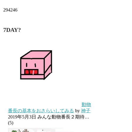
294246
7DAY?
動物
番長の基本をおさらいしてみる
by
神子
2019年5月3日
みんな動物番長２期待…
(5)