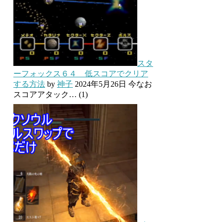
スタ
ーフォックス６４ 低スコアでクリア
する方法
by
神子
2024年5月26日
今なお
スコアアタック…
(1)