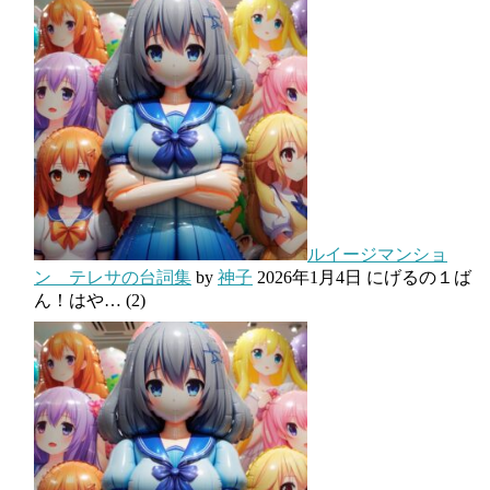
ルイージマンショ
ン テレサの台詞集
by
神子
2026年1月4日
にげるの１ば
ん！はや…
(2)