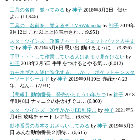
工具の名前 並べてみる
by
神子
2018年8月2日
似た
よ…
(11,946)
工具の 名前を 覚えるぞ！VSWikipedia
by
神子
2019年
9月12日
これ以上上位表示され…
(9,951)
スターツインズ 攻略チャート ジェットパック入手ま
で
by
神子
2021年5月6日
思い出 動けるように…
(9,856)
手甲・・・して作業している人はあまり見かけない
by
神子
2018年2月5日
手甲をつけるとやる気…
(8,012)
カモネギさん遂に進化する。しかし ポケットモンスタ
ーソードシールド
by
神子
2019年9月19日
赤緑から23
年、ねん…
(7,931)
【悲報】 動物番長 発売からもう15年たつ
by
神子
2018
年8月8日
ナマニクのおかげでコ…
(6,860)
スターツインズ 20年かかりED到達…
by
神子
2021年5
月4日
攻略チャート レア社…
(6,676)
動物番長の基本をおさらいしてみる
by
神子
2019年5月3
日
みんな動物番長２期待…
(6,615)