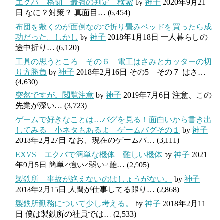
エクバ 格闘 最強の判定 検索
by
神子
2020年9月21
日
なに？対策？ 真面目…
(6,454)
布団を敷くのが面倒なので折り畳みベッドを買ったら成
功だった。しかし
by
神子
2018年1月18日
一人暮らしの
途中折り…
(6,120)
工具の思うところ その６ 電工はさみとカッターの切
り方勝負
by
神子
2018年2月16日
その5 その７ はさ…
(4,630)
突然ですが。閲覧注意
by
神子
2019年7月6日
注意、この
先業が深い…
(3,723)
ゲームで好きなことは…バグを見る！面白いから書き出
してみる 小ネタもあるよ ゲームバグその１
by
神子
2018年2月27日
なお、現在のゲームバ…
(3,111)
EXVS エクバで簡単な機体 難しい機体
by
神子
2021
年9月5日
簡単≠強い≠弱い≠難…
(2,905)
製鉄所 事故が絶えないのはしょうがない。
by
神子
2018年2月15日
人間が仕事してる限り…
(2,868)
製鉄所勤務について少し考える。
by
神子
2018年2月11
日
僕は製鉄所の社員では…
(2,533)