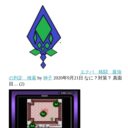
エクバ 格闘 最強
の判定 検索
by
神子
2020年9月21日
なに？対策？ 真面
目…
(2)