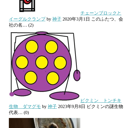
チェーンブロックと
イーグルクランプ
by
神子
2020年3月1日
このふたつ、会
社の名…
(2)
ピクミン トンチキ
生物 ダマグモ
by
神子
2023年9月8日
ピクミンの謎生物
代表…
(0)