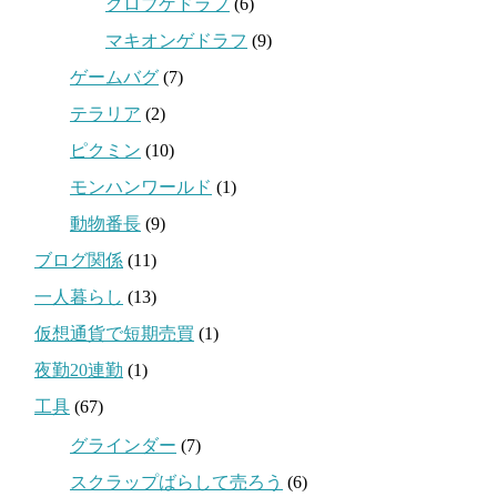
クロブゲドラフ
(6)
マキオンゲドラフ
(9)
ゲームバグ
(7)
テラリア
(2)
ピクミン
(10)
モンハンワールド
(1)
動物番長
(9)
ブログ関係
(11)
一人暮らし
(13)
仮想通貨で短期売買
(1)
夜勤20連勤
(1)
工具
(67)
グラインダー
(7)
スクラップばらして売ろう
(6)