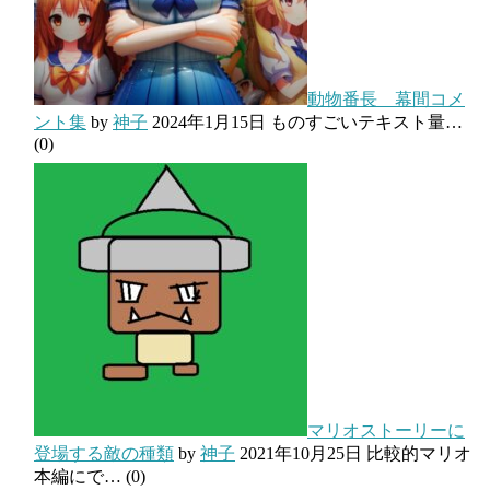
動物番長 幕間コメ
ント集
by
神子
2024年1月15日
ものすごいテキスト量…
(0)
マリオストーリーに
登場する敵の種類
by
神子
2021年10月25日
比較的マリオ
本編にで…
(0)