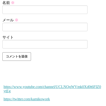
名前
※
メール
※
サイト
https://www.youtube.com/channel/UCLNQnWVmk0Xd0t6FIZ0
ytEg
https://twitter.com/kamikowork