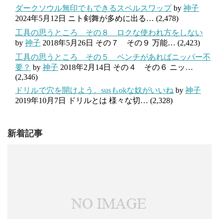
ダークソウル無印でもできるスペルスワップ
by
神子
2024年5月12日
ニト剣舞が多めに出る…
(2,478)
工具の思うところ その８ ロクな使われ方をしない
by
神子
2018年5月26日
その７ その９ 万能…
(2,423)
工具の思うところ その５ ペンチがあればニッパー不
要？
by
神子
2018年2月14日
その４ その６ ニッ…
(2,346)
ドリルで穴を開けよう。susもokな奴がいいね
by
神子
2019年10月7日
ドリルとは 様々な切…
(2,328)
新着記事