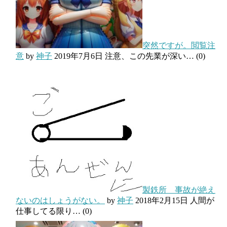
突然ですが。閲覧注
意
by
神子
2019年7月6日
注意、この先業が深い…
(0)
製鉄所 事故が絶え
ないのはしょうがない。
by
神子
2018年2月15日
人間が
仕事してる限り…
(0)