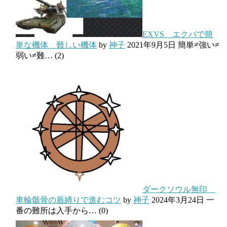
EXVS エクバで簡
単な機体 難しい機体
by
神子
2021年9月5日
簡単≠強い≠
弱い≠難…
(2)
ダークソウル無印
車輪骸骨の盾縛りで進むコツ
by
神子
2024年3月24日
一
番の難所は入手から…
(0)