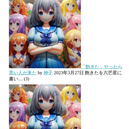
「飽きた」やったら
黒い人が来た
by
神子
2023年3月27日
飽きたを六芒星に
書い…
(3)