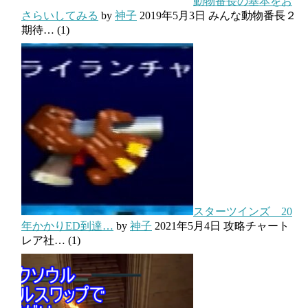
動物番長の基本をお
さらいしてみる
by
神子
2019年5月3日
みんな動物番長２
期待…
(1)
スターツインズ 20
年かかりED到達…
by
神子
2021年5月4日
攻略チャート
レア社…
(1)