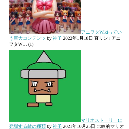
アニヲタWikiってい
う巨大コンテンツ
by
神子
2022年1月18日
直リン↓ アニ
ヲタW…
(1)
マリオストーリーに
登場する敵の種類
by
神子
2021年10月25日
比較的マリオ