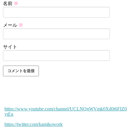
名前
※
メール
※
サイト
https://www.youtube.com/channel/UCLNQnWVmk0Xd0t6FIZ0
ytEg
https://twitter.com/kamikowork