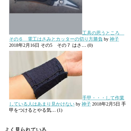
工具の思うところ
その６ 電工はさみとカッターの切り方勝負
by
神子
2018年2月16日
その5 その７ はさ…
(0)
手甲・・・して作業
している人はあまり見かけない
by
神子
2018年2月5日
手
甲をつけるとやる気…
(1)
よく見られている