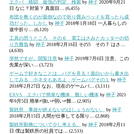
エクバ 格闘 最強の判定 検索
by
神子
2020年9月21
日
なに？対策？ 真面目…
(6,455)
布団を敷くのが面倒なので折り畳みベッドを買ったら成
功だった。しかし
by
神子
2018年1月18日
一人暮らしの
途中折り…
(6,120)
工具の思うところ その６ 電工はさみとカッターの切
り方勝負
by
神子
2018年2月16日
その5 その７ はさ…
(4,630)
突然ですが。閲覧注意
by
神子
2019年7月6日
注意、この
先業が深い…
(3,723)
ゲームで好きなことは…バグを見る！面白いから書き出
してみる 小ネタもあるよ ゲームバグその１
by
神子
2018年2月27日
なお、現在のゲームバ…
(3,111)
EXVS エクバで簡単な機体 難しい機体
by
神子
2021
年9月5日
簡単≠強い≠弱い≠難…
(2,905)
製鉄所 事故が絶えないのはしょうがない。
by
神子
2018年2月15日
人間が仕事してる限り…
(2,868)
製鉄所勤務について少し考える。
by
神子
2018年2月11
日
僕は製鉄所の社員では…
(2,533)