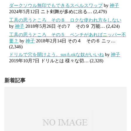
ダークソウル無印でもできるスペルスワップ
by
神子
2024年5月12日
ニト剣舞が多めに出る…
(2,479)
工具の思うところ その８ ロクな使われ方をしない
by
神子
2018年5月26日
その７ その９ 万能…
(2,424)
工具の思うところ その５ ペンチがあればニッパー不
要？
by
神子
2018年2月14日
その４ その６ ニッ…
(2,346)
ドリルで穴を開けよう。susもokな奴がいいね
by
神子
2019年10月7日
ドリルとは 様々な切…
(2,328)
新着記事