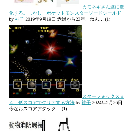
カモネギさん遂に進
化する。しかし ポケットモンスターソードシールド
by
神子
2019年9月19日
赤緑から23年、ねん…
(1)
スターフォックス６
４ 低スコアでクリアする方法
by
神子
2024年5月26日
今なおスコアアタック…
(1)