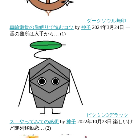
ダークソウル無印
車輪骸骨の盾縛りで進むコツ
by
神子
2024年3月24日
一
番の難所は入手から…
(1)
ピクミン3デラック
ス やってみての感想
by
神子
2022年10月23日
楽しいけ
ど隊列移動恋…
(2)