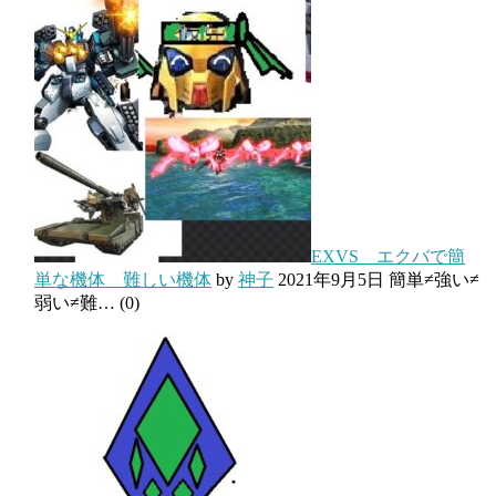
EXVS エクバで簡
単な機体 難しい機体
by
神子
2021年9月5日
簡単≠強い≠
弱い≠難…
(0)