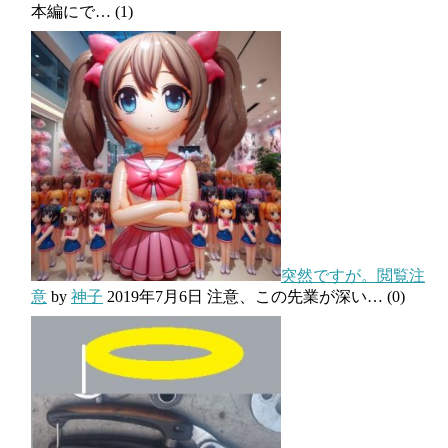
本編にで…
(1)
突然ですが。閲覧注
意
by
神子
2019年7月6日
注意、この先業が深い…
(0)