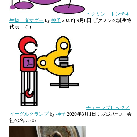
ピクミン トンチキ
生物 ダマグモ
by
神子
2023年9月8日
ピクミンの謎生物
代表…
(1)
チェーンブロックと
イーグルクランプ
by
神子
2020年3月1日
このふたつ、会
社の名…
(0)