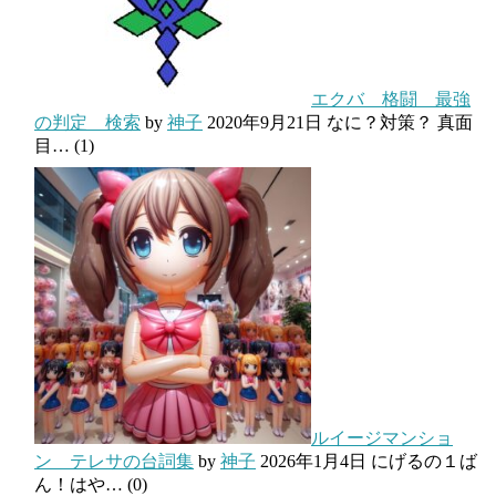
エクバ 格闘 最強
の判定 検索
by
神子
2020年9月21日
なに？対策？ 真面
目…
(1)
ルイージマンショ
ン テレサの台詞集
by
神子
2026年1月4日
にげるの１ば
ん！はや…
(0)