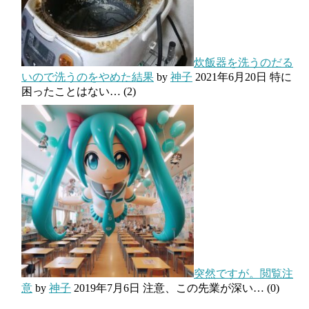
炊飯器を洗うのだる
いので洗うのをやめた結果
by
神子
2021年6月20日
特に
困ったことはない…
(2)
突然ですが。閲覧注
意
by
神子
2019年7月6日
注意、この先業が深い…
(0)