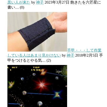
黒い人が来た
by
神子
2023年3月27日
飽きたを六芒星に
書い…
(0)
手甲・・・して作業
している人はあまり見かけない
by
神子
2018年2月5日
手
甲をつけるとやる気…
(2)