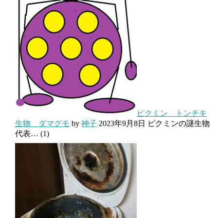
ピクミン トンチキ
生物 ダマグモ
by
神子
2023年9月8日
ピクミンの謎生物
代表…
(1)