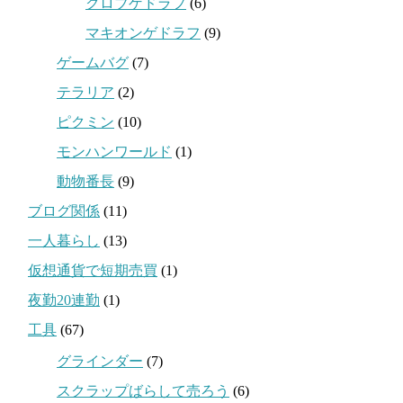
クロブゲドラフ
(6)
マキオンゲドラフ
(9)
ゲームバグ
(7)
テラリア
(2)
ピクミン
(10)
モンハンワールド
(1)
動物番長
(9)
ブログ関係
(11)
一人暮らし
(13)
仮想通貨で短期売買
(1)
夜勤20連勤
(1)
工具
(67)
グラインダー
(7)
スクラップばらして売ろう
(6)