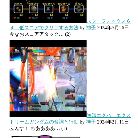
スターフォックス６
４ 低スコアでクリアする方法
by
神子
2024年5月26日
今なおスコアアタック…
(2)
無印エクバ エクス
トリームガンダムの台詞と行動
by
神子
2024年2月11日
ふんす！ わああああ…
(1)