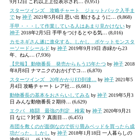
9月12日
これ以上上位表示され…
(9,951)
スターツインズ 攻略チャート ジェットパック入手ま
で
by
神子
2021年5月6日
思い出 動けるように…
(9,868)
手甲・・・して作業している人はあまり見かけない
by
神子
2018年2月5日
手甲をつけるとやる気…
(8,016)
カモネギさん遂に進化する。しかし ポケットモンスタ
ーソードシールド
by
神子
2019年9月19日
赤緑から23
年、ねん…
(7,936)
【悲報】 動物番長 発売からもう15年たつ
by
神子
2018
年8月8日
ナマニクのおかげでコ…
(6,870)
スターツインズ 20年かかりED到達…
by
神子
2021年5
月4日
攻略チャート レア社…
(6,681)
動物番長の基本をおさらいしてみる
by
神子
2019年5月3
日
みんな動物番長２期待…
(6,629)
エクバ 格闘 最強の判定 検索
by
神子
2020年9月21
日
なに？対策？ 真面目…
(6,455)
布団を敷くのが面倒なので折り畳みベッドを買ったら成
功だった。しかし
by
神子
2018年1月18日
一人暮らしの
途中折り…
(6,120)