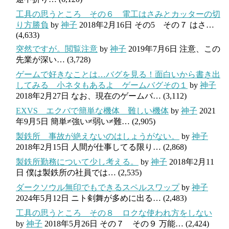
工具の思うところ その６ 電工はさみとカッターの切
り方勝負
by
神子
2018年2月16日
その5 その７ はさ…
(4,633)
突然ですが。閲覧注意
by
神子
2019年7月6日
注意、この
先業が深い…
(3,728)
ゲームで好きなことは…バグを見る！面白いから書き出
してみる 小ネタもあるよ ゲームバグその１
by
神子
2018年2月27日
なお、現在のゲームバ…
(3,112)
EXVS エクバで簡単な機体 難しい機体
by
神子
2021
年9月5日
簡単≠強い≠弱い≠難…
(2,905)
製鉄所 事故が絶えないのはしょうがない。
by
神子
2018年2月15日
人間が仕事してる限り…
(2,868)
製鉄所勤務について少し考える。
by
神子
2018年2月11
日
僕は製鉄所の社員では…
(2,535)
ダークソウル無印でもできるスペルスワップ
by
神子
2024年5月12日
ニト剣舞が多めに出る…
(2,483)
工具の思うところ その８ ロクな使われ方をしない
by
神子
2018年5月26日
その７ その９ 万能…
(2,424)