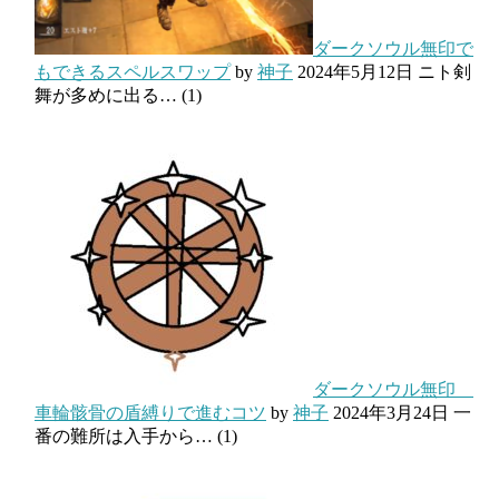
ダークソウル無印で
もできるスペルスワップ
by
神子
2024年5月12日
ニト剣
舞が多めに出る…
(1)
ダークソウル無印
車輪骸骨の盾縛りで進むコツ
by
神子
2024年3月24日
一
番の難所は入手から…
(1)