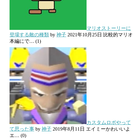
マリオストーリーに
登場する敵の種類
by
神子
2021年10月25日
比較的マリオ
本編にで…
(1)
カスタムロボやって
て思った事
by
神子
2019年8月11日
エイミーかわいいよ
エ…
(0)