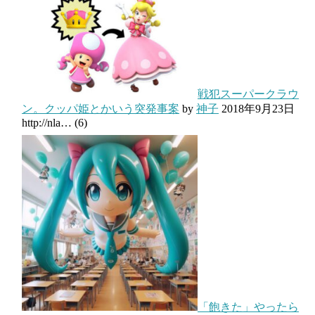
戦犯スーパークラウ
ン。クッパ姫とかいう突発事案
by
神子
2018年9月23日
http://nla…
(6)
「飽きた」やったら