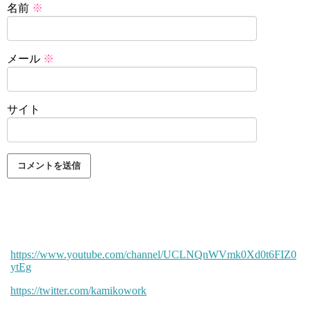
名前
※
メール
※
サイト
https://www.youtube.com/channel/UCLNQnWVmk0Xd0t6FIZ0
ytEg
https://twitter.com/kamikowork