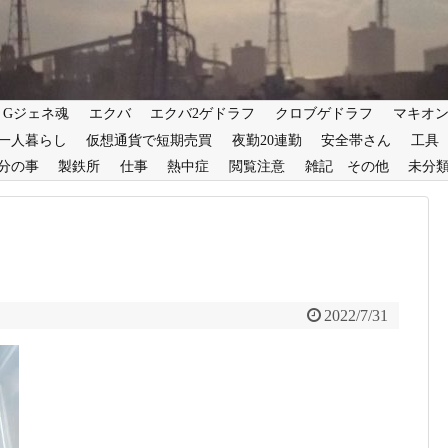
Gジェネ魂
エクバ
エクバ2ゲドラフ
クロブゲドラフ
マキオ
一人暮らし
仮想通貨で短期売買
夜勤20連勤
安全帯さん
工具
分の事
製鉄所
仕事
熱中症
閲覧注意
雑記 その他
未分
2022/7/31