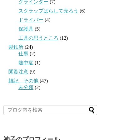
グラインダー
(7)
スクラップばらして売ろう
(6)
ドライバー
(4)
保護具
(5)
工具の思うところ
(12)
製鉄所
(24)
仕事
(2)
熱中症
(1)
閲覧注意
(9)
雑記 その他
(47)
未分類
(2)
神子のプロフィール