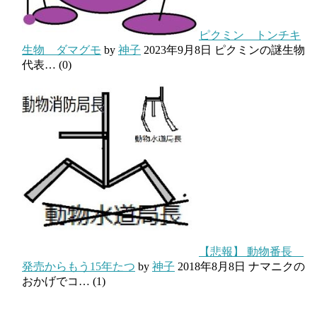
ピクミン トンチキ
生物 ダマグモ
by
神子
2023年9月8日
ピクミンの謎生物
代表…
(0)
【悲報】 動物番長
発売からもう15年たつ
by
神子
2018年8月8日
ナマニクの
おかげでコ…
(1)