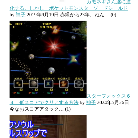
カモネギさん遂に進
化する。しかし ポケットモンスターソードシールド
by
神子
2019年9月19日
赤緑から23年、ねん…
(0)
スターフォックス６
４ 低スコアでクリアする方法
by
神子
2024年5月26日
今なおスコアアタック…
(1)