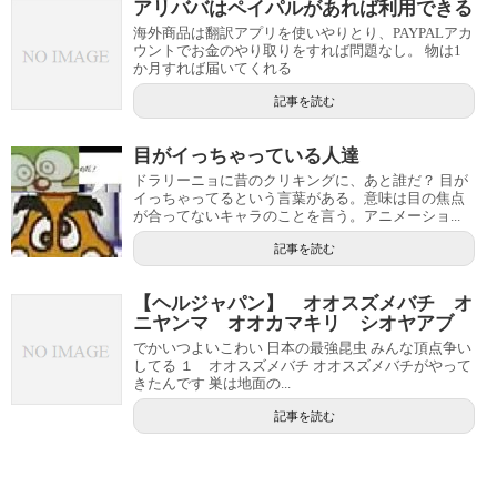
アリババはペイパルがあれば利用できる
海外商品は翻訳アプリを使いやりとり、PAYPALアカ
ウントでお金のやり取りをすれば問題なし。 物は1
か月すれば届いてくれる
記事を読む
目がイっちゃっている人達
ドラリーニョに昔のクリキングに、あと誰だ？ 目が
イっちゃってるという言葉がある。意味は目の焦点
が合ってないキャラのことを言う。アニメーショ...
記事を読む
【ヘルジャパン】 オオスズメバチ オ
ニヤンマ オオカマキリ シオヤアブ
でかいつよいこわい 日本の最強昆虫 みんな頂点争い
してる １ オオスズメバチ オオスズメバチがやって
きたんです 巣は地面の...
記事を読む