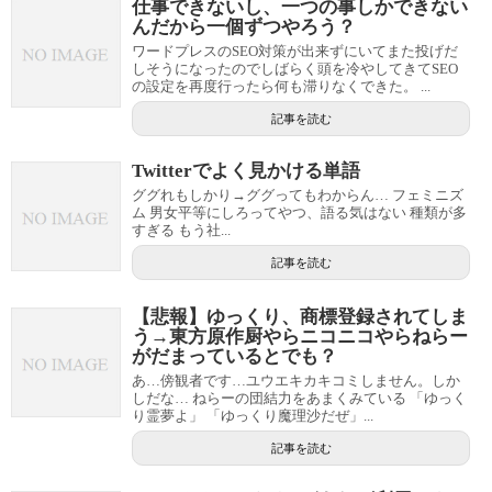
仕事できないし、一つの事しかできない
んだから一個ずつやろう？
ワードプレスのSEO対策が出来ずにいてまた投げだ
しそうになったのでしばらく頭を冷やしてきてSEO
の設定を再度行ったら何も滞りなくできた。 ...
記事を読む
Twitterでよく見かける単語
ググれもしかり→ググってもわからん… フェミニズ
ム 男女平等にしろってやつ、語る気はない 種類が多
すぎる もう社...
記事を読む
【悲報】ゆっくり、商標登録されてしま
う→東方原作厨やらニコニコやらねらー
がだまっているとでも？
あ…傍観者です…ユウエキカキコミしません。しか
しだな… ねらーの団結力をあまくみている 「ゆっく
り霊夢よ」 「ゆっくり魔理沙だぜ」...
記事を読む