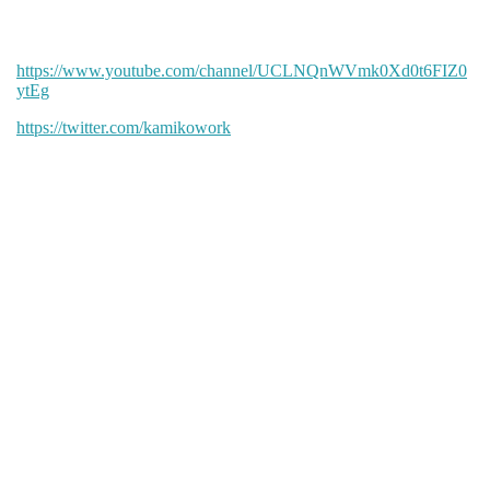
https://www.youtube.com/channel/UCLNQnWVmk0Xd0t6FIZ0
ytEg
https://twitter.com/kamikowork