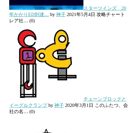
スターツインズ 20
年かかりED到達…
by
神子
2021年5月4日
攻略チャート
レア社…
(0)
チェーンブロックと
イーグルクランプ
by
神子
2020年3月1日
このふたつ、会
社の名…
(0)