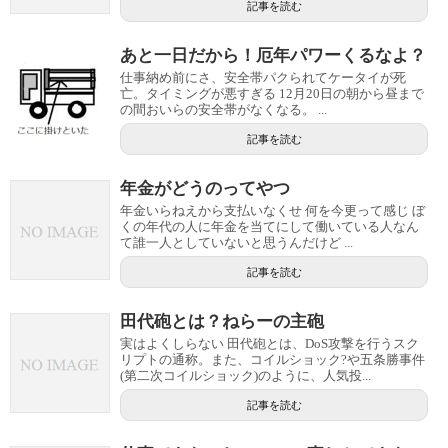
記事を読む
あと一日だから！厄年パワーくるなよ？
仕事納め前にさ、安全帯パクられてケータイが死
亡。タイミングが悪すぎる 12月20日の朝から昼まで
の間おいらの安全帯がなくなる。 ...
記事を読む
年金がどうのってやつ
年金いらねえから支払いなくせ 何を今更って感じ ぼ
くの年代の人に年金を当てにして働いている人なん
て誰一人としていないと思うんだけど ...
記事を読む
田代砲とは？ねらーの主砲
実はよくしらない 田代砲とは、DoS攻撃を行うスク
リプトの通称。また、コイルショック?や五条勝事件
(第二次コイルショック)のように、人気投...
記事を読む