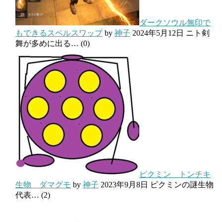
ダークソウル無印で
もできるスペルスワップ
by
神子
2024年5月12日
ニト剣
舞が多めに出る…
(0)
ピクミン トンチキ
生物 ダマグモ
by
神子
2023年9月8日
ピクミンの謎生物
代表…
(2)