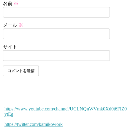
名前
※
メール
※
サイト
https://www.youtube.com/channel/UCLNQnWVmk0Xd0t6FIZ0
ytEg
https://twitter.com/kamikowork