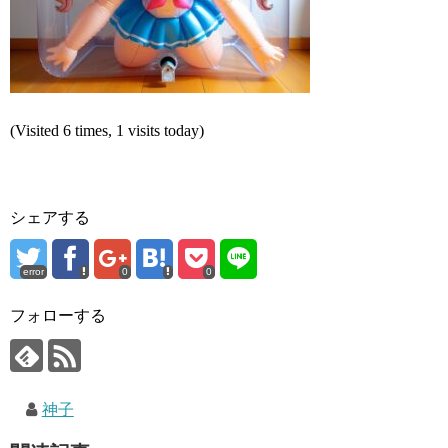
(Visited 6 times, 1 visits today)
シェアする
error
0
0
フォローする
神子