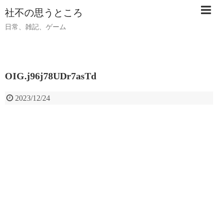
社不の思うところ
日常、雑記、ゲーム
OIG.j96j78UDr7asTd
2023/12/24