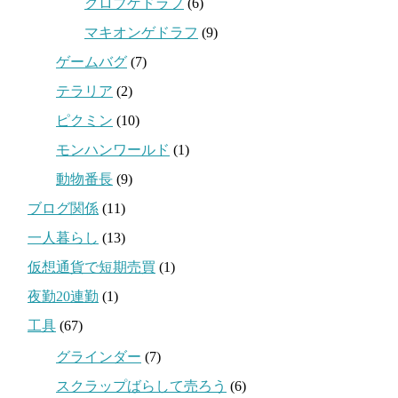
クロブゲドラフ
(6)
マキオンゲドラフ
(9)
ゲームバグ
(7)
テラリア
(2)
ピクミン
(10)
モンハンワールド
(1)
動物番長
(9)
ブログ関係
(11)
一人暮らし
(13)
仮想通貨で短期売買
(1)
夜勤20連勤
(1)
工具
(67)
グラインダー
(7)
スクラップばらして売ろう
(6)