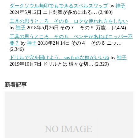
ダークソウル無印でもできるスペルスワップ
by
神子
2024年5月12日
ニト剣舞が多めに出る…
(2,480)
工具の思うところ その８ ロクな使われ方をしない
by
神子
2018年5月26日
その７ その９ 万能…
(2,424)
工具の思うところ その５ ペンチがあればニッパー不
要？
by
神子
2018年2月14日
その４ その６ ニッ…
(2,346)
ドリルで穴を開けよう。susもokな奴がいいね
by
神子
2019年10月7日
ドリルとは 様々な切…
(2,329)
新着記事