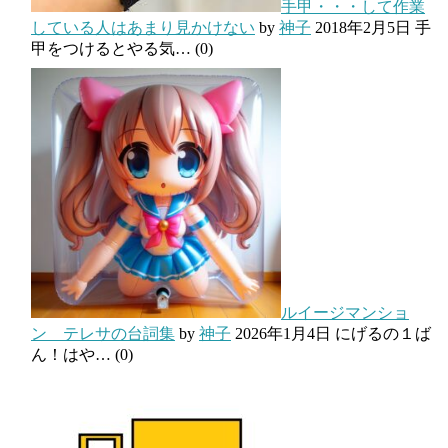
手甲・・・して作業
している人はあまり見かけない
by
神子
2018年2月5日
手
甲をつけるとやる気…
(0)
ルイージマンショ
ン テレサの台詞集
by
神子
2026年1月4日
にげるの１ば
ん！はや…
(0)