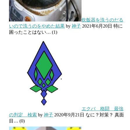
炊飯器を洗うのだる
いので洗うのをやめた結果
by
神子
2021年6月20日
特に
困ったことはない…
(1)
エクバ 格闘 最強
の判定 検索
by
神子
2020年9月21日
なに？対策？ 真面
目…
(0)