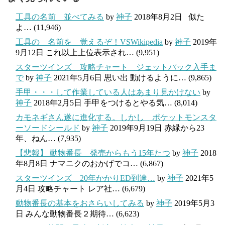
工具の名前 並べてみる
by
神子
2018年8月2日
似た
よ…
(11,946)
工具の 名前を 覚えるぞ！VSWikipedia
by
神子
2019年
9月12日
これ以上上位表示され…
(9,951)
スターツインズ 攻略チャート ジェットパック入手ま
で
by
神子
2021年5月6日
思い出 動けるように…
(9,865)
手甲・・・して作業している人はあまり見かけない
by
神子
2018年2月5日
手甲をつけるとやる気…
(8,014)
カモネギさん遂に進化する。しかし ポケットモンスタ
ーソードシールド
by
神子
2019年9月19日
赤緑から23
年、ねん…
(7,935)
【悲報】 動物番長 発売からもう15年たつ
by
神子
2018
年8月8日
ナマニクのおかげでコ…
(6,867)
スターツインズ 20年かかりED到達…
by
神子
2021年5
月4日
攻略チャート レア社…
(6,679)
動物番長の基本をおさらいしてみる
by
神子
2019年5月3
日
みんな動物番長２期待…
(6,623)