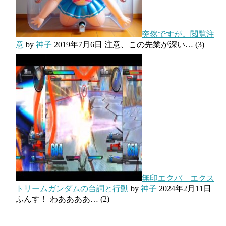
突然ですが。閲覧注
意
by
神子
2019年7月6日
注意、この先業が深い…
(3)
無印エクバ エクス
トリームガンダムの台詞と行動
by
神子
2024年2月11日
ふんす！ わああああ…
(2)