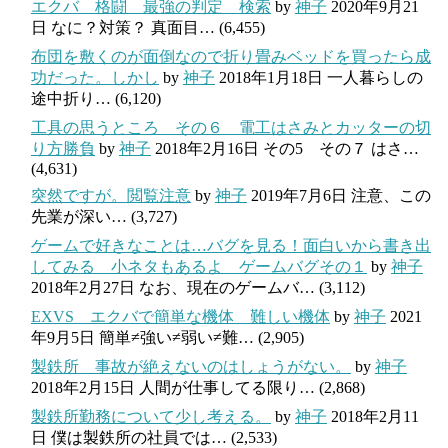
エクバ 格闘 最強の判定 検索
by
神子
2020年9月21
日
なに？対策？ 真面目…
(6,455)
布団を敷くのが面倒なので折り畳みベッドを買ったら成
功だった。しかし
by
神子
2018年1月18日
一人暮らしの
途中折り…
(6,120)
工具の思うところ その６ 電工はさみとカッターの切
り方勝負
by
神子
2018年2月16日
その5 その７ はさ…
(4,631)
突然ですが。閲覧注意
by
神子
2019年7月6日
注意、この
先業が深い…
(3,727)
ゲームで好きなことは…バグを見る！面白いから書き出
してみる 小ネタもあるよ ゲームバグその１
by
神子
2018年2月27日
なお、現在のゲームバ…
(3,112)
EXVS エクバで簡単な機体 難しい機体
by
神子
2021
年9月5日
簡単≠強い≠弱い≠難…
(2,905)
製鉄所 事故が絶えないのはしょうがない。
by
神子
2018年2月15日
人間が仕事してる限り…
(2,868)
製鉄所勤務について少し考える。
by
神子
2018年2月11
日
僕は製鉄所の社員では…
(2,533)