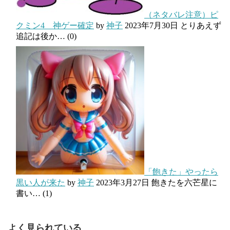
（ネタバレ注意）ピ
クミン4 神ゲー確定
by
神子
2023年7月30日
とりあえず
追記は後か…
(0)
「飽きた」やったら
黒い人が来た
by
神子
2023年3月27日
飽きたを六芒星に
書い…
(1)
よく見られている