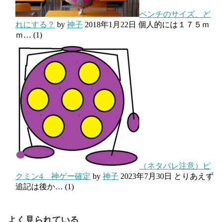
ペンチのサイズ、ど
れにする？
by
神子
2018年1月22日
個人的には１７５ｍ
ｍ…
(1)
（ネタバレ注意）ピ
クミン4 神ゲー確定
by
神子
2023年7月30日
とりあえず
追記は後か…
(1)
よく見られている