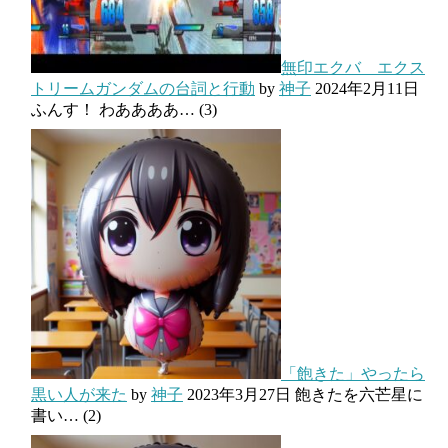
無印エクバ エクス
トリームガンダムの台詞と行動
by
神子
2024年2月11日
ふんす！ わああああ…
(3)
「飽きた」やったら
黒い人が来た
by
神子
2023年3月27日
飽きたを六芒星に
書い…
(2)