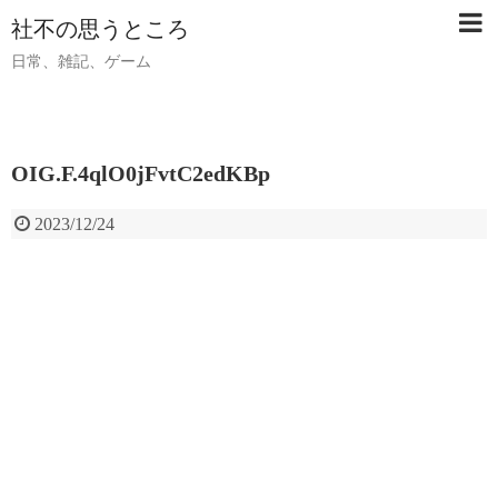
社不の思うところ
日常、雑記、ゲーム
OIG.F.4qlO0jFvtC2edKBp
2023/12/24