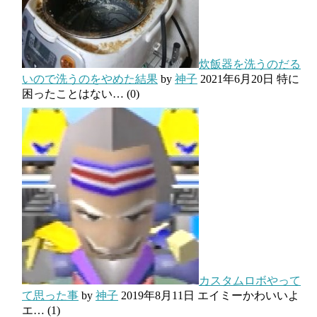
炊飯器を洗うのだる
いので洗うのをやめた結果
by
神子
2021年6月20日
特に
困ったことはない…
(0)
カスタムロボやって
て思った事
by
神子
2019年8月11日
エイミーかわいいよ
エ…
(1)