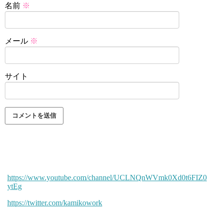
名前
※
メール
※
サイト
https://www.youtube.com/channel/UCLNQnWVmk0Xd0t6FIZ0
ytEg
https://twitter.com/kamikowork