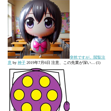
突然ですが。閲覧注
意
by
神子
2019年7月6日
注意、この先業が深い…
(1)