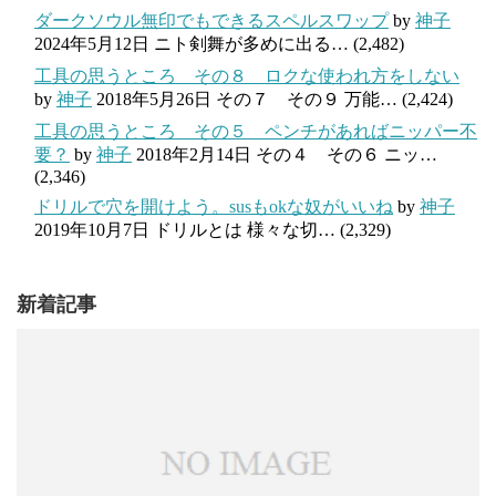
ダークソウル無印でもできるスペルスワップ
by
神子
2024年5月12日
ニト剣舞が多めに出る…
(2,482)
工具の思うところ その８ ロクな使われ方をしない
by
神子
2018年5月26日
その７ その９ 万能…
(2,424)
工具の思うところ その５ ペンチがあればニッパー不
要？
by
神子
2018年2月14日
その４ その６ ニッ…
(2,346)
ドリルで穴を開けよう。susもokな奴がいいね
by
神子
2019年10月7日
ドリルとは 様々な切…
(2,329)
新着記事