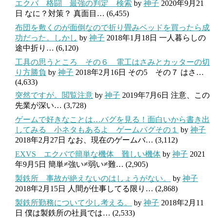
エクバ 格闘 最強の判定 検索
by
神子
2020年9月21
日
なに？対策？ 真面目…
(6,455)
布団を敷くのが面倒なので折り畳みベッドを買ったら成
功だった。しかし
by
神子
2018年1月18日
一人暮らしの
途中折り…
(6,120)
工具の思うところ その６ 電工はさみとカッターの切
り方勝負
by
神子
2018年2月16日
その5 その７ はさ…
(4,633)
突然ですが。閲覧注意
by
神子
2019年7月6日
注意、この
先業が深い…
(3,728)
ゲームで好きなことは…バグを見る！面白いから書き出
してみる 小ネタもあるよ ゲームバグその１
by
神子
2018年2月27日
なお、現在のゲームバ…
(3,112)
EXVS エクバで簡単な機体 難しい機体
by
神子
2021
年9月5日
簡単≠強い≠弱い≠難…
(2,905)
製鉄所 事故が絶えないのはしょうがない。
by
神子
2018年2月15日
人間が仕事してる限り…
(2,868)
製鉄所勤務について少し考える。
by
神子
2018年2月11
日
僕は製鉄所の社員では…
(2,533)