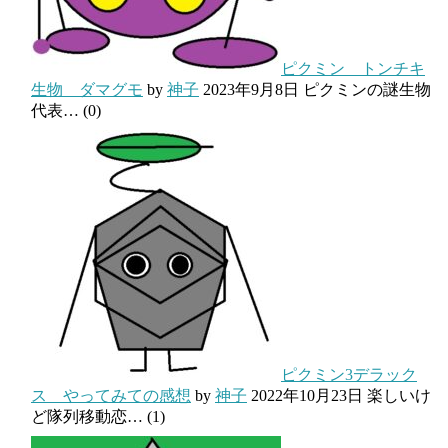
ピクミン トンチキ
生物 ダマグモ
by
神子
2023年9月8日
ピクミンの謎生物
代表…
(0)
ピクミン3デラック
ス やってみての感想
by
神子
2022年10月23日
楽しいけ
ど隊列移動恋…
(1)