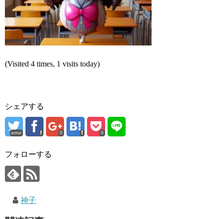
(Visited 4 times, 1 visits today)
シェアする
error
0
0
フォローする
神子