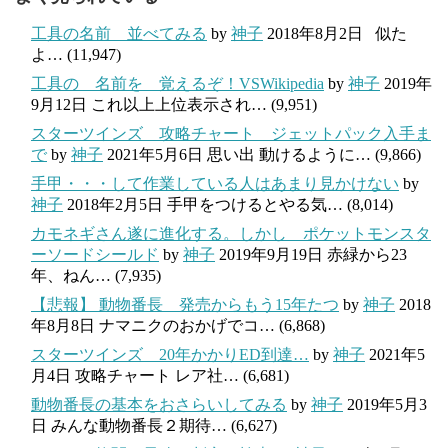
工具の名前 並べてみる
by
神子
2018年8月2日
似た
よ…
(11,947)
工具の 名前を 覚えるぞ！VSWikipedia
by
神子
2019年
9月12日
これ以上上位表示され…
(9,951)
スターツインズ 攻略チャート ジェットパック入手ま
で
by
神子
2021年5月6日
思い出 動けるように…
(9,866)
手甲・・・して作業している人はあまり見かけない
by
神子
2018年2月5日
手甲をつけるとやる気…
(8,014)
カモネギさん遂に進化する。しかし ポケットモンスタ
ーソードシールド
by
神子
2019年9月19日
赤緑から23
年、ねん…
(7,935)
【悲報】 動物番長 発売からもう15年たつ
by
神子
2018
年8月8日
ナマニクのおかげでコ…
(6,868)
スターツインズ 20年かかりED到達…
by
神子
2021年5
月4日
攻略チャート レア社…
(6,681)
動物番長の基本をおさらいしてみる
by
神子
2019年5月3
日
みんな動物番長２期待…
(6,627)