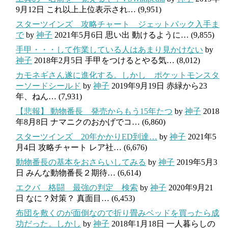
9月12日
これ以上上位表示され…
(9,951)
スターツインズ 攻略チャート ジェットパック入手ま
で
by
神子
2021年5月6日
思い出 動けるように…
(9,855)
手甲・・・して作業している人はあまり見かけない
by
神子
2018年2月5日
手甲をつけるとやる気…
(8,012)
カモネギさん遂に進化する。しかし ポケットモンスタ
ーソードシールド
by
神子
2019年9月19日
赤緑から23
年、ねん…
(7,931)
【悲報】 動物番長 発売からもう15年たつ
by
神子
2018
年8月8日
ナマニクのおかげでコ…
(6,860)
スターツインズ 20年かかりED到達…
by
神子
2021年5
月4日
攻略チャート レア社…
(6,676)
動物番長の基本をおさらいしてみる
by
神子
2019年5月3
日
みんな動物番長２期待…
(6,614)
エクバ 格闘 最強の判定 検索
by
神子
2020年9月21
日
なに？対策？ 真面目…
(6,453)
布団を敷くのが面倒なので折り畳みベッドを買ったら成
功だった。しかし
by
神子
2018年1月18日
一人暮らしの