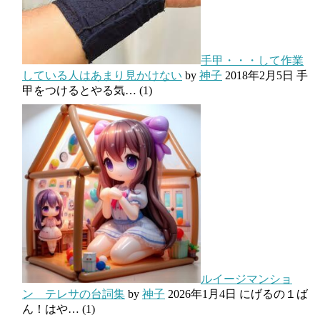
手甲・・・して作業
している人はあまり見かけない
by
神子
2018年2月5日
手
甲をつけるとやる気…
(1)
ルイージマンショ
ン テレサの台詞集
by
神子
2026年1月4日
にげるの１ば
ん！はや…
(1)