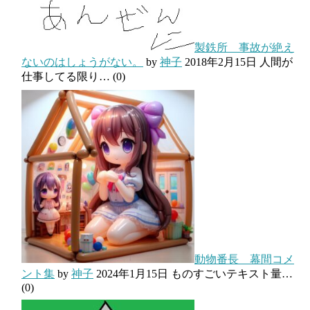
製鉄所 事故が絶え
ないのはしょうがない。
by
神子
2018年2月15日
人間が
仕事してる限り…
(0)
動物番長 幕間コメ
ント集
by
神子
2024年1月15日
ものすごいテキスト量…
(0)