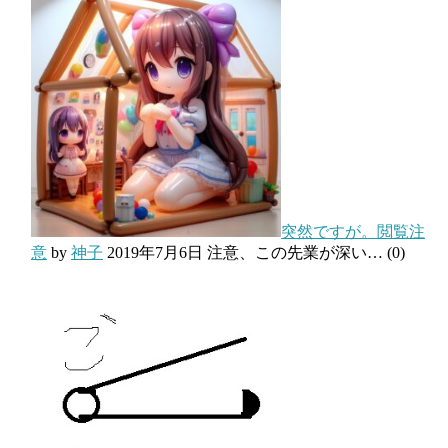
突然ですが。閲覧注
意
by
神子
2019年7月6日
注意、この先業が深い…
(0)