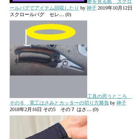
夢を見る島 スクロ
ールバグでアイテム回収したり
by
神子
2019年10月12日
スクロールバグ セレ…
(0)
工具の思うところ
その６ 電工はさみとカッターの切り方勝負
by
神子
2018年2月16日
その5 その７ はさ…
(0)