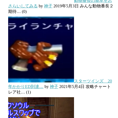
動物番長の基本をお
さらいしてみる
by
神子
2019年5月3日
みんな動物番長２
期待…
(0)
スターツインズ 20
年かかりED到達…
by
神子
2021年5月4日
攻略チャート
レア社…
(1)