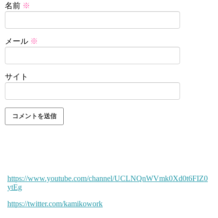
名前
※
メール
※
サイト
https://www.youtube.com/channel/UCLNQnWVmk0Xd0t6FIZ0
ytEg
https://twitter.com/kamikowork