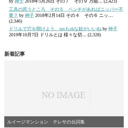
by
神子
2018年5月26日
その７ その９ 万能…
(2,423)
工具の思うところ その５ ペンチがあればニッパー不
要？
by
神子
2018年2月14日
その４ その６ ニッ…
(2,346)
ドリルで穴を開けよう。susもokな奴がいいね
by
神子
2019年10月7日
ドリルとは 様々な切…
(2,328)
新着記事
ルイージマンション テレサの台詞集