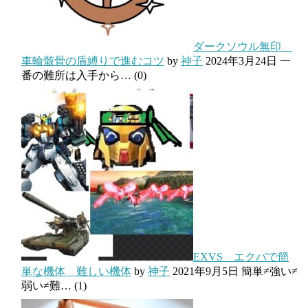
ダークソウル無印
車輪骸骨の盾縛りで進むコツ
by
神子
2024年3月24日
一
番の難所は入手から…
(0)
EXVS エクバで簡
単な機体 難しい機体
by
神子
2021年9月5日
簡単≠強い≠
弱い≠難…
(1)