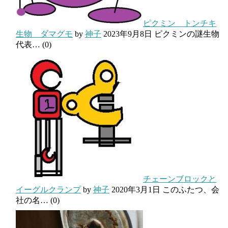
ピクミン トンチキ
生物 ダマグモ
by
神子
2023年9月8日
ピクミンの謎生物
代表…
(0)
チェーンブロックと
イーグルクランプ
by
神子
2020年3月1日
このふたつ、会
社の名…
(0)