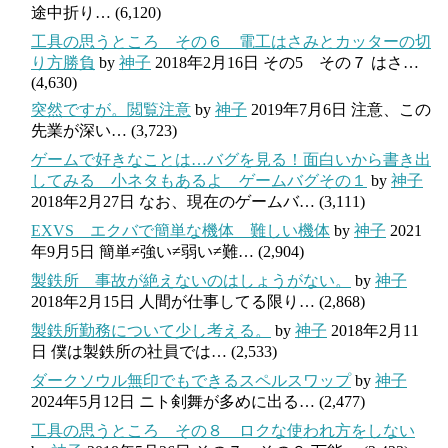
途中折り…
(6,120)
工具の思うところ その６ 電工はさみとカッターの切
り方勝負
by
神子
2018年2月16日
その5 その７ はさ…
(4,630)
突然ですが。閲覧注意
by
神子
2019年7月6日
注意、この
先業が深い…
(3,723)
ゲームで好きなことは…バグを見る！面白いから書き出
してみる 小ネタもあるよ ゲームバグその１
by
神子
2018年2月27日
なお、現在のゲームバ…
(3,111)
EXVS エクバで簡単な機体 難しい機体
by
神子
2021
年9月5日
簡単≠強い≠弱い≠難…
(2,904)
製鉄所 事故が絶えないのはしょうがない。
by
神子
2018年2月15日
人間が仕事してる限り…
(2,868)
製鉄所勤務について少し考える。
by
神子
2018年2月11
日
僕は製鉄所の社員では…
(2,533)
ダークソウル無印でもできるスペルスワップ
by
神子
2024年5月12日
ニト剣舞が多めに出る…
(2,477)
工具の思うところ その８ ロクな使われ方をしない