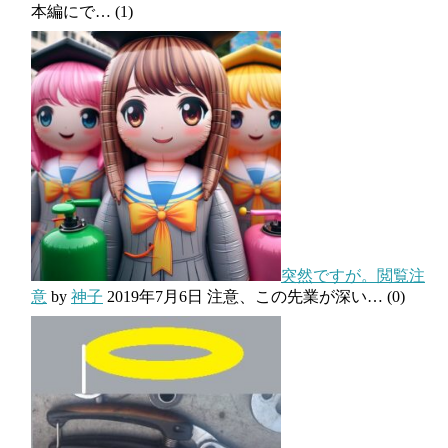
本編にで…
(1)
突然ですが。閲覧注
意
by
神子
2019年7月6日
注意、この先業が深い…
(0)