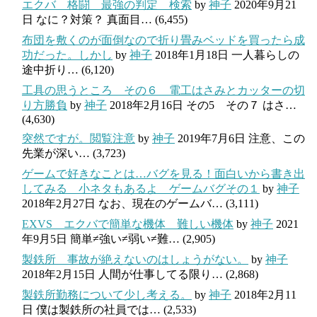
エクバ 格闘 最強の判定 検索
by
神子
2020年9月21
日
なに？対策？ 真面目…
(6,455)
布団を敷くのが面倒なので折り畳みベッドを買ったら成
功だった。しかし
by
神子
2018年1月18日
一人暮らしの
途中折り…
(6,120)
工具の思うところ その６ 電工はさみとカッターの切
り方勝負
by
神子
2018年2月16日
その5 その７ はさ…
(4,630)
突然ですが。閲覧注意
by
神子
2019年7月6日
注意、この
先業が深い…
(3,723)
ゲームで好きなことは…バグを見る！面白いから書き出
してみる 小ネタもあるよ ゲームバグその１
by
神子
2018年2月27日
なお、現在のゲームバ…
(3,111)
EXVS エクバで簡単な機体 難しい機体
by
神子
2021
年9月5日
簡単≠強い≠弱い≠難…
(2,905)
製鉄所 事故が絶えないのはしょうがない。
by
神子
2018年2月15日
人間が仕事してる限り…
(2,868)
製鉄所勤務について少し考える。
by
神子
2018年2月11
日
僕は製鉄所の社員では…
(2,533)