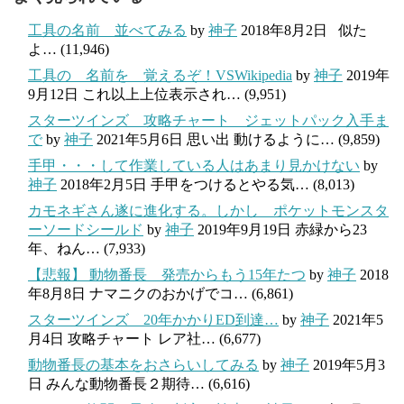
工具の名前 並べてみる
by
神子
2018年8月2日
似た
よ…
(11,946)
工具の 名前を 覚えるぞ！VSWikipedia
by
神子
2019年
9月12日
これ以上上位表示され…
(9,951)
スターツインズ 攻略チャート ジェットパック入手ま
で
by
神子
2021年5月6日
思い出 動けるように…
(9,859)
手甲・・・して作業している人はあまり見かけない
by
神子
2018年2月5日
手甲をつけるとやる気…
(8,013)
カモネギさん遂に進化する。しかし ポケットモンスタ
ーソードシールド
by
神子
2019年9月19日
赤緑から23
年、ねん…
(7,933)
【悲報】 動物番長 発売からもう15年たつ
by
神子
2018
年8月8日
ナマニクのおかげでコ…
(6,861)
スターツインズ 20年かかりED到達…
by
神子
2021年5
月4日
攻略チャート レア社…
(6,677)
動物番長の基本をおさらいしてみる
by
神子
2019年5月3
日
みんな動物番長２期待…
(6,616)