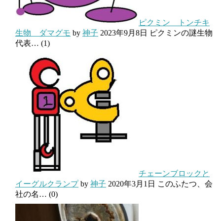
ピクミン トンチキ
生物 ダマグモ
by
神子
2023年9月8日
ピクミンの謎生物
代表…
(1)
チェーンブロックと
イーグルクランプ
by
神子
2020年3月1日
このふたつ、会
社の名…
(0)