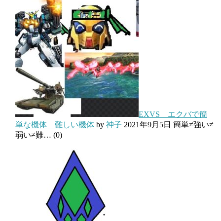
EXVS エクバで簡
単な機体 難しい機体
by
神子
2021年9月5日
簡単≠強い≠
弱い≠難…
(0)