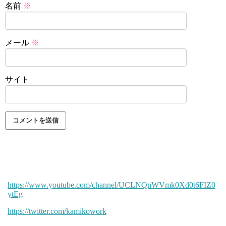
名前
※
メール
※
サイト
https://www.youtube.com/channel/UCLNQnWVmk0Xd0t6FIZ0
ytEg
https://twitter.com/kamikowork