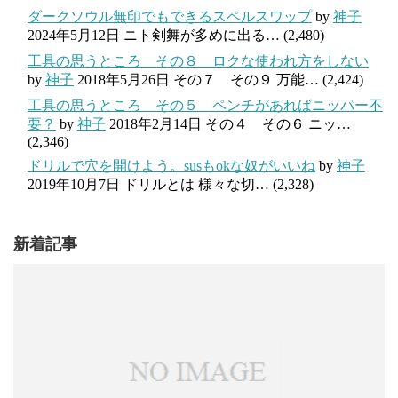
ダークソウル無印でもできるスペルスワップ
by
神子
2024年5月12日
ニト剣舞が多めに出る…
(2,480)
工具の思うところ その８ ロクな使われ方をしない
by
神子
2018年5月26日
その７ その９ 万能…
(2,424)
工具の思うところ その５ ペンチがあればニッパー不
要？
by
神子
2018年2月14日
その４ その６ ニッ…
(2,346)
ドリルで穴を開けよう。susもokな奴がいいね
by
神子
2019年10月7日
ドリルとは 様々な切…
(2,328)
新着記事