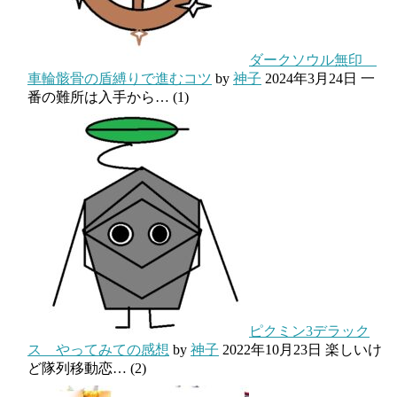
ダークソウル無印
車輪骸骨の盾縛りで進むコツ
by
神子
2024年3月24日
一
番の難所は入手から…
(1)
ピクミン3デラック
ス やってみての感想
by
神子
2022年10月23日
楽しいけ
ど隊列移動恋…
(2)