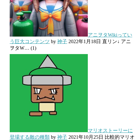
アニヲタWikiってい
う巨大コンテンツ
by
神子
2022年1月18日
直リン↓ アニ
ヲタW…
(1)
マリオストーリーに
登場する敵の種類
by
神子
2021年10月25日
比較的マリオ