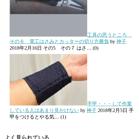
工具の思うところ
その６ 電工はさみとカッターの切り方勝負
by
神子
2018年2月16日
その5 その７ はさ…
(0)
手甲・・・して作業
している人はあまり見かけない
by
神子
2018年2月5日
手
甲をつけるとやる気…
(1)
よく見られている