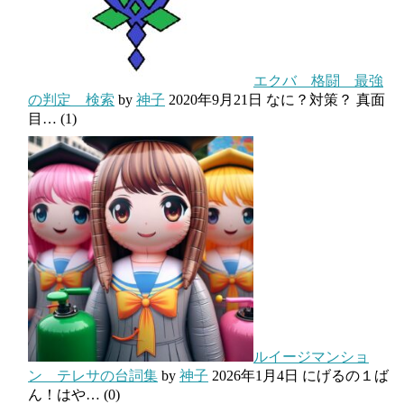
エクバ 格闘 最強
の判定 検索
by
神子
2020年9月21日
なに？対策？ 真面
目…
(1)
ルイージマンショ
ン テレサの台詞集
by
神子
2026年1月4日
にげるの１ば
ん！はや…
(0)