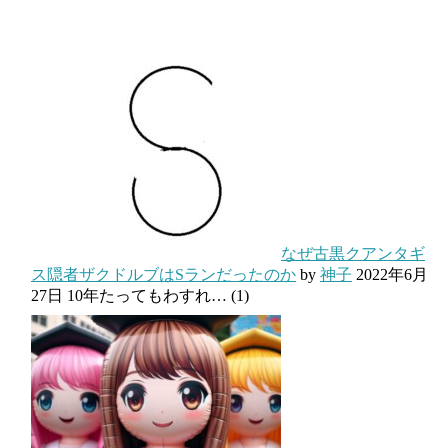
なぜ古黒クアンタギ
ス隠者ザクドルブはSランだったのか
by
神子
2022年6月
27日
10年たってもわすれ…
(1)