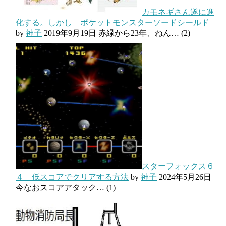
カモネギさん遂に進
化する。しかし ポケットモンスターソードシールド
by
神子
2019年9月19日
赤緑から23年、ねん…
(2)
スターフォックス６
４ 低スコアでクリアする方法
by
神子
2024年5月26日
今なおスコアアタック…
(1)