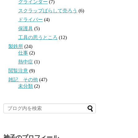
グラインダー
(7)
スクラップばらして売ろう
(6)
ドライバー
(4)
保護具
(5)
工具の思うところ
(12)
製鉄所
(24)
仕事
(2)
熱中症
(1)
閲覧注意
(9)
雑記 その他
(47)
未分類
(2)
神子のプロフィール