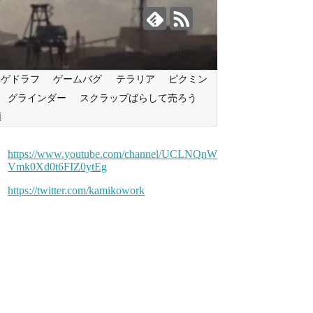
ンゲドラフ
ゲームバグ
テラリア
ピクミン
グラインダー
スクラップばらして売ろう
類
https://www.youtube.com/channel/UCLNQnW
Vmk0Xd0t6FIZ0ytEg
https://twitter.com/kamikowork