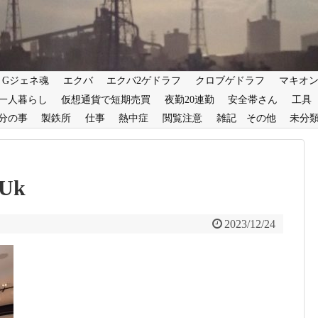
Gジェネ魂
エクバ
エクバ2ゲドラフ
クロブゲドラフ
マキオ
一人暮らし
仮想通貨で短期売買
夜勤20連勤
安全帯さん
工具
分の事
製鉄所
仕事
熱中症
閲覧注意
雑記 その他
未分
CUk
2023/12/24