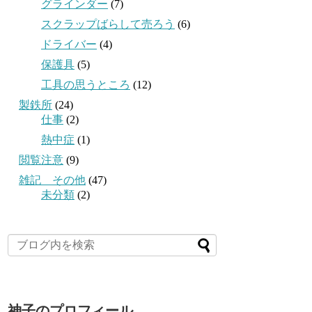
グラインダー
(7)
スクラップばらして売ろう
(6)
ドライバー
(4)
保護具
(5)
工具の思うところ
(12)
製鉄所
(24)
仕事
(2)
熱中症
(1)
閲覧注意
(9)
雑記 その他
(47)
未分類
(2)
神子のプロフィール