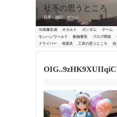
社不の思うところ
日常、雑記、ゲーム
AI画像生成
オカルト
ガンダム
ゲーム
モンハンワールド
動物番長
ブログ関係
ドライバー
保護具
工具の思うところ
自
OIG..9zHK9XUIIqi