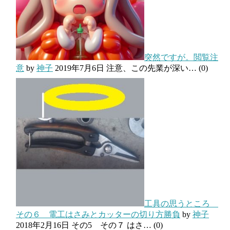
突然ですが。閲覧注
意
by
神子
2019年7月6日
注意、この先業が深い…
(0)
工具の思うところ
その６ 電工はさみとカッターの切り方勝負
by
神子
2018年2月16日
その5 その７ はさ…
(0)