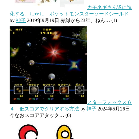
カモネギさん遂に進
化する。しかし ポケットモンスターソードシールド
by
神子
2019年9月19日
赤緑から23年、ねん…
(1)
スターフォックス６
４ 低スコアでクリアする方法
by
神子
2024年5月26日
今なおスコアアタック…
(0)