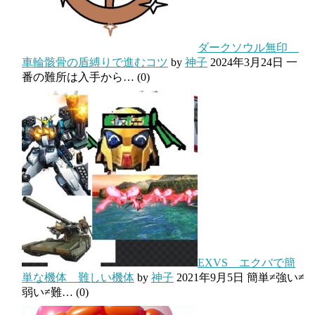
ダークソウル無印
車輪骸骨の盾縛りで進むコツ
by
神子
2024年3月24日
一
番の難所は入手から…
(0)
EXVS エクバで簡
単な機体 難しい機体
by
神子
2021年9月5日
簡単≠強い≠
弱い≠難…
(0)