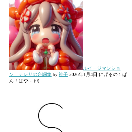
ルイージマンショ
ン テレサの台詞集
by
神子
2026年1月4日
にげるの１ば
ん！はや…
(0)