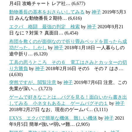
月4日
攻略チャート レア社…
(6,677)
動物番長の基本をおさらいしてみる
by
神子
2019年5月3
日
みんな動物番長２期待…
(6,616)
エクバ 格闘 最強の判定 検索
by
神子
2020年9月21
日
なに？対策？ 真面目…
(6,454)
布団を敷くのが面倒なので折り畳みベッドを買ったら成
功だった。しかし
by
神子
2018年1月18日
一人暮らしの
途中折り…
(6,120)
工具の思うところ その６ 電工はさみとカッターの切
り方勝負
by
神子
2018年2月16日
その5 その７ はさ…
(4,630)
突然ですが。閲覧注意
by
神子
2019年7月6日
注意、この
先業が深い…
(3,723)
ゲームで好きなことは…バグを見る！面白いから書き出
してみる 小ネタもあるよ ゲームバグその１
by
神子
2018年2月27日
なお、現在のゲームバ…
(3,111)
EXVS エクバで簡単な機体 難しい機体
by
神子
2021
年9月5日
簡単≠強い≠弱い≠難…
(2,905)