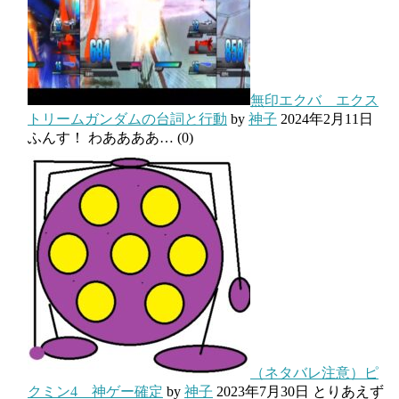
無印エクバ エクス
トリームガンダムの台詞と行動
by
神子
2024年2月11日
ふんす！ わああああ…
(0)
（ネタバレ注意）ピ
クミン4 神ゲー確定
by
神子
2023年7月30日
とりあえず