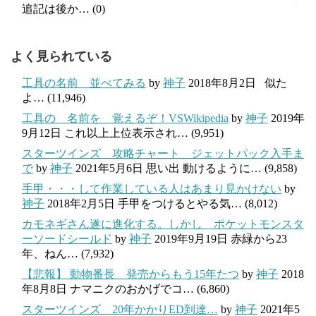
追記は後か…
(0)
よく見られている
工具の名前 並べてみる
by
神子
2018年8月2日
似た
よ…
(11,946)
工具の 名前を 覚えるぞ！VSWikipedia
by
神子
2019年
9月12日
これ以上上位表示され…
(9,951)
スターツインズ 攻略チャート ジェットパック入手ま
で
by
神子
2021年5月6日
思い出 動けるように…
(9,858)
手甲・・・して作業している人はあまり見かけない
by
神子
2018年2月5日
手甲をつけるとやる気…
(8,012)
カモネギさん遂に進化する。しかし ポケットモンスタ
ーソードシールド
by
神子
2019年9月19日
赤緑から23
年、ねん…
(7,932)
【悲報】 動物番長 発売からもう15年たつ
by
神子
2018
年8月8日
ナマニクのおかげでコ…
(6,860)
スターツインズ 20年かかりED到達…
by
神子
2021年5