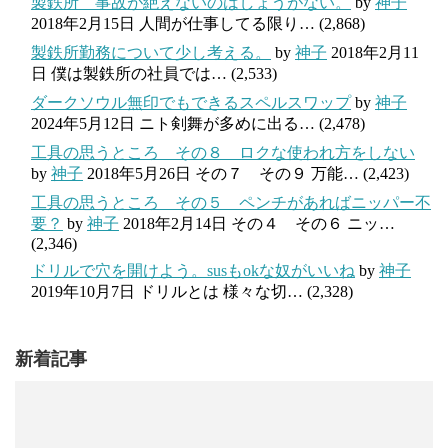
製鉄所 事故が絶えないのはしょうがない。
by
神子
2018年2月15日
人間が仕事してる限り…
(2,868)
製鉄所勤務について少し考える。
by
神子
2018年2月11
日
僕は製鉄所の社員では…
(2,533)
ダークソウル無印でもできるスペルスワップ
by
神子
2024年5月12日
ニト剣舞が多めに出る…
(2,478)
工具の思うところ その８ ロクな使われ方をしない
by
神子
2018年5月26日
その７ その９ 万能…
(2,423)
工具の思うところ その５ ペンチがあればニッパー不
要？
by
神子
2018年2月14日
その４ その６ ニッ…
(2,346)
ドリルで穴を開けよう。susもokな奴がいいね
by
神子
2019年10月7日
ドリルとは 様々な切…
(2,328)
新着記事