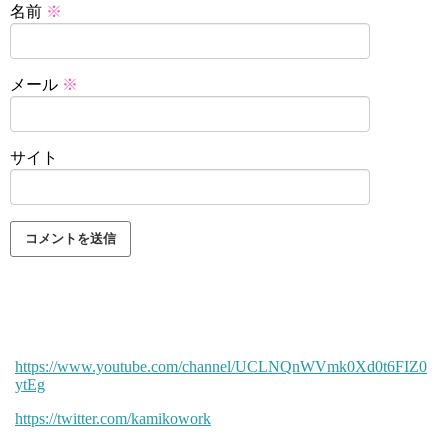
名前
※
メール
※
サイト
https://www.youtube.com/channel/UCLNQnWVmk0Xd0t6FIZ0
ytEg
https://twitter.com/kamikowork