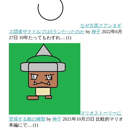
なぜ古黒クアンタギ
ス隠者ザクドルブはSランだったのか
by
神子
2022年6月
27日
10年たってもわすれ…
(1)
マリオストーリーに
登場する敵の種類
by
神子
2021年10月25日
比較的マリオ
本編にで…
(1)