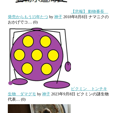
【悲報】 動物番長
発売からもう15年たつ
by
神子
2018年8月8日
ナマニクの
おかげでコ…
(0)
ピクミン トンチキ
生物 ダマグモ
by
神子
2023年9月8日
ピクミンの謎生物
代表…
(0)