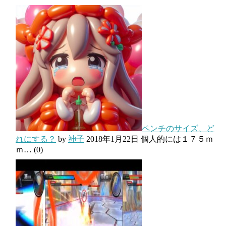
ペンチのサイズ、ど
れにする？
by
神子
2018年1月22日
個人的には１７５ｍ
ｍ…
(0)