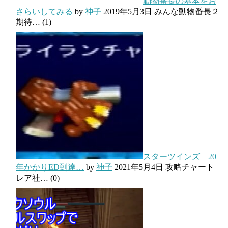
動物番長の基本をお
さらいしてみる
by
神子
2019年5月3日
みんな動物番長２
期待…
(1)
スターツインズ 20
年かかりED到達…
by
神子
2021年5月4日
攻略チャート
レア社…
(0)