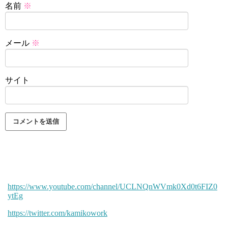
名前
※
メール
※
サイト
https://www.youtube.com/channel/UCLNQnWVmk0Xd0t6FIZ0
ytEg
https://twitter.com/kamikowork