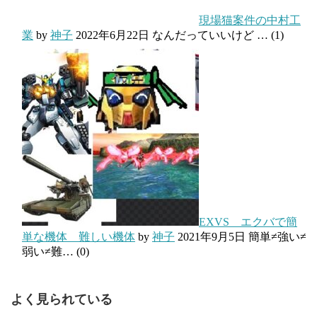
現場猫案件の中村工
業
by
神子
2022年6月22日
なんだっていいけど …
(1)
EXVS エクバで簡
単な機体 難しい機体
by
神子
2021年9月5日
簡単≠強い≠
弱い≠難…
(0)
よく見られている