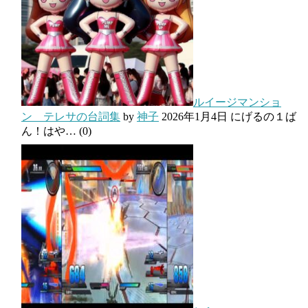
ルイージマンショ
ン テレサの台詞集
by
神子
2026年1月4日
にげるの１ば
ん！はや…
(0)