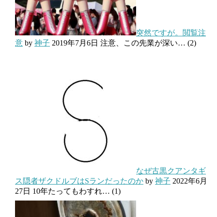
突然ですが。閲覧注
意
by
神子
2019年7月6日
注意、この先業が深い…
(2)
なぜ古黒クアンタギ
ス隠者ザクドルブはSランだったのか
by
神子
2022年6月
27日
10年たってもわすれ…
(1)