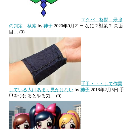
エクバ 格闘 最強
の判定 検索
by
神子
2020年9月21日
なに？対策？ 真面
目…
(0)
手甲・・・して作業
している人はあまり見かけない
by
神子
2018年2月5日
手
甲をつけるとやる気…
(0)