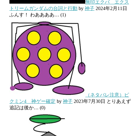
無印エクバ エクス
トリームガンダムの台詞と行動
by
神子
2024年2月11日
ふんす！ わああああ…
(1)
（ネタバレ注意）ピ
クミン4 神ゲー確定
by
神子
2023年7月30日
とりあえず
追記は後か…
(0)