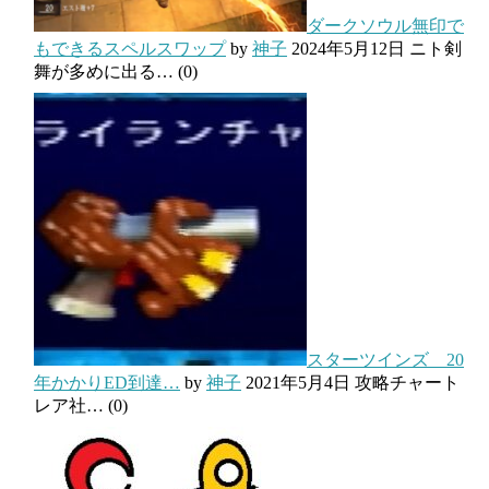
ダークソウル無印で
もできるスペルスワップ
by
神子
2024年5月12日
ニト剣
舞が多めに出る…
(0)
スターツインズ 20
年かかりED到達…
by
神子
2021年5月4日
攻略チャート
レア社…
(0)