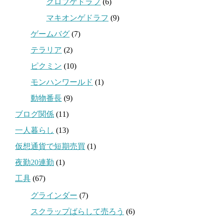
クロブゲドラフ
(6)
マキオンゲドラフ
(9)
ゲームバグ
(7)
テラリア
(2)
ピクミン
(10)
モンハンワールド
(1)
動物番長
(9)
ブログ関係
(11)
一人暮らし
(13)
仮想通貨で短期売買
(1)
夜勤20連勤
(1)
工具
(67)
グラインダー
(7)
スクラップばらして売ろう
(6)