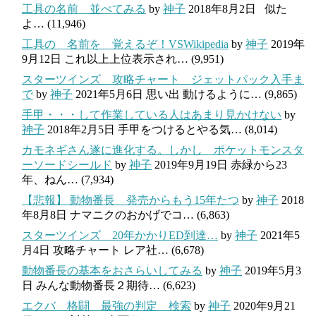
工具の名前 並べてみる
by
神子
2018年8月2日
似た
よ…
(11,946)
工具の 名前を 覚えるぞ！VSWikipedia
by
神子
2019年
9月12日
これ以上上位表示され…
(9,951)
スターツインズ 攻略チャート ジェットパック入手ま
で
by
神子
2021年5月6日
思い出 動けるように…
(9,865)
手甲・・・して作業している人はあまり見かけない
by
神子
2018年2月5日
手甲をつけるとやる気…
(8,014)
カモネギさん遂に進化する。しかし ポケットモンスタ
ーソードシールド
by
神子
2019年9月19日
赤緑から23
年、ねん…
(7,934)
【悲報】 動物番長 発売からもう15年たつ
by
神子
2018
年8月8日
ナマニクのおかげでコ…
(6,863)
スターツインズ 20年かかりED到達…
by
神子
2021年5
月4日
攻略チャート レア社…
(6,678)
動物番長の基本をおさらいしてみる
by
神子
2019年5月3
日
みんな動物番長２期待…
(6,623)
エクバ 格闘 最強の判定 検索
by
神子
2020年9月21