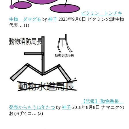
ピクミン トンチキ
生物 ダマグモ
by
神子
2023年9月8日
ピクミンの謎生物
代表…
(1)
【悲報】 動物番長
発売からもう15年たつ
by
神子
2018年8月8日
ナマニクの
おかげでコ…
(2)