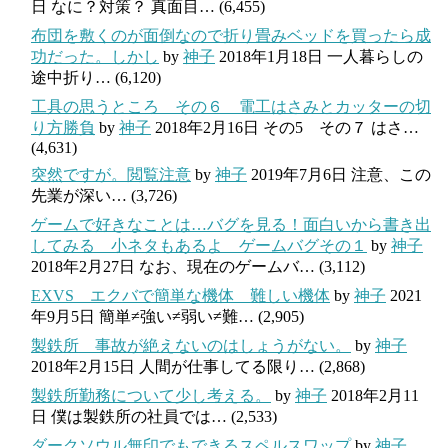
日
なに？対策？ 真面目…
(6,455)
布団を敷くのが面倒なので折り畳みベッドを買ったら成
功だった。しかし
by
神子
2018年1月18日
一人暮らしの
途中折り…
(6,120)
工具の思うところ その６ 電工はさみとカッターの切
り方勝負
by
神子
2018年2月16日
その5 その７ はさ…
(4,631)
突然ですが。閲覧注意
by
神子
2019年7月6日
注意、この
先業が深い…
(3,726)
ゲームで好きなことは…バグを見る！面白いから書き出
してみる 小ネタもあるよ ゲームバグその１
by
神子
2018年2月27日
なお、現在のゲームバ…
(3,112)
EXVS エクバで簡単な機体 難しい機体
by
神子
2021
年9月5日
簡単≠強い≠弱い≠難…
(2,905)
製鉄所 事故が絶えないのはしょうがない。
by
神子
2018年2月15日
人間が仕事してる限り…
(2,868)
製鉄所勤務について少し考える。
by
神子
2018年2月11
日
僕は製鉄所の社員では…
(2,533)
ダークソウル無印でもできるスペルスワップ
by
神子