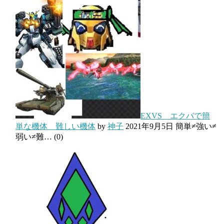
EXVS エクバで簡
単な機体 難しい機体
by
神子
2021年9月5日
簡単≠強い≠
弱い≠難…
(0)