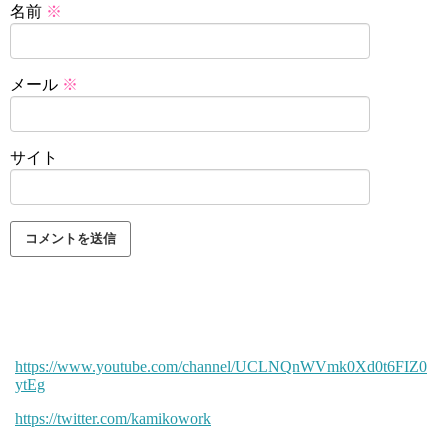
名前
※
メール
※
サイト
https://www.youtube.com/channel/UCLNQnWVmk0Xd0t6FIZ0
ytEg
https://twitter.com/kamikowork