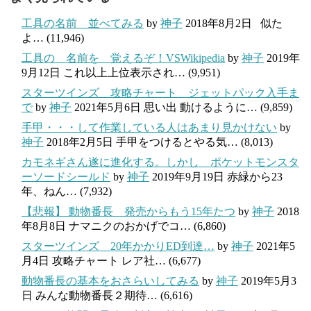
工具の名前 並べてみる
by
神子
2018年8月2日
似た
よ…
(11,946)
工具の 名前を 覚えるぞ！VSWikipedia
by
神子
2019年
9月12日
これ以上上位表示され…
(9,951)
スターツインズ 攻略チャート ジェットパック入手ま
で
by
神子
2021年5月6日
思い出 動けるように…
(9,859)
手甲・・・して作業している人はあまり見かけない
by
神子
2018年2月5日
手甲をつけるとやる気…
(8,013)
カモネギさん遂に進化する。しかし ポケットモンスタ
ーソードシールド
by
神子
2019年9月19日
赤緑から23
年、ねん…
(7,932)
【悲報】 動物番長 発売からもう15年たつ
by
神子
2018
年8月8日
ナマニクのおかげでコ…
(6,860)
スターツインズ 20年かかりED到達…
by
神子
2021年5
月4日
攻略チャート レア社…
(6,677)
動物番長の基本をおさらいしてみる
by
神子
2019年5月3
日
みんな動物番長２期待…
(6,616)