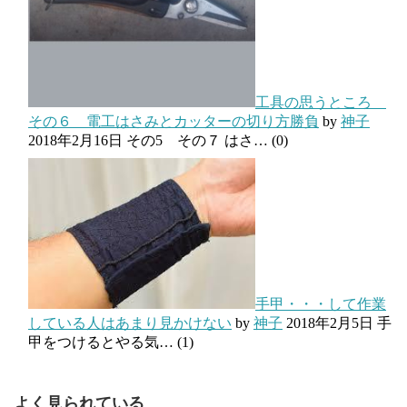
工具の思うところ
その６ 電工はさみとカッターの切り方勝負
by
神子
2018年2月16日
その5 その７ はさ…
(0)
手甲・・・して作業
している人はあまり見かけない
by
神子
2018年2月5日
手
甲をつけるとやる気…
(1)
よく見られている