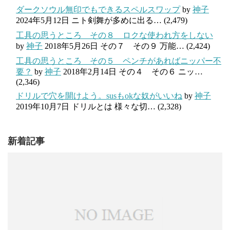
ダークソウル無印でもできるスペルスワップ
by
神子
2024年5月12日
ニト剣舞が多めに出る…
(2,479)
工具の思うところ その８ ロクな使われ方をしない
by
神子
2018年5月26日
その７ その９ 万能…
(2,424)
工具の思うところ その５ ペンチがあればニッパー不
要？
by
神子
2018年2月14日
その４ その６ ニッ…
(2,346)
ドリルで穴を開けよう。susもokな奴がいいね
by
神子
2019年10月7日
ドリルとは 様々な切…
(2,328)
新着記事