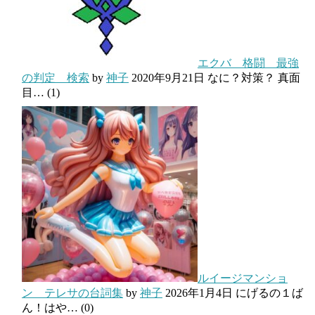
エクバ 格闘 最強
の判定 検索
by
神子
2020年9月21日
なに？対策？ 真面
目…
(1)
ルイージマンショ
ン テレサの台詞集
by
神子
2026年1月4日
にげるの１ば
ん！はや…
(0)