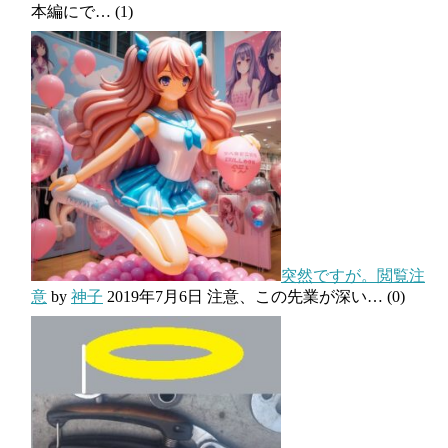
本編にで…
(1)
突然ですが。閲覧注
意
by
神子
2019年7月6日
注意、この先業が深い…
(0)