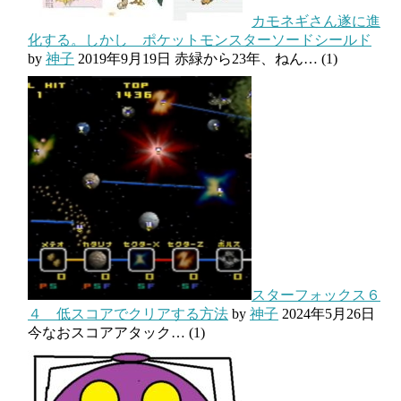
カモネギさん遂に進
化する。しかし ポケットモンスターソードシールド
by
神子
2019年9月19日
赤緑から23年、ねん…
(1)
スターフォックス６
４ 低スコアでクリアする方法
by
神子
2024年5月26日
今なおスコアアタック…
(1)