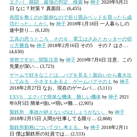
エクバ 格闘 最強の判定 検索
by
神子
2020年9月21
日
なに？対策？ 真面目…
(6,455)
布団を敷くのが面倒なので折り畳みベッドを買ったら成
功だった。しかし
by
神子
2018年1月18日
一人暮らしの
途中折り…
(6,120)
工具の思うところ その６ 電工はさみとカッターの切
り方勝負
by
神子
2018年2月16日
その5 その７ はさ…
(4,630)
突然ですが。閲覧注意
by
神子
2019年7月6日
注意、この
先業が深い…
(3,723)
ゲームで好きなことは…バグを見る！面白いから書き出
してみる 小ネタもあるよ ゲームバグその１
by
神子
2018年2月27日
なお、現在のゲームバ…
(3,111)
EXVS エクバで簡単な機体 難しい機体
by
神子
2021
年9月5日
簡単≠強い≠弱い≠難…
(2,905)
製鉄所 事故が絶えないのはしょうがない。
by
神子
2018年2月15日
人間が仕事してる限り…
(2,868)
製鉄所勤務について少し考える。
by
神子
2018年2月11
日
僕は製鉄所の社員では…
(2,533)