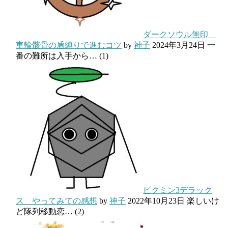
ダークソウル無印
車輪骸骨の盾縛りで進むコツ
by
神子
2024年3月24日
一
番の難所は入手から…
(1)
ピクミン3デラック
ス やってみての感想
by
神子
2022年10月23日
楽しいけ
ど隊列移動恋…
(2)