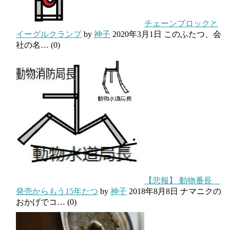
チェーンブロックと
イーグルクランプ
by
神子
2020年3月1日
このふたつ、会
社の名…
(0)
【悲報】 動物番長
発売からもう15年たつ
by
神子
2018年8月8日
ナマニクの
おかげでコ…
(0)