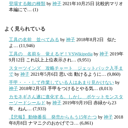
登場する敵の種類
by
神子
2021年10月25日
比較的マリオ
本編にで…
(1)
よく見られている
工具の名前 並べてみる
by
神子
2018年8月2日
似た
よ…
(11,946)
工具の 名前を 覚えるぞ！VSWikipedia
by
神子
2019年
9月12日
これ以上上位表示され…
(9,951)
スターツインズ 攻略チャート ジェットパック入手ま
で
by
神子
2021年5月6日
思い出 動けるように…
(9,860)
手甲・・・して作業している人はあまり見かけない
by
神子
2018年2月5日
手甲をつけるとやる気…
(8,013)
カモネギさん遂に進化する。しかし ポケットモンスタ
ーソードシールド
by
神子
2019年9月19日
赤緑から23
年、ねん…
(7,933)
【悲報】 動物番長 発売からもう15年たつ
by
神子
2018
年8月8日
ナマニクのおかげでコ…
(6,861)