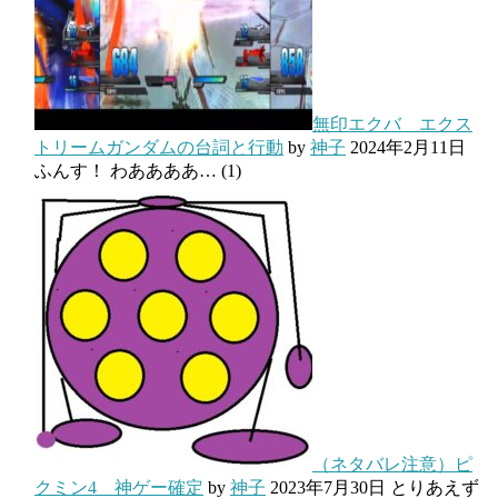
無印エクバ エクス
トリームガンダムの台詞と行動
by
神子
2024年2月11日
ふんす！ わああああ…
(1)
（ネタバレ注意）ピ
クミン4 神ゲー確定
by
神子
2023年7月30日
とりあえず