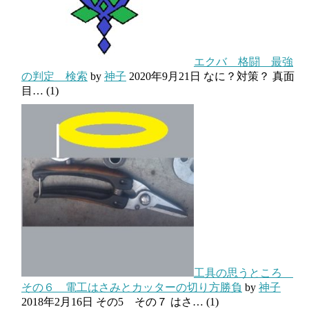
エクバ 格闘 最強
の判定 検索
by
神子
2020年9月21日
なに？対策？ 真面
目…
(1)
工具の思うところ
その６ 電工はさみとカッターの切り方勝負
by
神子
2018年2月16日
その5 その７ はさ…
(1)