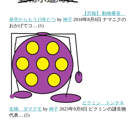
【悲報】 動物番長
発売からもう15年たつ
by
神子
2018年8月8日
ナマニクの
おかげでコ…
(1)
ピクミン トンチキ
生物 ダマグモ
by
神子
2023年9月8日
ピクミンの謎生物
代表…
(1)