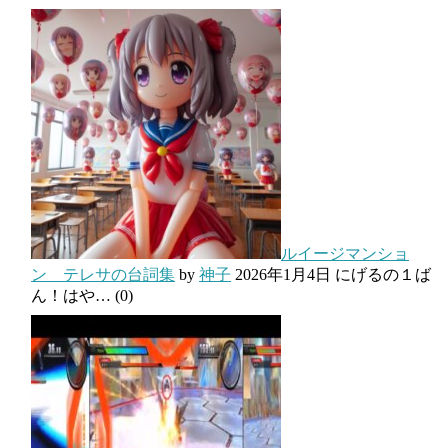
ルイージマンショ
ン テレサの台詞集
by
神子
2026年1月4日
にげるの１ば
ん！はや…
(0)