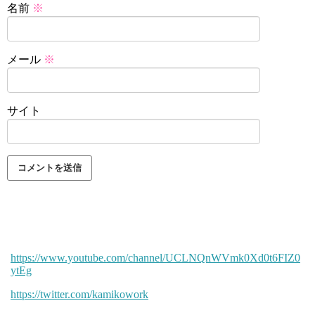
名前
※
メール
※
サイト
https://www.youtube.com/channel/UCLNQnWVmk0Xd0t6FIZ0
ytEg
https://twitter.com/kamikowork