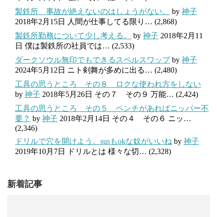
製鉄所 事故が絶えないのはしょうがない。
by
神子
2018年2月15日
人間が仕事してる限り…
(2,868)
製鉄所勤務について少し考える。
by
神子
2018年2月11
日
僕は製鉄所の社員では…
(2,533)
ダークソウル無印でもできるスペルスワップ
by
神子
2024年5月12日
ニト剣舞が多めに出る…
(2,480)
工具の思うところ その８ ロクな使われ方をしない
by
神子
2018年5月26日
その７ その９ 万能…
(2,424)
工具の思うところ その５ ペンチがあればニッパー不
要？
by
神子
2018年2月14日
その４ その６ ニッ…
(2,346)
ドリルで穴を開けよう。susもokな奴がいいね
by
神子
2019年10月7日
ドリルとは 様々な切…
(2,328)
新着記事