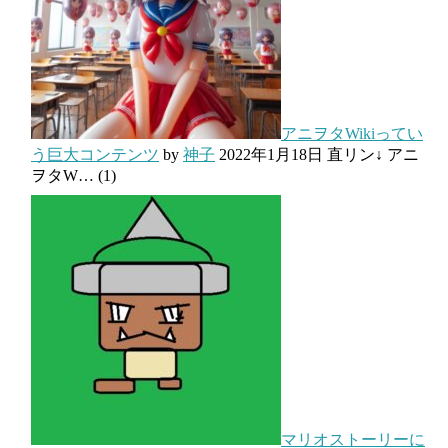
アニヲタWikiってい
う巨大コンテンツ
by
神子
2022年1月18日
直リン↓ アニ
ヲタW…
(1)
マリオストーリーに