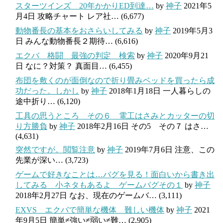
スターツインズ 20年かかりED到達…
by
神子
2021年5
月4日
攻略チャート レア社…
(6,677)
動物番長の基本をおさらいしてみる
by
神子
2019年5月3
日
みんな動物番長２期待…
(6,616)
エクバ 格闘 最強の判定 検索
by
神子
2020年9月21
日
なに？対策？ 真面目…
(6,455)
布団を敷くのが面倒なので折り畳みベッドを買ったら成
功だった。しかし
by
神子
2018年1月18日
一人暮らしの
途中折り…
(6,120)
工具の思うところ その６ 電工はさみとカッターの切
り方勝負
by
神子
2018年2月16日
その5 その７ はさ…
(4,631)
突然ですが。閲覧注意
by
神子
2019年7月6日
注意、この
先業が深い…
(3,723)
ゲームで好きなことは…バグを見る！面白いから書き出
してみる 小ネタもあるよ ゲームバグその１
by
神子
2018年2月27日
なお、現在のゲームバ…
(3,111)
EXVS エクバで簡単な機体 難しい機体
by
神子
2021
年9月5日
簡単≠強い≠弱い≠難…
(2,905)