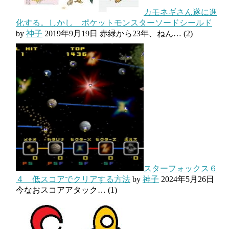
カモネギさん遂に進
化する。しかし ポケットモンスターソードシールド
by
神子
2019年9月19日
赤緑から23年、ねん…
(2)
スターフォックス６
４ 低スコアでクリアする方法
by
神子
2024年5月26日
今なおスコアアタック…
(1)