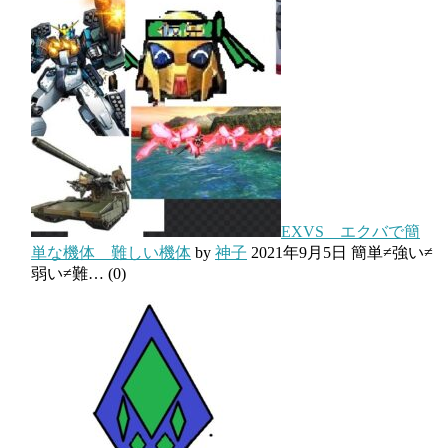
EXVS エクバで簡
単な機体 難しい機体
by
神子
2021年9月5日
簡単≠強い≠
弱い≠難…
(0)