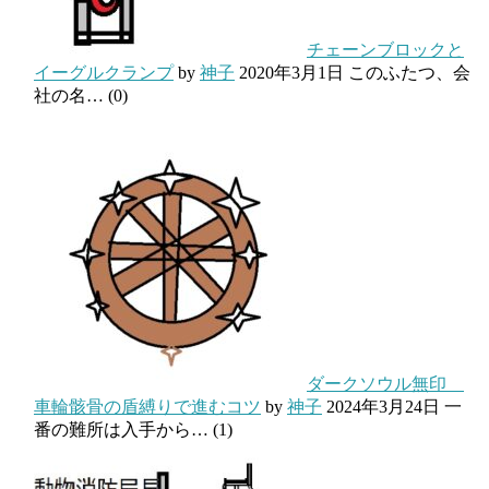
チェーンブロックと
イーグルクランプ
by
神子
2020年3月1日
このふたつ、会
社の名…
(0)
ダークソウル無印
車輪骸骨の盾縛りで進むコツ
by
神子
2024年3月24日
一
番の難所は入手から…
(1)