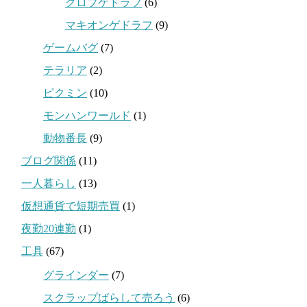
クロブゲドラフ
(6)
マキオンゲドラフ
(9)
ゲームバグ
(7)
テラリア
(2)
ピクミン
(10)
モンハンワールド
(1)
動物番長
(9)
ブログ関係
(11)
一人暮らし
(13)
仮想通貨で短期売買
(1)
夜勤20連勤
(1)
工具
(67)
グラインダー
(7)
スクラップばらして売ろう
(6)