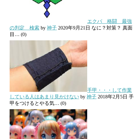
エクバ 格闘 最強
の判定 検索
by
神子
2020年9月21日
なに？対策？ 真面
目…
(0)
手甲・・・して作業
している人はあまり見かけない
by
神子
2018年2月5日
手
甲をつけるとやる気…
(0)