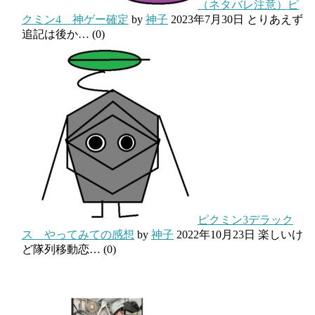
（ネタバレ注意）ピ
クミン4 神ゲー確定
by
神子
2023年7月30日
とりあえず
追記は後か…
(0)
ピクミン3デラック
ス やってみての感想
by
神子
2022年10月23日
楽しいけ
ど隊列移動恋…
(0)