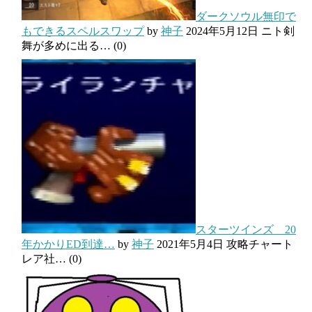
ダークソウル無印で
もできるスペルスワップ
by
神子
2024年5月12日
ニト剣
舞が多めに出る…
(0)
スターツインズ 20
年かかりED到達…
by
神子
2021年5月4日
攻略チャート
レア社…
(0)