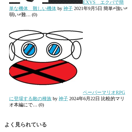
EXVS エクバで簡
単な機体 難しい機体
by
神子
2021年9月5日
簡単≠強い≠
弱い≠難…
(0)
ペーパーマリオRPG
に登場する敵の種族
by
神子
2024年6月22日
比較的マリ
オ本編にで…
(0)
よく見られている