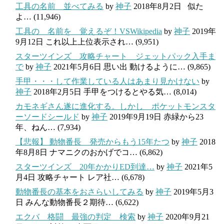
工具の名前 並べてみる
by
神子
2018年8月2日
似た
よ…
(11,946)
工具の 名前を 覚えるぞ！VSWikipedia
by
神子
2019年
9月12日
これ以上上位表示され…
(9,951)
スターツインズ 攻略チャート ジェットパック入手ま
で
by
神子
2021年5月6日
思い出 動けるように…
(9,865)
手甲・・・して作業している人はあまり見かけない
by
神子
2018年2月5日
手甲をつけるとやる気…
(8,014)
カモネギさん遂に進化する。しかし ポケットモンスタ
ーソードシールド
by
神子
2019年9月19日
赤緑から23
年、ねん…
(7,934)
【悲報】 動物番長 発売からもう15年たつ
by
神子
2018
年8月8日
ナマニクのおかげでコ…
(6,862)
スターツインズ 20年かかりED到達…
by
神子
2021年5
月4日
攻略チャート レア社…
(6,678)
動物番長の基本をおさらいしてみる
by
神子
2019年5月3
日
みんな動物番長２期待…
(6,622)
エクバ 格闘 最強の判定 検索
by
神子
2020年9月21