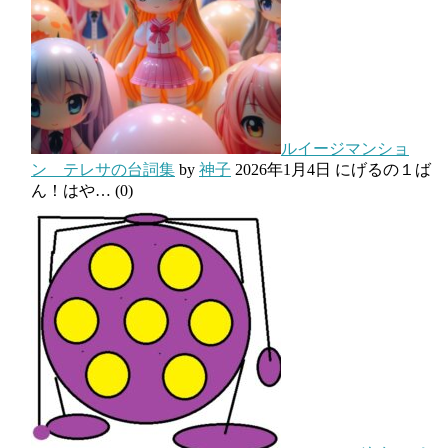
ルイージマンショ
ン テレサの台詞集
by
神子
2026年1月4日
にげるの１ば
ん！はや…
(0)