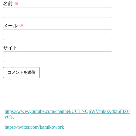
名前
※
メール
※
サイト
https://www.youtube.com/channel/UCLNQnWVmk0Xd0t6FIZ0
ytEg
https://twitter.com/kamikowork