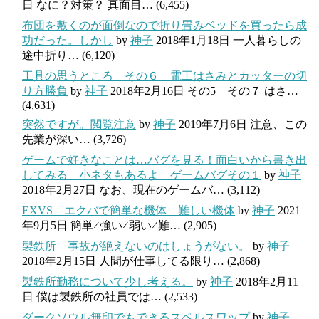
日
なに？対策？ 真面目…
(6,455)
布団を敷くのが面倒なので折り畳みベッドを買ったら成
功だった。しかし
by
神子
2018年1月18日
一人暮らしの
途中折り…
(6,120)
工具の思うところ その６ 電工はさみとカッターの切
り方勝負
by
神子
2018年2月16日
その5 その７ はさ…
(4,631)
突然ですが。閲覧注意
by
神子
2019年7月6日
注意、この
先業が深い…
(3,726)
ゲームで好きなことは…バグを見る！面白いから書き出
してみる 小ネタもあるよ ゲームバグその１
by
神子
2018年2月27日
なお、現在のゲームバ…
(3,112)
EXVS エクバで簡単な機体 難しい機体
by
神子
2021
年9月5日
簡単≠強い≠弱い≠難…
(2,905)
製鉄所 事故が絶えないのはしょうがない。
by
神子
2018年2月15日
人間が仕事してる限り…
(2,868)
製鉄所勤務について少し考える。
by
神子
2018年2月11
日
僕は製鉄所の社員では…
(2,533)
ダークソウル無印でもできるスペルスワップ
by
神子